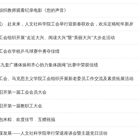
组织教师观看纪录电影《您的声音》
心﹒赴未来，人文社科学院工会举行迎新春联欢会，欢乐定格蛇年新岁
工会组织开展“走近大兴、阅读大兴”暨“美丽大兴”大步走活动
工会在学校乒乓球赛中勇夺佳绩
第九套广播体操和齐心协力集体跳绳”比赛中荣获佳绩
工会、马克思主义学院工会组织开展新老委员工作交流及素质拓展活动
召开第一届工会会员大会
召开第一届教职工大会
包米粽﹒欢度佳节﹒互赠祝福
谋发展——人文社科学院举行荣退座谈会暨主题党日活动