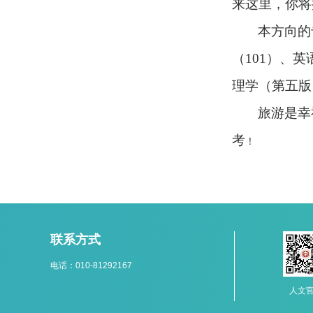
来这里，你将
本方向的
（101）、
理学（第五版）
旅游是幸
考
！
联系方式
电话：010-81292167
人文