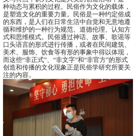
种动态与累积的过程。民俗作为文化的载体，
是塑造文化的重要力量。民俗是一种约定俗成
的东西，是人们在日常生活中自觉和无意地遵
循和维护的一种行为规范、道德伦理、认知方
式和思维模式。民俗通过神话、故事、歌谣等
口头语言的形式进行传播，或者在民间建筑、
美术、服饰、饮食等有形的事象中得以体现，
而这些
“
非正式
”
、
“
非文字
”
和
“
非官方
”
的形式
创造和传播的文化现象正是民俗学研究所要关
注的内容。