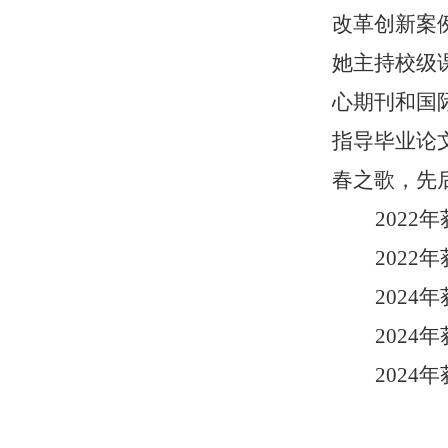
改革创新案
她主持校级
心期刊和国
指导毕业论
春之歌，先后
2022
202
2024
202
2024