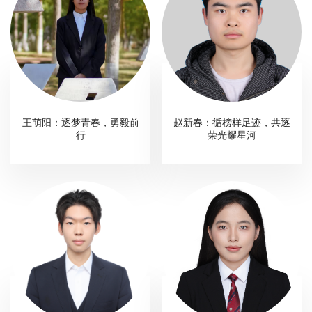
教
育
教
学
师
王萌阳：逐梦青春，勇毅前
赵新春：循榜样足迹，共逐
行
荣光耀星河
资
队
伍
学
科
科
研