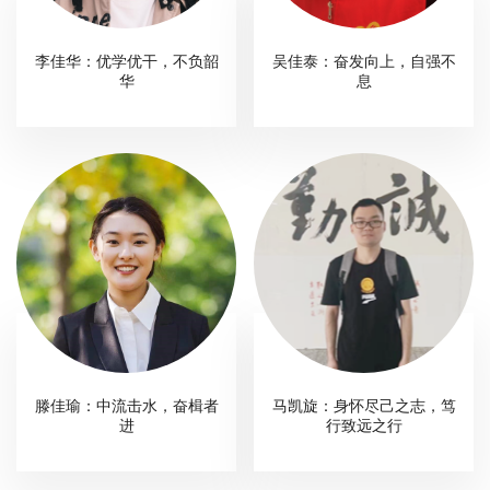
李佳华：优学优干，不负韶
吴佳泰：奋发向上，自强不
华
息
滕佳瑜：中流击水，奋楫者
马凯旋：身怀尽己之志，笃
进
行致远之行