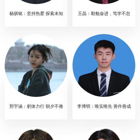
校
杨骐铭：坚持热爱 探索未知
王晶：勤勉奋进，笃学不怠
园
生
活
合
作
交
流
邢宇涵：躬体力行 朝夕不倦
李博明：唯实唯先 善作善成