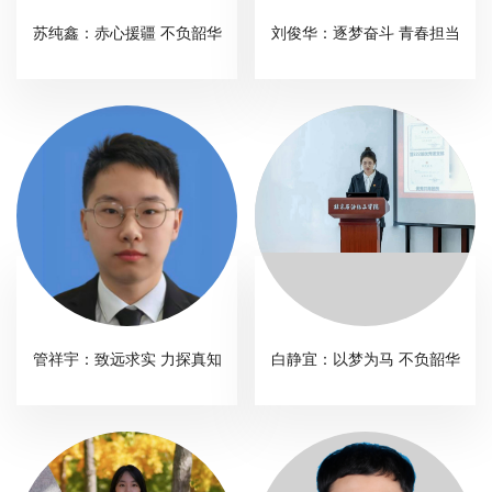
校
苏纯鑫：赤心援疆 不负韶华
刘俊华：逐梦奋斗 青春担当
概
况
院
部
设
置
招
管祥宇：致远求实 力探真知
白静宜：以梦为马 不负韶华
生
就
业