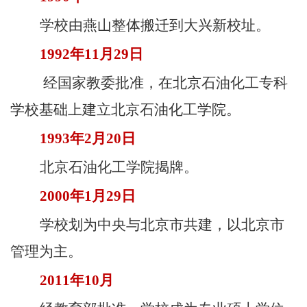
教
学校由燕山整体搬迁到大兴新校址。
育
1992年11月29日
教
经国家教委批准，在北京石油化工专科
学
学校基础上建立北京石油化工学院。
师
1993年2月20日
资
北京石油化工学院
揭牌。
队
2000年1月29日
伍
学校划为中央与北京市共建，以北京市
学
管理为主。
科
2011年10月
科
研