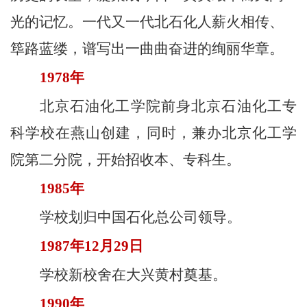
校
光的记忆。一代又一代北石化人薪火相传、
概
筚路蓝缕，谱写出一曲曲奋进的绚丽华章。
况
1978年
院
北京石油化工学院前身北京石油化工专
部
科学校在燕山创建，同时，兼办北京化工学
设
院第二分院，开始招收本、专科生。
置
1985年
招
学校划归中国石化总公司领导。
生
1987年12月29日
就
学校新校舍在大兴黄村奠基。
业
1990年