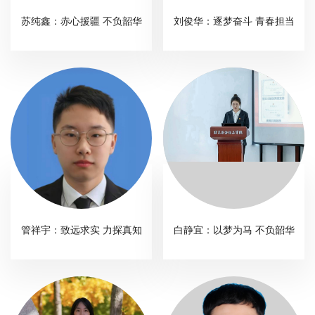
校
苏纯鑫：赤心援疆 不负韶华
刘俊华：逐梦奋斗 青春担当
概
况
院
部
设
置
招
管祥宇：致远求实 力探真知
白静宜：以梦为马 不负韶华
生
就
业