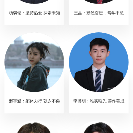
校
杨骐铭：坚持热爱 探索未知
王晶：勤勉奋进，笃学不怠
园
生
活
合
作
交
流
邢宇涵：躬体力行 朝夕不倦
李博明：唯实唯先 善作善成