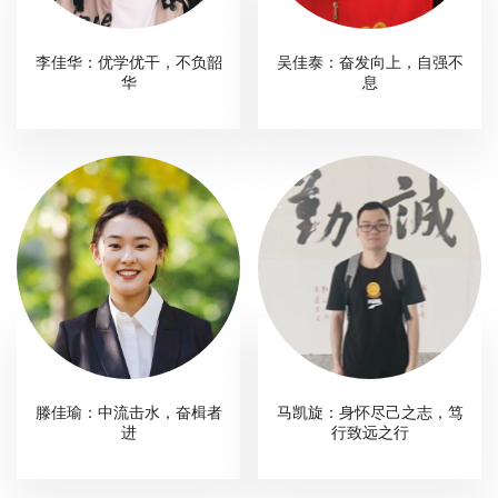
李佳华：优学优干，不负韶
吴佳泰：奋发向上，自强不
华
息
滕佳瑜：中流击水，奋楫者
马凯旋：身怀尽己之志，笃
进
行致远之行