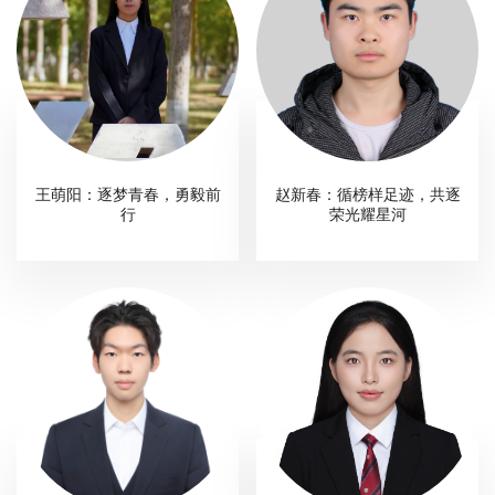
教
育
教
学
师
王萌阳：逐梦青春，勇毅前
赵新春：循榜样足迹，共逐
行
荣光耀星河
资
队
伍
学
科
科
研