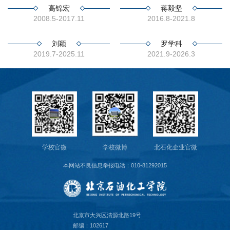
教
高锦宏
蒋毅坚
2008.5-2017.11
2016.8-2021.8
育
教
刘颖
罗学科
2019.7-2025.11
2021.9-2026.3
学
师
资
队
伍
学校官微
学校微博
北石化企业官微
本网站不良信息举报电话：010-81292015
学
科
科
北京市大兴区清源北路19号
邮编：102617
研