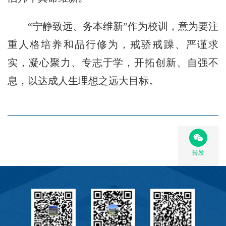
教
育
“宁静致远、务本维新”作为校训，意为要注
教
重人格培养和品行修为，戒骄戒躁、严谨求
实，凝心聚力、专志于学，开拓创新、自强不
学
息，以达成人生理想之远大目标。
师
资
队
伍
转发
学
科
科
研