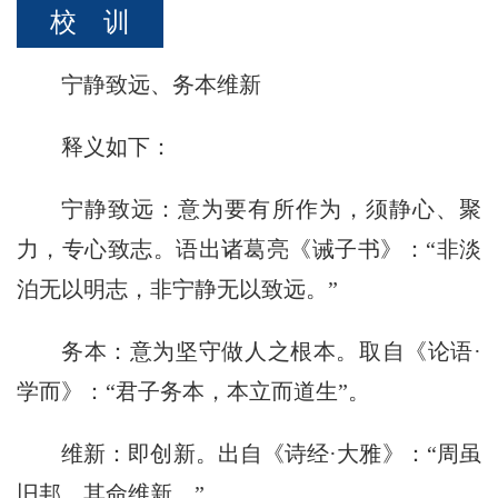
校
校 训
概
宁静致远、务本维新
况
释义如下：
院
部
宁静致远：意为要有所作为，须静心、聚
设
力，专心致志。语出诸葛亮《诫子书》：“非淡
置
泊无以明志，非宁静无以致远。”
招
务本：意为坚守做人之根本。取自《论语·
生
学而》：“君子务本，本立而道生”。
就
维新：即创新。出自《诗经·大雅》：“周虽
业
旧邦，其命维新。”