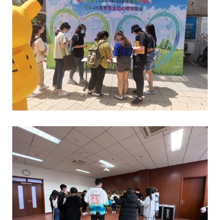
校
概
况
院
部
设
置
招
生
就
业