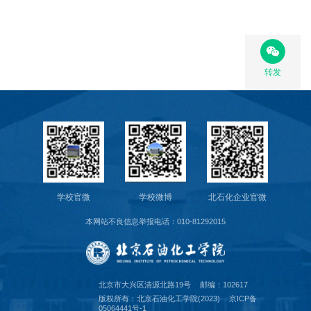
校
园
转发
生
活
合
作
交
学校官微
学校微博
北石化企业官微
流
本网站不良信息举报电话：010-81292015
北京市大兴区清源北路19号
邮编：102617
版权所有：北京石油化工学院(2023)
京ICP备
05064441号-1