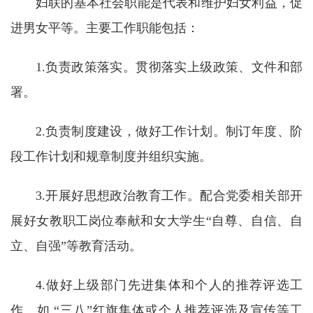
妇联的基本社会职能是代表和维护妇女利益，促
校
进男女平等。主要工作职能包括：
概
况
1.负责政策落实。贯彻落实上级政策、文件和部
署。
院
部
2.负责制度建设，做好工作计划。制订年度、阶
设
段工作计划和规章制度并组织实施。
置
3.开展好思想政治教育工作。配合党委相关部开
招
展好女教职工岗位奉献和女大学生“自尊、自信、自
生
立、自强”等教育活动。
就
4.做好上级部门先进集体和个人的推荐评选工
业
作。如 “三八”红旗集体或个人推荐评选及宣传等工