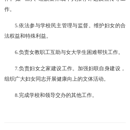
教
作。
育
教
5.依法参与学校民主管理与监督。维护妇女的合
法权益和特殊利益。
学
师
6.负责女教职工互助与女大学生困难帮扶工作。
资
7.负责妇女之家建设工作。加强妇联自身建设，
队
组织广大妇女同志开展健康向上的文体活动。
伍
8.完成学校和领导交办的其他工作。
学
科
科
研