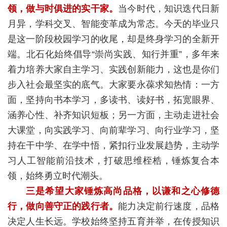
领，做与时俱进的实干家。
当今时代，知识迭代日新
月异，学科交叉、智能变革成为常态。今天的毕业只
是这一阶段校园学习的收尾，却是终身学习的全新开
端。北石化始终倡导“崇尚实践、知行并重”，多年来
着力培养大家自主学习、实践创新能力，这也是你们
步入社会最坚实的底气。大家要永葆求知热情：一方
面，坚持向书本学习，多读书、读好书，拓宽眼界、
涵养心性、补齐知识短板；另一方面，主动走进社会
大课堂，向实践学习、向前辈学习、向行业学习，坚
持在干中学、在学中悟，紧扣行业发展趋势，主动学
习人工智能前沿技术，打破思维桎梏，锤炼复合本
领，始终勇立时代潮头。
三是希望大家锤炼高尚品格，以谦和之心修德
行，做向善守正的践行者。
能力决定前行速度，品格
决定人生长远。学校始终坚持五育并举，在传授知识