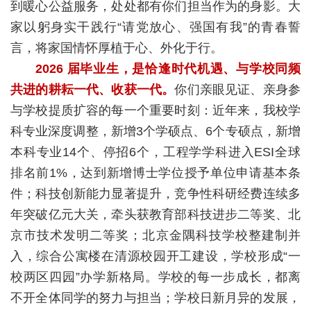
到暖心公益服务，处处都有你们担当作为的身影。大
家以躬身实干践行“请党放心、强国有我”的青春誓
言，将家国情怀厚植于心、外化于行。
2026 届毕业生，是恰逢时代机遇、与学校同频
共进的耕耘一代、收获一代。
你们亲眼见证、亲身参
与学校提质扩容的每一个重要时刻：近年来，我校学
科专业深度调整，新增3个学硕点、6个专硕点，新增
本科专业14个、停招6个，工程学学科进入ESI全球
排名前1%，达到新增博士学位授予单位申请基本条
件；科技创新能力显著提升，竞争性科研经费连续多
年突破亿元大关，牵头获教育部科技进步二等奖、北
京市技术发明二等奖；北京金隅科技学校整建制并
入，综合公寓楼在清源校园开工建设，学校形成“一
校两区四园”办学新格局。学校的每一步成长，都离
不开全体同学的努力与担当；学校日新月异的发展，