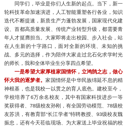
同学们，毕业是你们人生新的起点。当下，新一
轮科技革命加速演进，人工智能重塑各行各业，知识
迭代不断提速，新质生产力蓬勃发展，国家现代化建
设、首都高质量发展、传统产业转型升级，都需要青
年人才挺膺担当。大家即将走出校园、步入社会，站
在人生新的十字路口，面对全新的环境、未知的挑
战、多元的选择，作为陪伴大家走过北石化求学时光
的师长，我和全体毕业生分享四点希望。
一是希望大家厚植家国情怀，立鸿鹄之志，做心
怀大我的逐梦者。
家国情怀是中华民族绵延不息的精
神根基，也是我校一以贯之的育人底色。建校至今，
学校培养了6万余名校友，其中有国家科技进步一等
奖获得者、78级校友孙刚，有全国劳动模范、78级校
友苏洪，有教育部“长江学者”特聘教授、93级校友魏
振忠，还有今天莅临现场、为大家送上毕业祝福的校