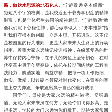
路，做饮水思源的北石化人。
“宁静致远 务本维新”，
短短八个字的校训，是我校近五十载办学积淀的精神
财富，也是全体师生共同的精神标识。“宁静致远”教
会我们沉下心稳住神，静心做事做人；“务本维新”指
引我们守根本敢创新，立足本职、开拓进取。这不仅
是校园里的行为准则，更是大家未来人生路上的行动
指南。希望大家永远铭记校训精神，在纷繁复杂的世
界中保持内心宁静，在平凡的岗位上坚守初心，在时
代变革中勇于创新突破，依托在校期间练就的工程实
践能力，脚踏实地、精益求精，把每一项工作做细、
做实、做精，以过硬本领应对时代变化，在青春的赛
道上奋力奔跑、争取跑出属于自己的最好成绩！
同学们，母校是大家永远的精神港湾、坚强后
盾。无论大家未来身在何方，无论你们飞得多高、走
得多远，学校的大门永远为你们敞开。期待大家常回