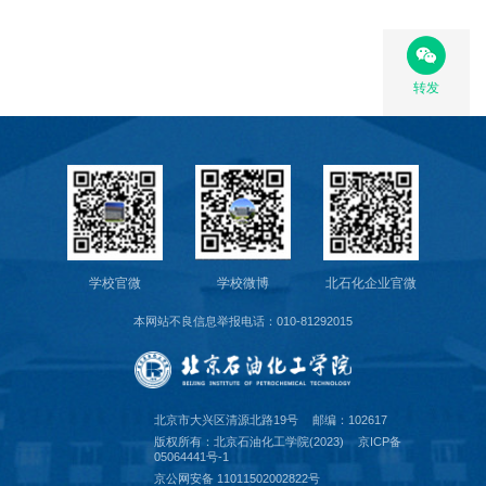
转发
学校官微
学校微博
北石化企业官微
本网站不良信息举报电话：010-81292015
北京市大兴区清源北路19号
邮编：102617
版权所有：北京石油化工学院(2023)
京ICP备
05064441号-1
京公网安备 11011502002822号