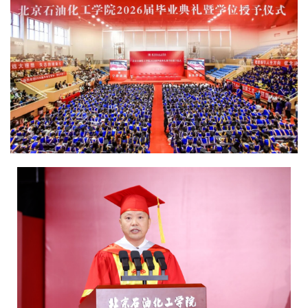
校
概
况
院
部
设
置
招
生
就
业