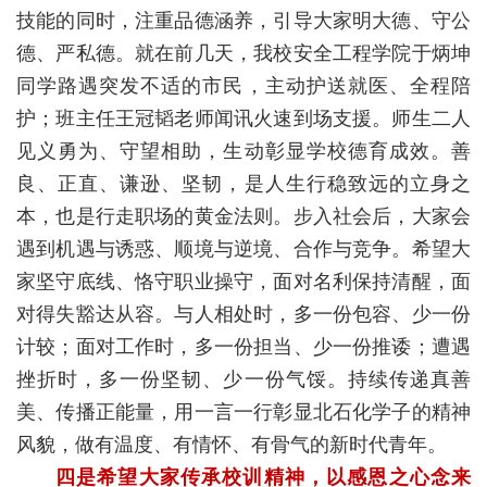
技能的同时，注重品德涵养，引导大家明大德、守公
德、严私德。就在前几天，我校安全工程学院于炳坤
同学路遇突发不适的市民，主动护送就医、全程陪
护；班主任王冠韬老师闻讯火速到场支援。师生二人
见义勇为、守望相助，生动彰显学校德育成效。善
良、正直、谦逊、坚韧，是人生行稳致远的立身之
本，也是行走职场的黄金法则。步入社会后，大家会
遇到机遇与诱惑、顺境与逆境、合作与竞争。希望大
家坚守底线、恪守职业操守，面对名利保持清醒，面
对得失豁达从容。与人相处时，多一份包容、少一份
计较；面对工作时，多一份担当、少一份推诿；遭遇
挫折时，多一份坚韧、少一份气馁。持续传递真善
美、传播正能量，用一言一行彰显北石化学子的精神
风貌，做有温度、有情怀、有骨气的新时代青年。
四是希望大家传承校训精神，以感恩之心念来