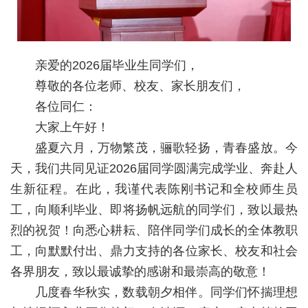
教
育
教
亲爱的2026届毕业生同学们，
尊敬的各位老师、校友、家长朋友们，
学
各位同仁：
师
大家上午好！
资
盛夏六月，万物繁茂，骊歌轻扬，青春盛放。今
天，我们共同见证2026届同学圆满完成学业、奔赴人
队
生新征程。在此，我谨代表陈刚书记和全校师生员
伍
工，向顺利毕业、即将扬帆远航的同学们，致以最热
学
烈的祝贺！向悉心耕耘、陪伴同学们成长的全体教职
工，向默默付出、鼎力支持的各位家长、校友和社会
科
各界朋友，致以最诚挚的感谢和最崇高的敬意！
科
几度春华秋实，数载朝夕相伴。同学们怀揣理想
研