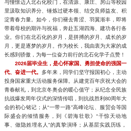
与憧憬迈入北石化校门，在清源、康庄、房山等校园
里汲取知识养分、锤炼过硬本领、结交良师益友、积
校
淀青春力量。如今，你们褪去青涩、羽翼渐丰，即将
园
带着母校的期许与祝福，奔赴五湖四海、建功各行各
生
业。你们在北石化的岁月，是拼搏的岁月、成长的岁
月，更是逐梦的岁月。作为校长，我由衷为大家的成
活
长感到骄傲，为每一位奋力前行的北石化学子点赞！
合
2026届毕业生，是心怀家国、勇担使命的强国一
作
代、奋进一代。
多年来，同学们坚守报国初心，主动
投身国家重大活动服务保障。从建党百年庆祝大会的
交
青春献礼，到北京冬奥会的暖心值守；从纪念全民族
流
抗战爆发周年仪式的深情传唱，到抗战胜利80周年大
会的初心铭记；从“一带一路”高峰论坛、服贸会等国
际盛会的倾情服务，到《碧海壮歌》“干惊天动地
事、做隐姓埋名人”的真挚演绎；从基层实践历练，