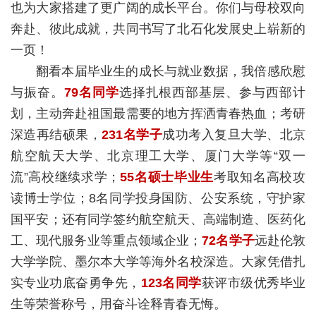
也为大家搭建了更广阔的成长平台。你们与母校双向
奔赴、彼此成就，共同书写了北石化发展史上崭新的
一页！
翻看本届毕业生的成长与就业数据，我倍感欣慰
与振奋。
79名同学
选择扎根西部基层、参与西部计
划，主动奔赴祖国最需要的地方挥洒青春热血；考研
深造再结硕果，
231名学子
成功考入复旦大学、北京
航空航天大学、北京理工大学、厦门大学等“双一
流”高校继续求学；
55名硕士毕业生
考取知名高校攻
读博士学位；8名同学投身国防、公安系统，守护家
国平安；还有同学签约航空航天、高端制造、医药化
工、现代服务业等重点领域企业；
72名学子
远赴伦敦
大学学院、墨尔本大学等海外名校深造。大家凭借扎
实专业功底奋勇争先，
123名同学
获评市级优秀毕业
生等荣誉称号，用奋斗诠释青春无悔。