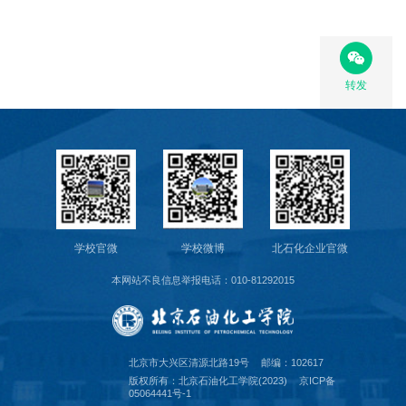
校
园
转发
生
活
合
作
学校官微
学校微博
北石化企业官微
交
本网站不良信息举报电话：010-81292015
流
北京市大兴区清源北路19号
邮编：102617
版权所有：北京石油化工学院(2023)
京ICP备
05064441号-1