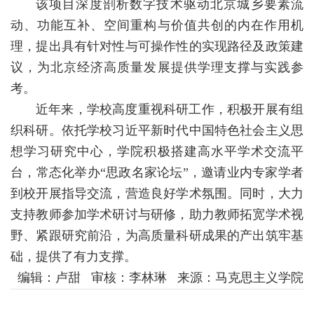
该项目深度剖析数字技术驱动北京城乡要素流
教
动、功能互补、空间重构与价值共创的内在作用机
育
理，提出具有针对性与可操作性的实现路径及政策建
教
议，为北京经济高质量发展提供学理支撑与实践参
考。
学
近年来，学校高度重视科研工作，积极开展有组
师
织科研。依托学校习近平新时代中国特色社会主义思
资
想学习研究中心，学院积极搭建高水平学术交流平
台，常态化举办“思政名家论坛”，邀请业内专家学者
队
到校开展指导交流，营造良好学术氛围。同时，大力
伍
支持教师参加学术研讨与研修，助力教师拓宽学术视
学
野、紧跟研究前沿，为高质量科研成果的产出筑牢基
础，提供了有力支撑。
科
编辑：卢甜 审核：李林琳 来源：马克思主义学院
科
研