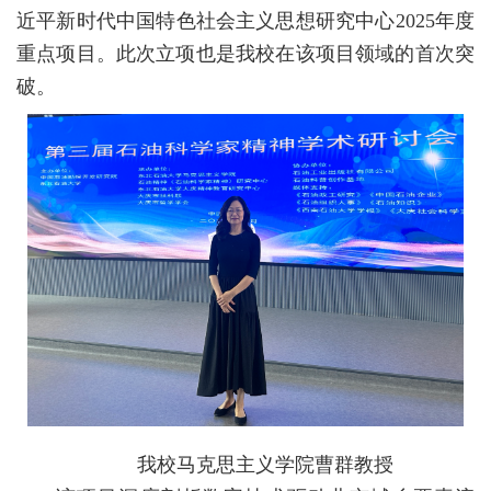
校
近平新时代中国特色社会主义思想研究中心2025年度
重点项目。此次立项也是我校在该项目领域的首次突
概
破。
况
院
部
设
置
招
生
就
业
我校马克思主义学院曹群教授