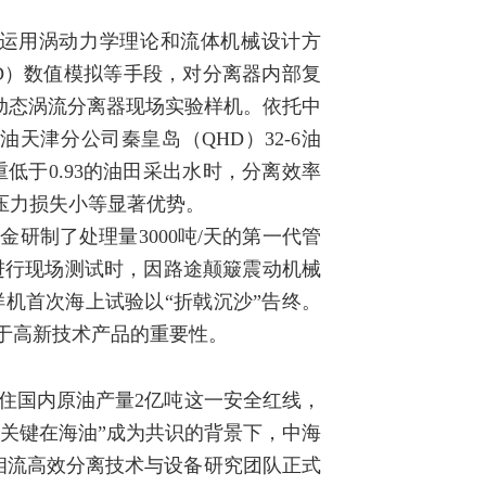
教授运用涡动力学理论和流体机械设计方
D）数值模拟等手段，对分离器内部复
式动态涡流分离器现场实验样机。依托中
天津分公司秦皇岛（QHD）32-6油
低于0.93的油田采出水时，分离效率
压力损失小等显著优势。
研制了处理量3000吨/天的第一代管
田进行现场测试时，因路途颠簸震动机械
机首次海上试验以“折戟沉沙”告终。
于高新技术产品的重要性。
。为守住国内原油产量2亿吨这一安全红线，
产关键在海油”成为共识的背景下，中海
多相流高效分离技术与设备研究团队正式