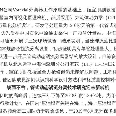
N公司Voraxial分离器工作原理的基础上，姬宜朋副
器室内可视化原理样机。然后采用计算流体动力学（CF
量化分析设计，研发了处理量为120吨/天的第一代管
先后在中国石化中原油田采油一厂79号计量站、中海油
1-1油田开展了三次现场试验。结果表明，当处理原油比重
行的常规静态旋流分离设备，初步证明具有单管处理量大、
团队进一步开展管式动态涡流分离器结构放大设计，自筹资金
机从北京运至中海油深圳分公司流花（LH）11-1油
行，姬宜朋副教授虽全力抢修但仍未能解决问题，工程样
，使团队成员深刻认识到科学设计方法和严格质量控制对
锲而不舍，管式动态涡流分离技术研究迎来新转机
146亿吨的高峰后，连续三年下降至2018年的1.89亿吨
上产行动计划”。在国内“原油增产关键在海上，海上原油增
教授级高工团队勇于破除陈见，于2019年6月来环保