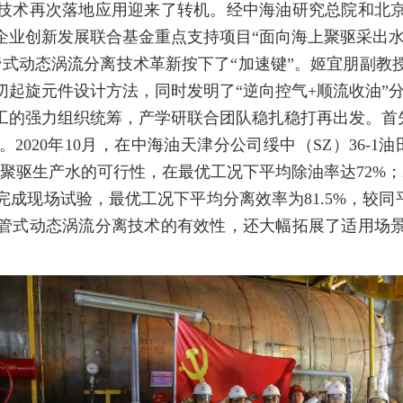
技术再次落地应用迎来了转机。经中海油研究总院和北京石
企业创新发展联合基金重点支持项目“面向海上聚驱采出水
)，为管式动态涡流分离技术革新按下了“加速键”。姬宜朋
切起旋元件设计方法，同时发明了“逆向控气+顺流收油”
的强力组织统筹，产学研联合团队稳扎稳打再出发。首先
020年10月，在中海油天津分公司绥中（SZ）36-1油
聚驱生产水的可行性，在最优工况下平均除油率达72%；2
平台完成现场试验，最优工况下平均分离效率为81.5%，较
管式动态涡流分离技术的有效性，还大幅拓展了适用场