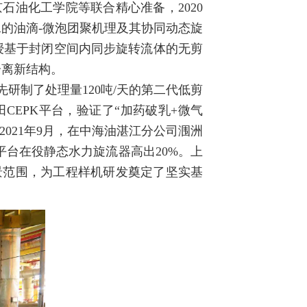
油化工学院等联合精心准备，2020
的油滴-微泡团聚机理及其协同动态旋
副教授基于封闭空间内同步旋转流体的无剪
分离新结构。
研制了处理量120吨/天的第二代低剪
田CEPK平台，验证了“加药破乳+微气
021年9月，在中海油湛江分公司涠洲
同平台在役静态水力旋流器高出20%。上
景范围，为工程样机研发奠定了坚实基