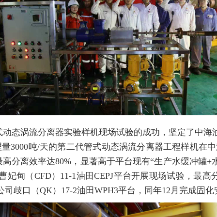
管式动态涡流分离器实验样机现场试验的成功，坚定了中
理量3000吨/天的第二代管式动态涡流分离器工程样机在中
高分离效率达80%，显著高于平台现有“生产水缓冲罐+水
妃甸（CFD）11-1油田CEPJ平台开展现场试验，最高
歧口（QK）17-2油田WPH3平台，同年12月完成固化