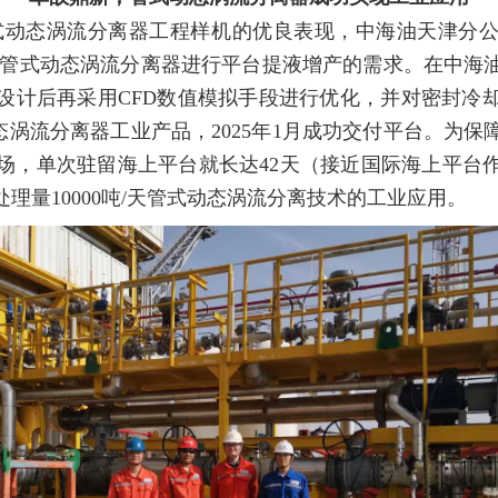
式动态涡流分离器工程样机的优良表现，中海油天津分公司曹
00吨/天管式动态涡流分离器进行平台提液增产的需求。在中
设计后再采用CFD数值模拟手段进行优化，并对密封冷
式动态涡流分离器工业产品，2025年1月成功交付平台。为
场，单次驻留海上平台就长达42天（接近国际海上平台
理量10000吨/天管式动态涡流分离技术的工业应用。