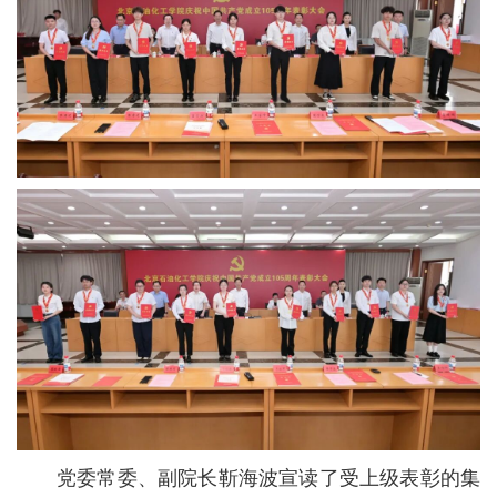
党委常委、副院长靳海波宣读了受上级表彰的集