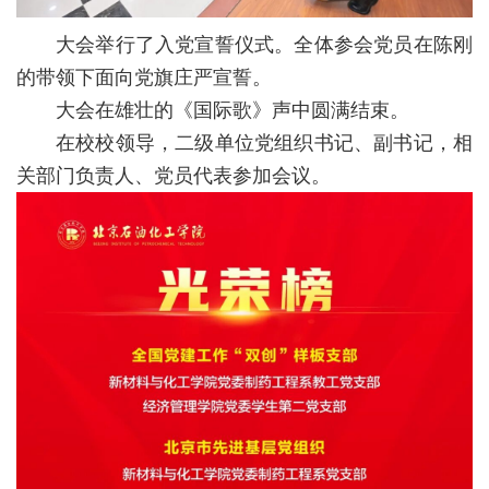
大会举行了入党宣誓仪式。全体参会党员在陈刚
的带领下面向党旗庄严宣誓。
大会在雄壮的《国际歌》声中圆满结束。
在校校领导，二级单位党组织书记、副书记，相
关部门负责人、党员代表参加会议。