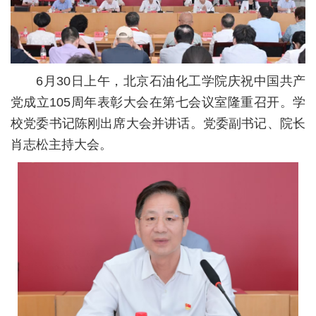
校
概
况
6月30日上午，北京石油化工学院庆祝中国共产
院
党成立105周年表彰大会在第七会议室隆重召开。学
部
校党委书记陈刚出席大会并讲话。党委副书记、院长
肖志松主持大会。
设
置
招
生
就
业