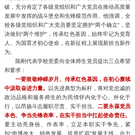
破，充分肯定了各级党组织和广大党员在推动高质量
校
发展中发挥的战斗堡垒和先锋模范作用。他强调，全
园
校各级党组织和广大党员要坚定拥护“两个确立”，坚
决做到“两个维护”，传承红色基因，始终牢记为党育
生
人、为国育才初心使命，在新征程上展现新担当新作
活
为。
合
陈刚代表学校党委向全体师生党员提出三点希望
和要求：
作
一要致敬峥嵘岁月、传承红色基因，在初心赓续
交
中汲取奋进力量。
以先进典型为标杆，将对党忠诚的
流
政治品格和服务师生的为民情怀内化于心、外化于
行，以昂扬斗志履职尽责、实干担当。
二要永葆党员
本色、争当先锋表率，在实干担当中扛起使命责任。
要主动亮身份、作表率，立足本职实干争先，紧
扣“申博改大、特色发展、提质扩容”发展主线，合力