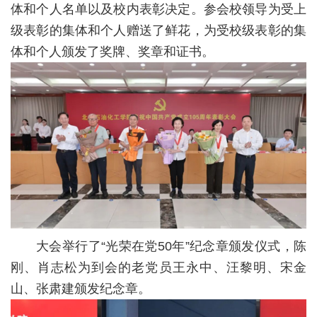
体和个人名单以及校内表彰决定。参会校领导为受上
级表彰的集体和个人赠送了鲜花，为受校级表彰的集
体和个人颁发了奖牌、奖章和证书。
大会举行了“光荣在党50年”纪念章颁发仪式，陈
刚、肖志松为到会的老党员王永中、汪黎明、宋金
山、张肃建颁发纪念章。