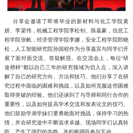
教
育
分享会邀请了即将毕业的新材料与化工学院黄
教
妍、李梁伟，机械工程学院李松钊、陈嘉豪，信息工
学
程学院张帆，经济管理学院李娜，安全工程学院郎晓
松，人工智能研究院孙国程作为分享嘉宾与同学们开
师
展了面对面交流、答疑解惑。在交流会上，每位“研
资
途榜样”都以自己三年的研究领域为切入点，深入讲
队
解了自己的研究方向、方法和技巧。他们分享了在研
伍
究过程中面临的困难和挑战，以及如何克服这些困难
取得突破的经验。他们还谈到了与导师和同行合作的
学
重要性，以及如何提高学术交流和发表论文的技巧。
科
他们鼓励学弟学妹们要勇敢面对挑战，保持学习的热
科
情，并在研究途中不断追求卓越。现场同学们认真聆
听，产生了强烈的共鸣，并积极踊跃参与互动。
研