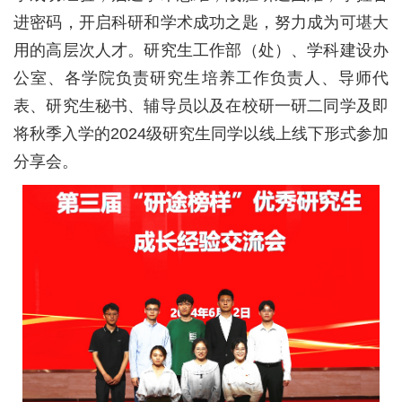
校
进密码，开启科研和学术成功之匙，努力成为可堪大
概
用的高层次人才。研究生工作部（处）、学科建设办
公室、各学院负责研究生培养工作负责人、导师代
况
表、研究生秘书、辅导员以及在校研一研二同学及即
院
将秋季入学的2024级研究生同学以线上线下形式参加
部
分享会。
设
置
招
生
就
业