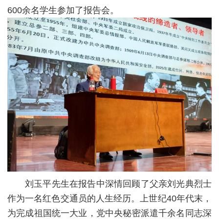
校
600余名学生参加了报告会。
概
况
院
部
设
置
招
生
就
刘玉平先生在报告中深情回顾了父亲刘光典烈士
作为一名红色交通员的人生经历。上世纪40年代末，
业
为完成祖国统一大业，党中央秘密派遣千余名同志深