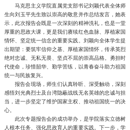
马克思主义学院直属党支部
书记
刘颖代表全体师
校
生向刘玉平先生致以崇高的敬意并作总结发言，她表
示，此次报告会既是一次深刻的精神洗礼，也是一堂
园
厚重的思政大课，更是我们赓续红色血脉、厚植家国
生
情怀、坚定统一信念的重要实践。刘颖向全体学生提
活
出期望：要筑牢信仰之基、
厚植家国情怀
，传承英烈
绝对忠诚、无私无畏、坚贞不屈的崇高品格。勇担时
合
代使命，珍惜韶华、勤学苦练，以青春奋斗助力祖国
作
统一与民族复兴。
交
报告会现场，师生们认真聆听、深受触动，深刻
感悟刘光典烈士及台湾隐蔽战线无名英雄的忠诚与担
流
当，进一步坚定了维护国家主权、推动祖国统一的决
心。
此次专题报告会的成功举办，是学院落实立德树
人根本任务、强化思政育人的重要实践。下一步，学