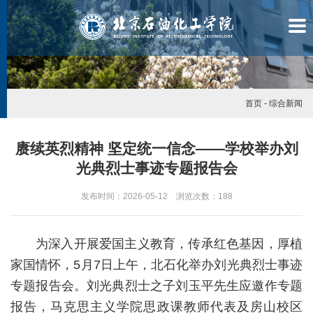
首页
-
综合新闻
赓续英烈精神 坚定统一信念——学校举办刘
光典烈士事迹专题报告会
发布时间：2026-05-12 浏览次数：
188
为深入开展爱国主义教育，传承红色基因，厚植
家国情怀，5月7日上午，北石化举办刘光典烈士事迹
专题报告会。刘光典烈士之子刘玉平先生应邀作专题
学
报告，马克思主义学院思政课教师代表及房山校区