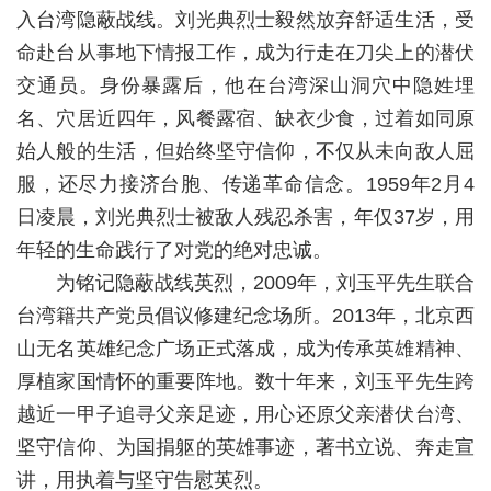
教
入台湾隐蔽战线。刘光典烈士毅然放弃舒适生活，受
育
命赴台从事地下情报工作，成为行走在刀尖上的潜伏
交通员。身份暴露后，他在台湾深山洞穴中隐姓埋
教
名、穴居近四年，风餐露宿、缺衣少食，过着如同原
学
始人般的生活，但始终坚守信仰，不仅从未向敌人屈
师
服，还尽力接济台胞、传递革命信念。1959年2月4
日凌晨，刘光典烈士被敌人残忍杀害，年仅37岁，用
资
年轻的生命践行了对党的绝对忠诚。
队
为铭记隐蔽战线英烈，2009年，刘玉平先生联合
伍
台湾籍共产党员倡议修建纪念场所。2013年，北京西
山无名英雄纪念广场正式落成，成为传承英雄精神、
学
厚植家国情怀的重要阵地。数十年来，刘玉平先生跨
科
越近一甲子追寻父亲足迹，用心还原父亲潜伏台湾、
坚守信仰、为国捐躯的英雄事迹，著书立说、奔走宣
科
讲，用执着与坚守告慰英烈。
研