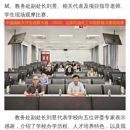
校
斌、教务处副处长刘昱、相关代表及项目指导老师、
学生现场观摩比赛。
概
况
院
部
设
置
招
生
就
教务处副处长刘昱代表学校向五位评委专家表示
业
感谢，介绍了学校办学历程、人才培养特色，以及我