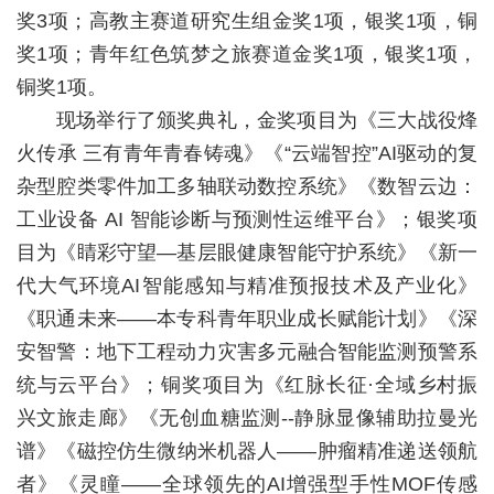
奖3项；高教主赛道研究生组金奖1项，银奖1项，铜
校
奖1项；青年红色筑梦之旅赛道金奖1项，银奖1项，
铜奖1项。
园
现场举行了颁奖典礼，金奖项目为《三大战役烽
生
火传承 三有青年青春铸魂》《“云端智控”AI驱动的复
活
杂型腔类零件加工多轴联动数控系统》《数智云边：
工业设备 AI 智能诊断与预测性运维平台》；银奖项
合
目为《睛彩守望—基层眼健康智能守护系统》《新一
作
代大气环境AI智能感知与精准预报技术及产业化》
交
《职通未来——本专科青年职业成长赋能计划》《深
安智警：地下工程动力灾害多元融合智能监测预警系
流
统与云平台》；铜奖项目为《红脉长征·全域乡村振
兴文旅走廊》《无创血糖监测--静脉显像辅助拉曼光
谱》《磁控仿生微纳米机器人——肿瘤精准递送领航
者》《灵瞳——全球领先的AI增强型手性MOF传感