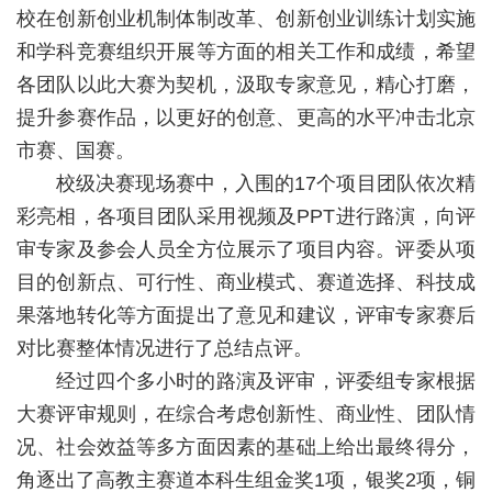
教
校在创新创业机制体制改革、创新创业训练计划实施
和学科竞赛组织开展等方面的相关工作和成绩，希望
育
各团队以此大赛为契机，汲取专家意见，精心打磨，
教
提升参赛作品，以更好的创意、更高的水平冲击北京
学
市赛、国赛。
校级决赛现场赛中，入围的17个项目团队依次精
师
彩亮相，各项目团队采用视频及PPT进行路演，向评
资
审专家及参会人员全方位展示了项目内容。评委从项
队
目的创新点、可行性、商业模式、赛道选择、科技成
果落地转化等方面提出了意见和建议，评审专家赛后
伍
对比赛整体情况进行了总结点评。
学
经过四个多小时的路演及评审，评委组专家根据
科
大赛评审规则，在综合考虑创新性、商业性、团队情
况、社会效益等多方面因素的基础上给出最终得分，
科
角逐出了高教主赛道本科生组金奖1项，银奖2项，铜
研