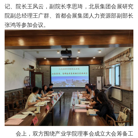
校
记、院长王风云，副院长李思琦，北辰集团会展研究
院副总经理王广群、首都会展集团人力资源部副部长
概
张鸿等参加会议。
况
院
部
设
置
招
生
就
业
会上，
双方围绕产业学院理事会成立大会筹备工