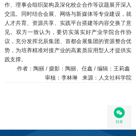
教
作、理事会组织架构及深化校企合作等议题展开深入
交流。同时
结合会展、网络与新媒体等专业建设，就
育
人才共育、资源共享、实践平台搭建等内容交换了意
教
见。双方一致认为，要切实落实好产业学院合作协
学
议，充分发挥北辰集团、首都会展集团的资源整合优
势，为培养精准对接产业的高素质应用型人才提供实
师
践支撑。
资
作者：陶丽 / 摄影：陶丽、任鑫 / 编辑：王莉鑫
队
审核：李林琳 来源：人文社科学院
伍
学
科
转发
科
研