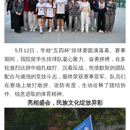
教
育
教
学
师
5月12日，学校“五四杯”排球赛圆满落幕。赛事
期间，我院留学生排球队凝心聚力、奋勇拼搏，在多
资
轮激烈比拼中稳扎稳打、沉着应战，凭借默契的团队
队
配合与顽强的竞技斗志，最终荣获赛事亚军。队员们
伍
在赛场上敢打敢拼、攻防有度，生动诠释了团结协
作、锐意进取的体育精神。
学
亮相盛会，民族文化绽放异彩
科
科
研