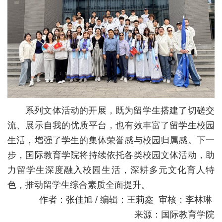
系列文体活动的开展，既为留学生搭建了切磋交
流、展示自我的优质平台，也有效丰富了留学生校园
生活，增强了学生的集体荣誉感与校园归属感。下一
步，国际教育学院将持续依托各类校园文体活动，助
力留学生深度融入校园生活，深耕多元文化育人特
色，推动留学生综合素质全面提升。
作者：张佳旭 / 编辑：王莉鑫 审核：李林琳
来源：国际教育学院