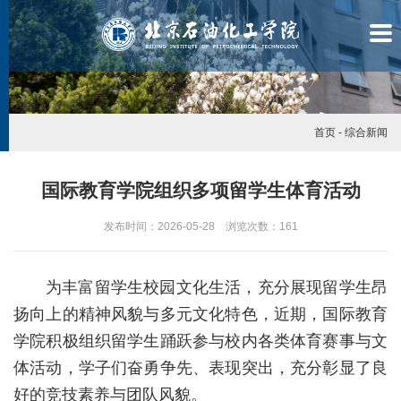
首页
-
综合新闻
国际教育学院组织多项留学生体育活动
发布时间：2026-05-28 浏览次数：
161
为丰富留学生校园文化生活，充分展现留学生昂
扬向上的精神风貌与多元文化特色，近期，国际教育
学院积极组织留学生踊跃参与校内各类体育赛事与文
体活动，学子们奋勇争先、表现突出，充分彰显了良
学
好的竞技素养与团队风貌。