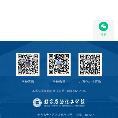
转发
学校官微
学校微博
北石化企业官微
本网站不良信息举报电话：010-81292015
北京市大兴区清源北路19号
邮编：102617