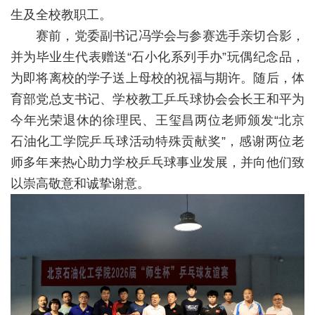
校
生及全校教职工。
赛前，党委副书记冯学会与参赛选手亲切合影，
概
并为毕业生代表赠送“石小化系列手办”玩偶纪念品，
况
为即将离校的学子送上母校的祝福与期许。随后，体
院
育部党总支书记、学校教工乒乓球协会会长王和平为
今年光荣退休的徐理民、王玺昌两位老师颁发“北京
部
石油化工学院乒乓球活动特殊贡献奖”，感谢两位老
设
师多年来热心助力学校乒乓球事业发展，并向他们致
置
以崇高敬意和诚挚谢意。
招
生
就
业