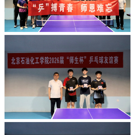
教
育
教
学
师
资
队
伍
学
科
科
研