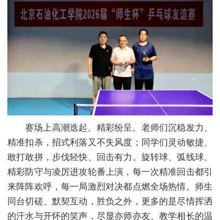
校
园
生
活
合
作
赛场上高潮迭起、精彩纷呈。老师们沉稳发力、
交
精准扣杀，招式利落又不失风度；同学们灵动敏捷、
敢打敢拼，步伐轻快、回击有力。旋转球、弧线球、
流
精彩防守与凌厉进攻轮番上演，每一次精准回击都引
来阵阵欢呼，每一局激烈对决都点燃全场热情。师生
同台切磋、默契互动，胜负之外，更多的是尽情挥洒
的汗水与开怀的笑声，尽显亦师亦友、教学相长的温