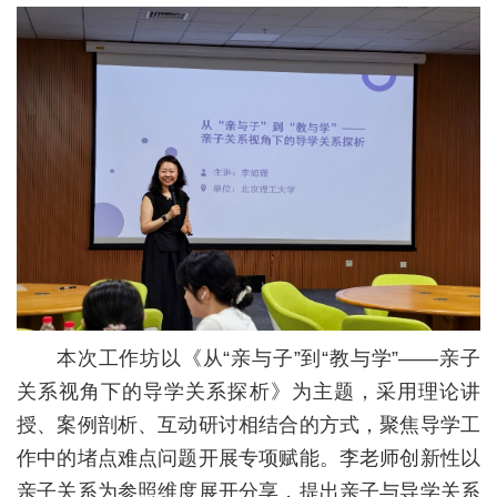
校
概
况
院
部
设
置
招
本次工作坊以《从“亲与子”到“教与学”——亲子
生
关系视角下的导学关系探析》为主题，采用理论讲
就
授、案例剖析、互动研讨相结合的方式，聚焦导学工
作中的堵点难点问题开展专项赋能。李老师创新性以
业
亲子关系为参照维度展开分享，提出亲子与导学关系