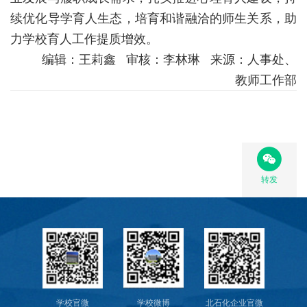
续优化导学育人生态，培育和谐融洽的师生关系，助
校
力学校育人工作提质增效。
园
编辑：王莉鑫 审核：李林琳 来源：人事处、
教师工作部
生
活
合
作
转发
交
流
学校官微
学校微博
北石化企业官微