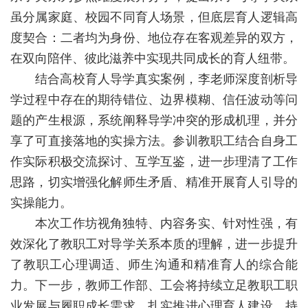
教
虽分属家庭、校园不同育人场景，但底层育人逻辑高
育
度契合：二者均为身份、地位存在客观差异的双方，
在双向陪伴、彼此滋养中实现共同成长的育人纽带。
教
结合高校育人导学真实案例，李老师深度剖析导
学
学过程中存在的期待错位、边界模糊、信任波动等问
师
题的产生根源，系统阐释导学冲突的形成机理，并分
享了可直接落地的实操方法。参训教职工结合自身工
资
作实际积极交流探讨、互学互鉴，进一步理清了工作
队
思路，切实增强化解师生矛盾、精准开展育人引导的
伍
实操能力。
本次工作坊视角独特、内容务实、针对性强，有
学
效深化了教职工对导学关系本质的理解，进一步提升
科
了教职工心理调适、师生沟通和精准育人的综合能
科
力。下一步，教师工作部、工会将持续立足教职工职
业发展与履职成长需求，扎实推进心理育人建设，持
研