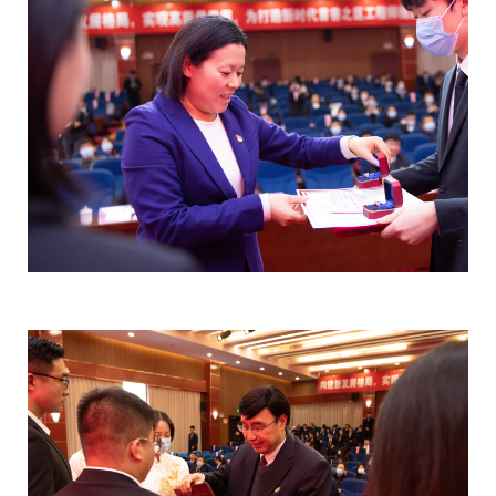
教
育
教
学
师
资
队
伍
学
科
科
研