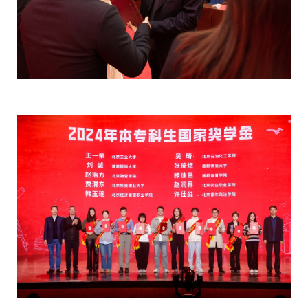
校
园
生
活
合
作
交
流