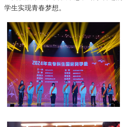
校
学生实现青春梦想。
概
况
院
部
设
置
招
生
就
业