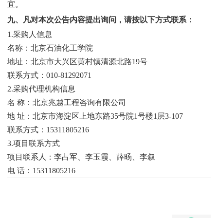
宜。
校
九、凡对本次公告内容提出询问，请按以下方式联系：
1.采购人信息
园
名称：北京石油化工学院
生
地址：北京市大兴区黄村镇清源北路19号
联系方式：010-81292071
活
2.采购代理机构信息
合
名 称：北京兆越工程咨询有限公司
地 址：北京市海淀区上地东路35号院1号楼1层3-107
作
联系方式：15311805216
交
3.项目联系方式
流
项目联系人：李占军、李玉霞、薛旸、李叙
电
话：15311805216