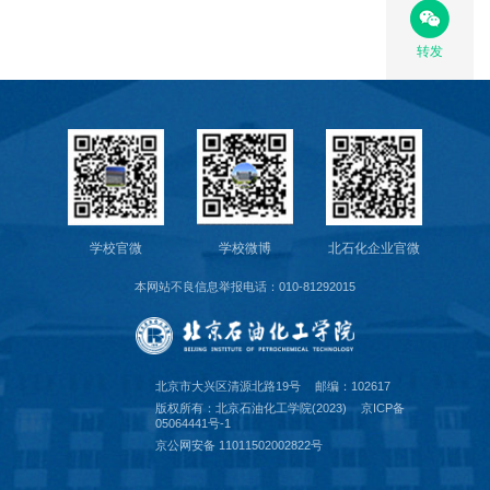
转发
学校官微
学校微博
北石化企业官微
本网站不良信息举报电话：010-81292015
北京市大兴区清源北路19号
邮编：102617
版权所有：北京石油化工学院(2023)
京ICP备
05064441号-1
京公网安备 11011502002822号