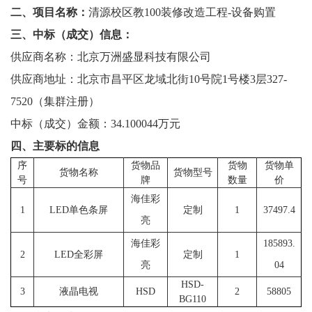
校
二、项目名称：
清源校区教100装修改造工程-设备购置
三、中标（成交）信息：
概
供应商名称：北京万洲盛显科技有限公司
况
供应商地址：北京市昌平区龙域北街10号院1号楼3层327-
院
7520（集群注册）
部
中标（成交）金额：34.100044万元
四、主要标的信息
设
序
货物品
货物
货物单
货物名称
货物型号
置
号
牌
数量
价
海佳彩
招
1
LED单色条屏
定制
1
37497.4
亮
生
海佳彩
185893.
2
LED全彩屏
定制
1
就
亮
04
HSD-
业
3
液晶电视
2
HSD
58805
BG110