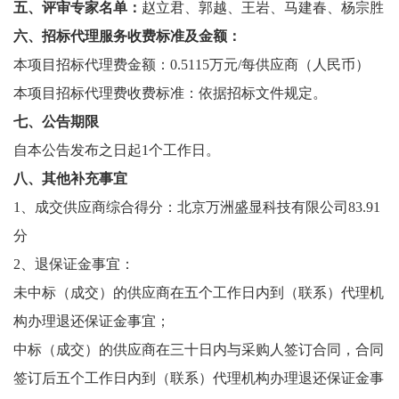
教
五、
评审专家名单：
赵立君、郭越、王岩、马建春、杨宗胜
六、招标代理服务收费标准及金额：
育
本项目招标代理费金额：0.5115万元/每供应商（人民币）
教
本项目招标代理费收费标准：依据招标文件规定。
学
七、公告期限
师
自本公告发布之日起1个工作日。
八、其他补充事宜
资
1、成交供应商综合得分：北京万洲盛显科技有限公司83.91
队
分
伍
2、退保证金事宜：
学
未中标（成交）的供应商在五个工作日内到（联系）代理机
构办理退还保证金事宜；
科
中标（成交）的供应商在三十日内与采购人签订合同，合同
科
签订后五个工作日内到（联系）代理机构办理退还保证金事
研