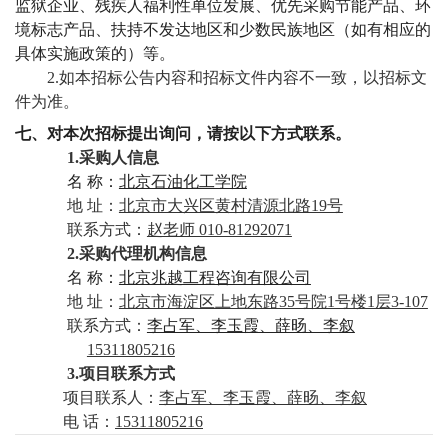
监狱企业、残疾人福利性单位发展、优先采购节能产品、环
境标志产品、扶持不发达地区和少数民族地区（如有相应的
具体实施政策的）等。
2.如本招标公告内容和招标文件内容不一致，以招标文
件为准。
七、对本次招标提出询问，请按以下方式联系。
1.采购人信息
名
称：
北京石油化工学院
地
址：
北京市大兴区黄村清源北路19号
联系方式：
赵老师 010-81292071
2.采购代理机构信息
名
称：
北京兆越工程咨询有限公司
地
址：
北京市海淀区上地东路35号院1号楼1层3-107
联系方式：
李占军、李玉霞、薛旸、李叙
15311805216
3.项目联系方式
项目联系人：
李占军、李玉霞、薛旸、李叙
电
话：
15311805216