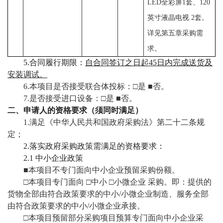
教
LED全彩屏1套、120
英寸液晶电视 2套。
育
详见第五章采购需
教
求。
学
5.合同履行期限：
自合同签订之日起45日内完成送货及
安装调试。
师
6.本项目是否接受联合体投标：□是
■否。
7.是否接受进口设备：□是
■否。
资
二、申请人的资格要求（须同时满足）
1.满足《中华人民共和国政府采购法》第二十二条规
队
定；
伍
2.落实政府采购政策需满足的资格要求：
2.1 中小企业政策
学
■本项目不专门面向中小企业预留采购份额。
□本项目专门面向 □中小 □小微企业
采购。即：提供的
科
货物全部由符合政策要求的中小/小微企业制造、服务全部
科
由符合政策要求的中小/小微企业承接。
□本项目预留部分采购项目预算专门面向中小企业采
研