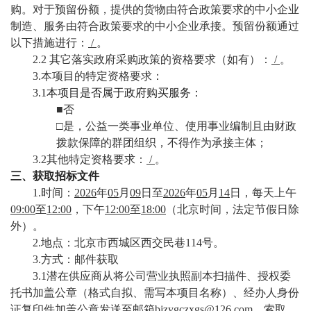
购。对于预留份额，提供的货物由符合政策要求的中小企业
制造、服务由符合政策要求的中小企业承接。预留份额通过
校
以下措施进行：
/
。
园
2.2 其它落实政府采购政策的资格要求（如有）：
/
。
3.本项目的特定资格要求：
生
3.1本项目是否属于政府购买服务：
■否
活
□是，公益一类事业单位、使用事业编制且由财政
合
拨款保障的群团组织，不得作为承接主体；
3.2其他特定资格要求：
/
。
作
三、获取招标文件
1.时间：
2026
年
05
月
09
日至
2026
年
05
月
14
日，每天上午
交
09:00
至
12:00
，下午
12:00
至
18:00
（北京时间，法定节假日除
流
外）。
2.地点：北京市西城区西交民巷114号。
3.方式：邮件获取
3.1潜在供应商从将公司营业执照副本扫描件、授权委
托书加盖公章（格式自拟、需写本项目名称）、经办人身份
证复印件加盖公章发送至邮箱bjzygczxgs@126.com，索取