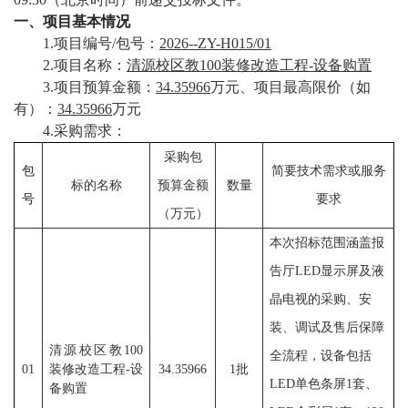
校
一、项目基本情况
1.项目编号/包号：
2026--ZY-H015/01
概
2.项目名称：
清源校区教100装修改造工程-设备购置
况
3.项目预算金额：
34.35966
万元、项目最高限价（如
有）：
34.35966
万元
院
4.采购需求：
部
采购包
包
简要技术需求或服务
标的名称
预算金额
数量
设
号
要求
（万元）
置
本次招标范围涵盖报
招
告厅LED显示屏及液
晶电视的采购、安
生
装、调试及售后保障
就
清源校区教100
全流程，设备包括
01
装修改造工程-设
34.35966
1批
业
LED单色条屏1套、
备购置