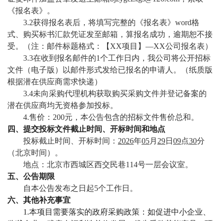
《报名表》。
3.2获得报名表后，将填写完整的《报名表》word格
式、购买标书汇款凭证发至邮箱，算报名成功，逾期恕不接
受。（注：邮件标题格式：【XX项目】—XX公司报名表）
3.3在收到报名邮件的1个工作日内，我公司将公开招标
文件（电子版）以邮件形式发给已报名的申请人。（纸质版
根据潜在供应商需求快递）
3.4未向采购代理机构获取购买采购文件并登记备案的
潜在供应商均无资格参加投标。
4.售价：200元，本公告包含的招标文件售价总和。
四、提交投标文件
截止时间、开标时间和地点
投标截止时间、开标时间：
2026
年
05
月
29
日
09
点
30
分
（北京时间）。
地点：北京市西城区西交民巷114号一层会议室。
五、公告期限
自本公告发布之日起5个工作日。
六、其他补充事宜
1.本项目需要落实的政府采购政策：如促进中小企业、