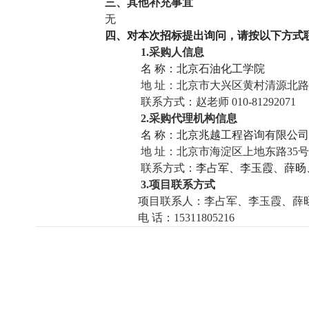
三、
其他补充事宜
无
四、对本次招标提出询问，请按以下方式
1.采购人信息
名
称：北京石油化工学院
地
址：北京市大兴区黄村清源北路
联系方式：赵老师 010-81292071
2.采购代理机构信息
名
称：北京兆越工程咨询有限公司
地
址：北京市海淀区上地东路35号院1
联系方式：
李占军、李玉霞、薛旸
3.项目联系方式
项目联系人：李占军、李玉霞、薛
电
话：15311805216