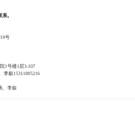
联系。
19号
号楼1层3-107
、李叙
15311805216
旸、李叙