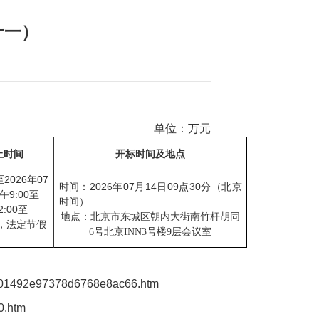
十一）
单位：万元
止时间
开标时间及地点
2026
07
至
年
2026
07
14
09
30
时间：
年
月
日
点
分（北京
9:00
午
至
时间）
2:00
至
地点：北京市东城区朝内大街南竹杆胡同
，法定节假
6号北京INN3号楼9层会议室
）
f9da01492e97378d6768e8ac66.htm
0.htm