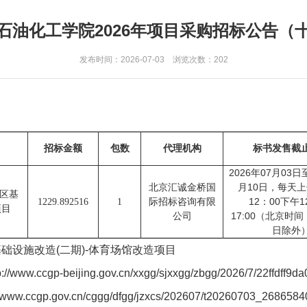
石油化工学院2026年项目采购招标公告（
发布时间：2026-07-03 浏览次数：
202
招标金额
包数
代理机构
标书发售截
2026
07
03
年
月
日
10
北京汇诚金桥国
月
日，每天上
区基
12
00
1
1229.892516
1
际招标咨询有限
：
下午
项目
17:00
公司
（北京时间
日除外
基础设施改造
(
二期
)-
体育场馆改造项目
p://www.ccgp-beijing.gov.cn/xxgg/sjxxgg/zbgg/2026/7/22ffdf
//www.ccgp.gov.cn/cggg/dfgg/jzxcs/202607/t20260703_2686584