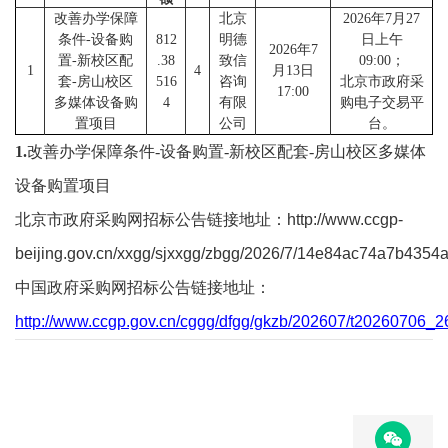
校
改善办学保障
北京
2026年7月27
条件-设备购
812
明德
日上午
2026年7
概
置-新校区配
.38
致信
09:00；
1
4
月13日
套-房山校区
516
咨询
北京市政府采
况
17:00
多媒体设备购
4
有限
购电子交易平
置项目
公司
台。
院
1.
改善办学保障条件-设备购置-新校区配套-房山校区多媒体
部
设备购置项目
设
北京市政府采购网招标公告链接地址：
http://www.ccgp-
置
beijing.gov.cn/xxgg/sjxxgg/zbgg/2026/7/14e84ac74a7b435
中国政府采购网招标公告链接地址：
招
http://www.ccgp.gov.cn/cggg/dfgg/gkzb/202607/t20260706_
生
就
业