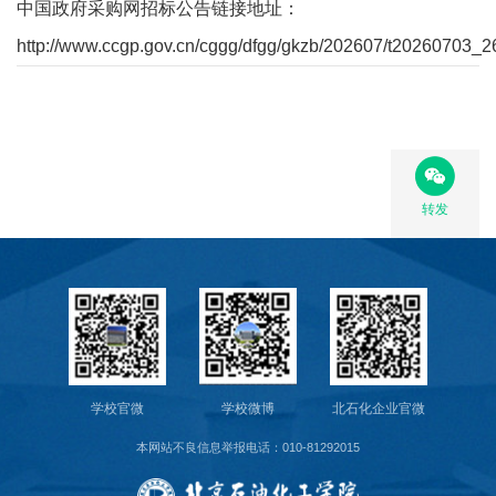
教
中国政府采购网招标公告链接地址：
http://www.ccgp.gov.cn/cggg/dfgg/gkzb/202607/t20260703_
育
教
学
师
转发
资
队
伍
学
科
学校官微
学校微博
北石化企业官微
本网站不良信息举报电话：010-81292015
科
研