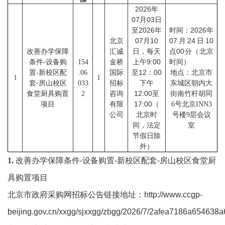
校
2026
年
07
03
月
日
概
2026
2026
至
年
时间：
年
07
10
07
24
10
北京
月
月
日
况
00
改善办学保障
汇诚
日，每天
点
分（北京
9:00
条件-设备购
154
金桥
上午
时间）
院
12
00
置-新校区配
.06
国际
至
：
地点：北京市
1
1
套-房山校区
033
招标
下午
东城区朝内大
部
12:00
食堂厨具购置
2
咨询
至
街南竹杆胡同
17:00
项目
有限
（
6号北京INN3
设
公司
北京时
号楼9层会议
间，法定
室
置
节假日除
招
外）
1.
改善办学保障条件
-
设备购置
-
新校区配套
-
房山校区食堂厨
生
具购置项目
就
北京市政府采购网招标公告链接地址：
http://www.ccgp-
业
beijing.gov.cn/xxgg/sjxxgg/zbgg/2026/7/2afea7186a654638