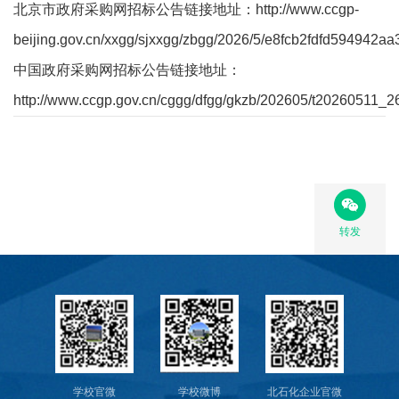
教
北京市政府采购网招标公告链接地址：
http://www.ccgp-
beijing.gov.cn/xxgg/sjxxgg/zbgg/2026/5/e8fcb2fdfd594942
育
中国政府采购网招标公告链接地址：
教
http://www.ccgp.gov.cn/cggg/dfgg/gkzb/202605/t20260511_
学
师
资
队
转发
伍
学
科
科
学校官微
学校微博
北石化企业官微
研