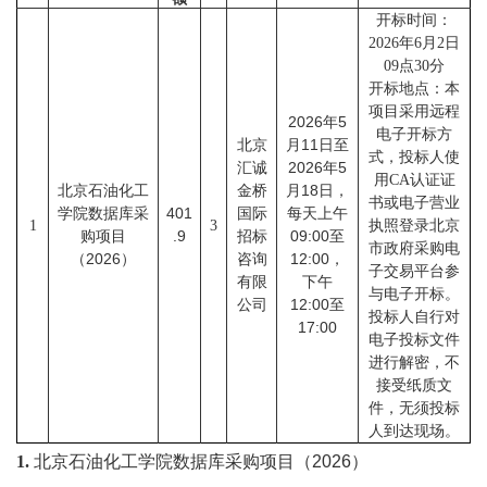
校
开标时间：
2026年6月2日
概
09点30分
开标地点：本
况
项目采用远程
2026
5
年
电子开标方
院
11
北京
月
日至
式，投标人使
2026
5
汇诚
年
用CA认证证
部
18
北京石油化工
金桥
月
日，
书或电子营业
401
学院数据库采
国际
每天上午
1
3
执照登录北京
设
.9
09:00
购项目
招标
至
市政府采购电
2026
12:00
（
）
咨询
，
子交易平台参
置
有限
下午
与电子开标。
12:00
公司
至
招
投标人自行对
17:00
电子投标文件
生
进行解密，不
接受纸质文
就
件，无须投标
人到达现场。
业
1.
北京石油化工学院数据库采购项目（
2026
）