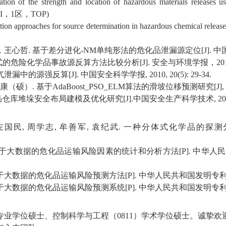
ation of the strength and location of hazardous materials releases u
I
，
1
区，
TOP)
ation approaches for source determination in hazardous chemical release
，王心哲
.
基于差分进化
-NM
单纯形法的危化品泄漏源定位
[J].
中
式的危险化学品事故源反算方法比较分析
[J].
安全与环境学报，
20
气泄漏中的源强反算
[J].
中国安全科学学报
, 2010, 20(5): 29-34.
康（硕）
.
基于
AdaBoost_PSO_ELM
算法的滑坡位移预测研究
[J],
品仓库堆垛安全布局建模及优化研究
[J].
中国安全生产科学技术
, 2
左国民
,
周学志
,
牟善军
,
袁纪武
.
一种分体式化学品的探测
于大数据的危化品运输风险因素的统计和分析方法
[P].
中华人民
于大数据的危化品运输风险预测方法
[P].
中华人民共和国发明专
于大数据的危化品运输风险预测系统
[P].
中华人民共和国发明专
专业学位硕士、控制科学与工程（
0811
）学术学位硕士。诚挚欢