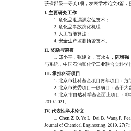
获省部级一等奖
1
项，发表学术论文
4
篇，
I.
主要研究工作
1.
危化品泄漏源定位技术；
2.
危化品事故演化机理；
3.
人工智能算法；
4.
安全生产监测预警技术。
II.
奖励与荣誉
1.
郑小平，张建文，曹永友，
陈增强
与系统，中国石油和化学工业联合会科学
III.
承担科研项目
1.
北京市社科基金项目青年项目：危
2.
北京市教委项目一般项目：基于大
3.
北京市自然科学基金面上项目：非
2019-2021
。
IV.
代表性学术论文
1.
Chen Z Q
, Ye L, Dai B, Wang F. Feasi
Journal of Chemical Engineering. 2019, 27(7)