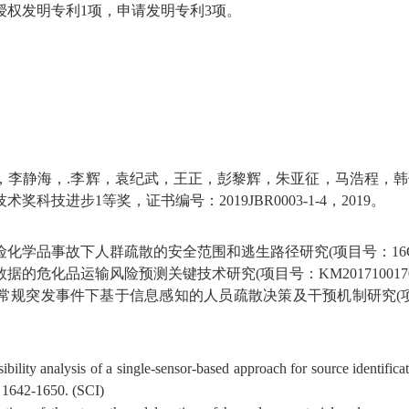
授权发明专利
1
项，申请发明专利
3
项。
，李静海，
.
李辉，袁纪武，王正，彭黎辉，朱亚征，马浩程，韩
技术奖科技进步
1
等奖，证书编号：
2019JBR0003-1-4
，
2019
。
险化学品事故下人群疏散的安全范围和逃生路径研究
(
项目号：
16
数据的危化品运输风险预测关键技术研究
(
项目号：
KM201710017
常规突发事件下基于信息感知的人员疏散决策及干预机制研究
(
bility analysis of a single-sensor-based approach for source identifica
: 1642-1650. (SCI)