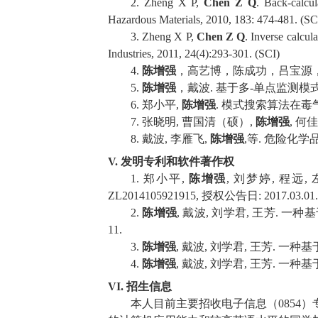
2. Zheng X P,
Chen Z Q
. Back-calcul
Hazardous Materials, 2010, 183: 474-481. (SC
3. Zheng X P,
Chen Z Q
. Inverse calcul
Industries, 2011, 24(4):293-301. (SCI)
4.
陈增强
，高艺博，陈成功，吕宝源
5.
陈增强
，戴波
.
基于多
-
单点监测模
6.
郑小平
,
陈增强
.
模式搜索算法在毒
7.
张晓明
,
曹国清（硕）
,
陈增强
,
何佳
8.
戴波
,
李雁飞
,
陈增强
,
等
.
危险化学
V.
发明专利和软件著作权
1.
郑小平
,
陈增强
,
刘梦婷
,
程远
,
ZL2014105921915,
授权公告日
: 2017.03.01.
2.
陈增强
,
戴波
,
刘学君
,
王芳
.
一种基
11.
3.
陈增强
,
戴波
,
刘学君
,
王芳
.
一种基
4.
陈增强
,
戴波
,
刘学君
,
王芳
.
一种基
VI.
招生信息
本人目前主要招收电子信息（
0854
）