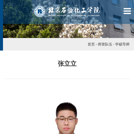
首页
-
师资队伍
-
学硕导师
张立立
学