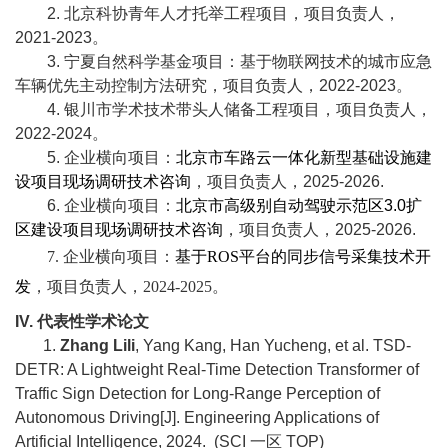
2.
北京科协青年人才托举工程项目，项目负责人，
2021
-20
23
。
3.
宁夏自然科学基金项目：基于物联网技术的城市应急
车辆优先主动控制方法研究，项目负责人，
2022-2023
。
4.
银川市学术技术带头人储备工程项目
，项目负责人，
2022-2024
。
5.
企业横向项目：
北京市车路云一体化新型基础设施建
设项目现场调研技术咨询
，项目负责人，
2025-2026.
6.
企业横向项目：
北京市高级别自动驾驶示范区
3.0
扩
区建设项目现场调研技术咨询
，项目负责人，
2025-2026.
7.
企业横向项目：
基于
ROS
平台的同步信号采集技术开
发
，项目负责人，
2024-2025
。
IV.
代表性学术论文
1.
Zhang Lili
, Yang Kang, Han Yucheng, et al. TSD-
DETR: A Lightweight Real-Time Detection Transformer of
Traffic Sign Detection for Long-Range Perception of
Autonomous Driving[J]. Engineering Applications of
Artificial Intelligence, 2024. (SCI
一区
TOP)