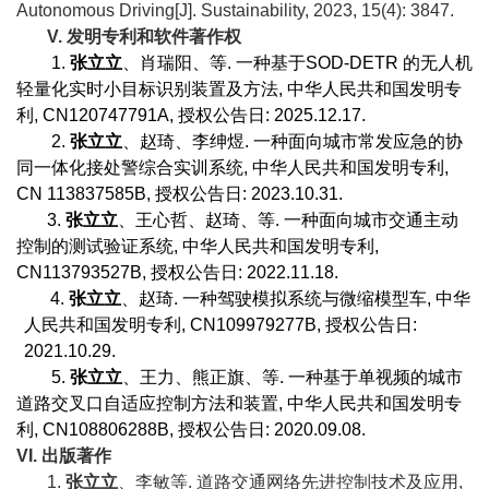
Autonomous Driving[J]. Sustainability, 2023, 15(4): 3847
.
V.
发明专利和软件著作权
1.
张立立
、肖瑞阳、等
.
一种基于
SOD-DETR
的无人机
轻量化实时小目标识别装置及方法
,
中华人民共和国发明专
利
, CN120747791A,
授权公告日
: 2025.12.17.
2.
张立立
、赵琦、李绅煜
.
一种面向城市常发应急的协
同一体化接处警综合实训系统
,
中华人民共和国发明专利
,
CN 113837585B,
授权公告日
: 2023.10.31.
3.
张立立
、王心哲、赵琦、等
.
一种面向城市交通主动
控制的测试验证系统
,
中华人民共和国发明专利
,
CN113793527B,
授权公告日
: 2022.11.18.
4.
张立立
、赵琦
.
一种驾驶模拟系统与微缩模型车
,
中华
人民共和国发明专利
, CN109979277B,
授权公告日
:
2021.10.29.
5.
张立立
、王力、熊正旗、等
.
一种基于单视频的城市
道路交叉口自适应控制方法和装置
,
中华人民共和国发明专
利
, CN108806288B,
授权公告日
: 2020.09.08.
V
I
.
出版著作
1.
张立立
、李敏等. 道路交通网络先进控制技术及应用,