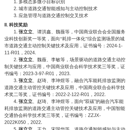
教
1.
多模态多微小目标识别
2.
城市道路交通智能感知与主动控制技术
育
3.
应急管理与道路交通控制交叉技术
教
II.
科技奖励
1.
张立立
、谭洪鑫、魏薇等，中国商业联合会全国服务
学
业科技创新奖一等奖，面向“耗排一体化”综合监测场景的城
市道路交通主动控制关键技术及应用，证书编号：
2024-1-
师
11-R01
，
2024.
2.
张立立
、魏薇、李敏等，场景驱动的道路交通主动控
资
制关键技术与应用，中国商业联合会科学技术奖三等奖，证
队
书编号：
2023-3-97-R01
，
2023.
3.
张立立
、赵琦、李珅煜等，融合汽车能耗排放监测的
伍
道路交通主动管控关键技术及应用，中国商业联合会科学技
术奖二等奖，证书编号：
2022-2-122-R01
，
2022.
学
4.
张立立
、赵琦、李珅煜等，面向
“
双碳
”
的融合汽车能
科
耗排放监测的道路交通主动管控关键技术及应用，中国智能
交通协会科学技术奖三等奖，证书编号：
ZZJX-
科
2022K050
，
2022.
5.
张立立
、王力、宋国华等，道路交通智能感知与主动
研