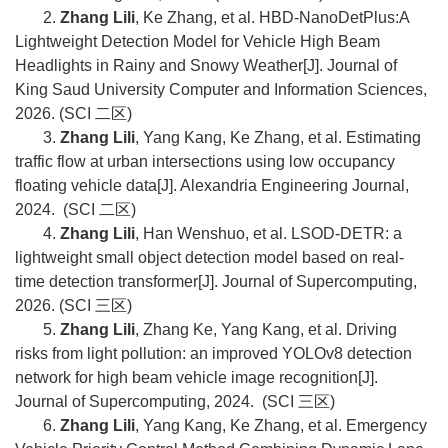
2.
Zhang Lili
, Ke Zhang, et al. HBD-NanoDetPlus:A
Lightweight Detection Model for Vehicle High Beam
Headlights in Rainy and Snowy Weather[J]. Journal of
King Saud University Computer and Information Sciences,
2026. (SCI
二区
)
3.
Zhang Lili
, Yang Kang, Ke Zhang, et al. Estimating
traffic flow at urban intersections using low occupancy
floating vehicle data[J]. Alexandria Engineering Journal,
2024. (SCI
二区
)
4.
Zhang Lili
, Han Wenshuo, et al. LSOD-DETR: a
lightweight small object detection model based on real-
time detection transformer[J]. Journal of Supercomputing,
2026. (SCI
三区
)
5.
Zhang Lili
, Zhang Ke, Yang Kang, et al. Driving
risks from light pollution: an improved YOLOv8 detection
network for high beam vehicle image recognition[J].
Journal of Supercomputing, 2024. (SCI
三区
)
6.
Zhang Lili
, Yang Kang, Ke Zhang, et al. Emergency