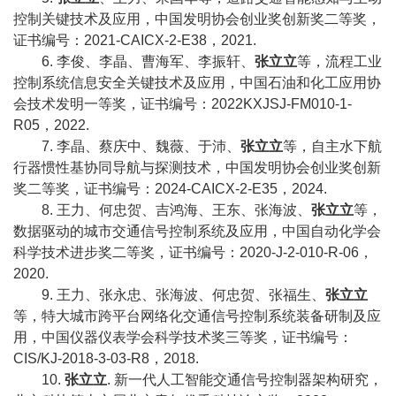
控制关键技术及应用，中国发明协会创业奖创新奖二等奖，
校
证书编号：
2021-CAICX-2-E38
，
2021.
6.
李俊、李晶、曹海军、李振轩、
张立立
等，流程工业
园
控制系统信息安全关键技术及应用，中国石油和化工应用协
会技术发明一等奖，证书编号：
2022KXJSJ-FM010-1-
生
R05
，
2022.
活
7.
李晶、蔡庆中、魏薇、于沛、
张立立
等，自主水下航
行器惯性基协同导航与探测技术，中国发明协会创业奖创新
合
奖二等奖，证书编号：
2024-CAICX-2-E35
，
2024.
8.
王力、何忠贺、吉鸿海、王东、张海波、
张立立
等，
作
数据驱动的城市交通信号控制系统及应用，中国自动化学会
交
科学技术进步奖二等奖，证书编号：
2020-J-2-010-R-06
，
2020.
流
9.
王力、张永忠、张海波、何忠贺、张福生、
张立立
等，特大城市跨平台网络化交通信号控制系统装备研制及应
用，中国仪器仪表学会科学技术奖三等奖，证书编号：
CIS/KJ-2018-3-03-R8
，
2018.
10.
张立立
.
新一代人工智能交通信号控制器架构研究，