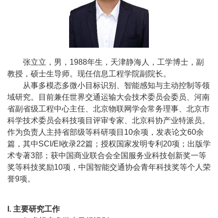
校
概
况
张立立，男，
1988
年生，天津静海人，工学博士，副
院
教授，硕士生导师。现任信息工程学院副院长
。
部
从事
多模态
多微小目标识别、智能感知与主动控制等领
域研究。目前兼任世界交通运输大会技术委员会委员、河南
设
省副省级工程中心主任、北京物联网学会常务理事、北京市
科学技术委员会科技项目评审专家、北京科协产业特派员。
置
作为负责人主持省部级等科研项目
10
余项，发表论文
60
余
招
篇，其中
SCI/EI
收录
22
篇；授权国家发明专利
20
项；出版学
术专著
3
部；获中国商业联合会全国服务业科技创新奖一等
生
奖等科技奖励
10
项，中国智能交通协会青年科技奖等个人荣
誉
9
项。
就
业
I.
主要研究工作