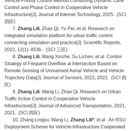
Vehicle Priority Control Method Combining Dynamic Lane
Control and Phase Control in Cooperative Vehicle
Infrastructure[J]. Journal of Internet Technology, 2025. (SCI
四区
)
7.
Zhang Lili
, Zhao Qi, Yu Pei, et al. Research on
integrated simulation platform for urban traffic control
connecting simulation and practice[J]. Scientific Reports,
2022, 12(1): 4536-. (SCI
三区
)
8.
Zhang Lili
, Wang Xinzhe, Su Lichen, et al. Control
Strategy of Frequent Overflow at Intersection Based on
Remote Sensing of Unmanned Aerial Vehicle and Vehicle
Trajectory Data[J]. Journal of Sensors, 2022, 2022. (SCI
四
区
)
9.
Zhang Lili
, Wang Li, Zhao Qi. Research on Urban
Traffic Active Control in Cooperative Vehicle
Infrastructure[J]. Journal of Advanced Transportation, 2021,
2021. (SCI
四区
)
10.
Zhang Lingyu, Wang Li,
Zhang Lili*
,
et al
. An RSU
Deployment Scheme for Vehicle-Infrastructure Cooperated