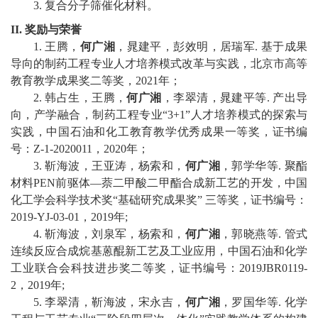
3
.
复合分子筛催化材料
。
校
II.
奖励与荣誉
1
.
王腾
，
何广湘
，
晁建平
，
彭效明
，
居瑞军
.
基于成果
园
导向的制药工程专业人才培养模式改革与实践
，
北京市高等
教育教学成果奖
二等奖，
2
021
年；
生
2
.
韩占生，王腾，
何广湘
，李翠清，晁建平等
.
产出导
活
向，产学融合，制药工程专业
“
3+
1
”
人才培养模式的探索与
实践，
中国石油和化工教育教学优秀成果
一等
奖
，
证书编
合
号：
Z
-1-2020011
，
2
020
年；
3
.
靳海波，
王亚涛，杨索和，
何广湘
，
郭学华等
.
聚酯
作
材料
PEN
前驱体
—
萘二甲酸二甲酯合成新工艺的开发，中国
交
化工学会科学技术奖
“
基础研究成果奖
”
三等奖，
证书编号：
2019
-
YJ
-
03
-
01
，
2019
年
;
流
4
.
靳海波，刘泉军
，
杨索和
，
何广湘
，
郭晓燕等
.
管式
连续反应合成烷基蒽醌新工艺及工业应用，中国石油和化学
工业联合会科技进步奖二等奖，
证书编号：
2019
JBR0119
-
2
，
2019
年
;
5
.
李翠清，
靳海波，宋永吉，
何广湘
，罗国华等
.
化学