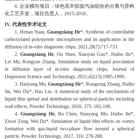
6
.
企业横向项目：绿色高辛烷值汽油组份的分离与异构
化工艺开发，项目负责人，
2015-2018
。
IV.
代表性学术论文
1
.
He
nan Yuan,
Guangxiang He
*.
Synthesis of controllable
carboxylated polystyrene microspheres and its application in the
diffusion of in-vitro diagnostic chips
, 2021,28(7):717-733.
2
.
Guangxiang He
, Ou Shen, Xiaoyan Guo*, Haibo Jin*,
Lei Ma, Rongy
ue Zhang. Simulation study on liquid percolation
in diffusion layer of in-vitro diagnostic chips, Journal of
Dispersion Science and Technology,
2021,
42
(
13
):
1985
-
1999
.
3
.
Hanyang Mo,
Guangxiang He
*, Rongrong Zhang, Haibo
Jin, Wei Du*, Hao Liu. A numerical study of the mechanism of
liquid film spread and distribution on spherical particles including
wall effects, Powder Technology, 2020, 375: 182-198
.
4
.
Guangxiang He
, Bo Chen, Hanyang Mo, Haibo Jin*,
Ziwei Zeng, Wei Du*. Simulation of liquid film effects on vortex
formation with gas-liquid two-phase flow around a spherical
particle, Powder Technology, 2017, 316: 278-288
.