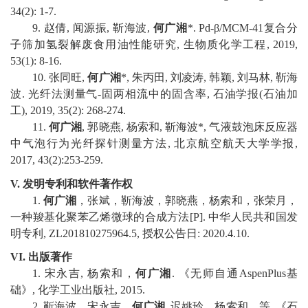
34(2): 1-7
.
9
.
赵倩
,
闻源振
,
靳海波
,
何广湘
*. Pd-
β
/MCM-41
复合分
子筛加氢裂解废食用油性能研究
,
生物质化学工程
, 2019,
53(1): 8-16
.
10
.
张同旺
,
何广湘
*,
朱丙田
,
刘凌涛
,
韩颖
,
刘马林
,
靳海
波
.
光纤法测量气
-
固两相流中的固含率
,
石油学报
(
石油加
工
), 2019, 35(2): 268-274
.
1
1
.
何广湘
,
郭晓燕
,
杨索和
,
靳海波
*,
气液鼓泡床反应器
中气泡行为光纤探针测量方法
,
北京航空航天大学学报
,
2017, 43(2):253-259
.
V.
发明专利和软件著作权
1.
何广湘
，张斌，靳海波，郭晓燕，杨索和，张荣月，
一种羧基化聚苯乙烯微球的合成方法
[P].
中华人民共和国发
明专利
,
ZL20
1810275964
.
5
,
授权公告日
: 202
0
.
4
.
10
.
VI.
出版著作
1.
宋永吉
,
杨索和，
何广湘
.
《
无师自通
AspenPlus
基
础
》
,
化学工业出版社
, 201
5
.
2.
靳海波，
宋永吉
，
何广湘
,
迟姚玲，杨索和，
等
.
《石