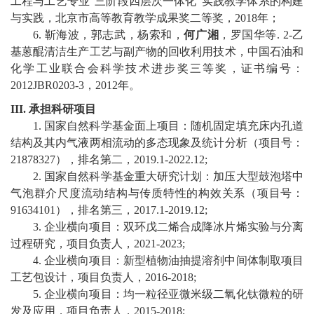
工程与工艺专业
“
三阶段四层次一体化
”
实践教学体系的构建
与实践，北京市
高等
教育教学成果奖二等奖，
201
8
年
；
6
.
靳海波
，
郭志武
，
杨索和
，
何广湘
，
罗国华
等
.
2-
乙
基蒽醌清洁生产工艺与副产物的回收利用技术
，
中国石油和
化学工业联合会科学技术进步奖
三等奖，
证书编号：
201
2
JBR
0203
-
3
，
2
012
年。
III.
承担科研项目
1
.
国家自然科学基金面上项目
：
随机固定填充床内孔道
结构及其内气液两相流动的多态现象及统计分析
（项目号：
21878327
）
，
排名第二，
2019
.
1-2022
.
12
;
2
.
国家自然科学基金重大研究计划
：
加压大型鼓泡塔中
气泡群介尺度流动结构与传质特性的构效关系（项目号：
91634101
），排名第
三
，
2017
.
1-2019
.
12
;
3
.
企业横向项目：
双环戊二烯合成降冰片烯实验与分离
过程研究
，项目负责人，
20
21
-202
3
;
4
.
企业横向项目：新型植物油抽提溶剂中间体制取项目
工艺包设计，项目负责人，
2016-2018
;
5
.
企业横向项目：均一粒径亚微米级二氧化钛微粒的研
发及应用，项目负责人，
201
5
-2018;