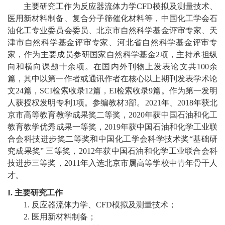
教
主要研究
工作
为反应器流体力学
CFD
模拟
及测量技术、
医用新材料制备
、复合分子筛催化材料等，
中国化工学会石
育
油化工专业委员会委员
、
北京市自然科学基金评审专家、天
津市自然科学基金评审专家、河北省自然科学基金评审专
教
家，作为主要成员参研国家自然科学基金
2
项，主持承担纵
学
向和横向课题十余项。在国内外刊物上发表论文共
100
余
篇，其中以第一作者或通讯作者在核心以上期刊发表学术论
师
文
2
4
篇，
SCI
检索收录
1
2
篇，
EI
检索收录
9
篇。作为第一发明
人获授权发明专利
1
项。参编教材
3
部。
2
021
年、
2
018
年获北
资
京市高等教育教学成果奖二等奖，
2
020
年获中国石油和化工
队
教育教学优秀成果一等奖，
2019
年获中国石油和化学工业联
合会科技进步奖二等奖和中国化工学会科学技术奖
“
基础研
伍
究成果奖
”
三等奖，
2012
年获中国石油和化学工业联合会科
技进步三等奖，
2011
年入选北京市属高等学校中青年骨干人
学
才。
科
I.
主要研究工作
科
1.
反应器流体力学
、
CFD
模拟
及测量技术
；
2.
医用新材料制备；
研