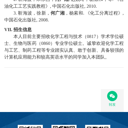
油化工工艺实践教程》
,
中国石化出版社
, 201
0
.
3.
靳海波，徐新，
何广湘
，杨索和
.
《化工分离过程》
,
中国石化出版社
, 20
08
.
VII.
招生信息
本人目前主要招收
化学工程与技术
（
0817
）学术学位硕
士
、
生物与医药
（
0860
）专业学位硕士
。诚挚欢迎
化学工程
与工艺
、
制药工程
等专业踏实认真、敢于创新、具备较强的
计算机应用能力和较高英语水平的同学加入本团队。
转发