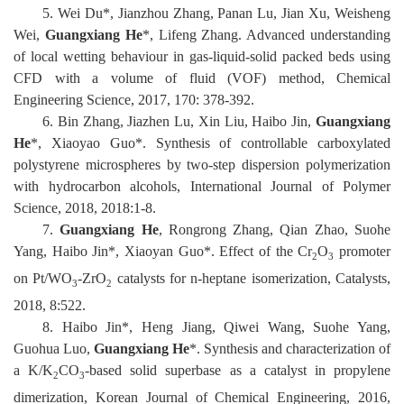
5
.
Wei Du*, Jianzhou Zhang, Panan Lu, Jian Xu, Weisheng
Wei,
Guangxiang He
*, Lifeng Zhang. Advanced
u
nderstanding
of
l
ocal
w
etting
b
ehaviour in
g
as-liquid-solid
p
acked
b
eds
u
sing
CFD with a
v
olume of
f
luid (VOF)
m
ethod, Chemical
Engineering Science, 2017, 170: 378-392
.
6
.
Bin Zhang, Jiazhen Lu, Xin Liu, Haibo Jin,
Guangxiang
He
*, Xiaoyao Guo*. Synthesis of
c
ontrollable
c
arboxylated
p
olystyrene
m
icrospheres by
t
wo-
s
tep
d
ispersion
p
olymerization
with
h
ydrocarbon
a
lcohols, International Journal of Polymer
Science, 2018, 2018:1-8
.
7
.
Guangxiang He
, Rongrong Zhang, Qian Zhao, Suohe
Yang, Haibo Jin*, Xiaoyan Guo*. Effect of the Cr
O
p
romoter
2
3
on Pt/WO
-ZrO
c
atalysts for n-
h
eptane
i
somerization, Catalysts,
3
2
2018, 8:522
.
8
.
Haibo Jin*, Heng Jiang, Qiwei Wang, Suohe Yang,
Guohua Luo,
Guangxiang He
*. Synthesis and
c
haracterization of
a K/K
CO
-based
s
olid
s
uperbase as a
c
atalyst in
p
ropylene
2
3
d
imerization, Korean Journal of Chemical Engineering, 2016,