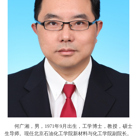
校
概
况
院
部
设
置
招
生
就
业
何广湘，男，
1971
年
9
月出
生，
工学
博士，教授，硕士
生导师。
现任北京石油化工学院新材料与化工学院
副院长。