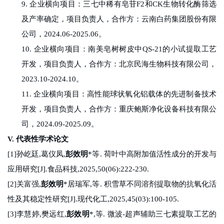
9.
企业横向项目：三七中稀有皂苷
F2
和
CK
生物转化酶筛选
及产率确定，项目负责人，合作方：云南白药集团股份有限
公司，
2024.06-2025.06
。
10.
企业横向项目：南美皂树树皮中
QS-21
的小试提取工艺
开发，项目负责人，合作方：北京民海生物科技有限公司，
2023.10-2024.10
。
11.
企业横向项目：高性能球状氧化铝载体的先进制备技术
开发，项目负责人，合作方：重庆鲍斯净化设备科技有限公
司，
2024.09-2025.09
。
V.
代表性学术论文
[1]
孙屹廷
,
葛仪凤
,
彭效明
*
等
.
荷叶中高附加值活性成分的开发与
应用研究
[J].
食品科技
,2025,50(06):222-230.
[2]
关富强
,
彭效明
*
居瑞军
,
等
.
积雪草不同溶剂提取物的抗氧化活
性及其稳定性研究
[J].
现代化工
,2025,45(03):100-105.
[3]
李慧婷
,
樊远红
,
彭效明
*,
等
.
微波
-
超声辅助三七素提取工艺的