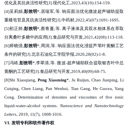
优化及其抗炎活性研究
[J].
现代化工
,2023,43(10):154-159.
[4]
吴莉娟
,
彭效明
*,
居瑞军
,
等
.
响应面法优化微波超声辅助提取
重楼皂苷及其抗炎活性研究
[J].
中药材
,2022,45(07):1691-1695.
[5]
初正帅
,
彭效明
*,
蔡青蔓
,
等
.
离子液体及其双水相体系在萃取
分离桑叶多糖中的应用
[J].
食品研究与开发
,2021,42(08):113-118.
[6]
师晓强
,
彭效明
*,
周润
,
等
.
响应面法优化浸提芦苇叶黄酮工艺
条件的研究
[J].
北京石油化工学院学报
,2020,28(02):1-8.
[7]
冯靖
,
彭效明
*,
李翠清
,
等
.
微波
-
超声辅助联合提取银杏叶中总
黄酮的工艺研究
[J].
食品研究与开发
,2019,40(09):68-75.
[
8
]Shi Xiaoqiang,
Peng Xiaoming
*, Ju Ruijun, Chao Jianping, Li
Cuiqing, Chen Liang, Pan Wenhui, Tian Gang, He Guoxu, Yang
Cong. Determination of densities and viscosities of five ionic
liquid-water-alcohol systems.
Nanoscience and Nanotechnology
Letters
, 2019, 11(7), 1008-1016.
VI.
发明专利和软件著作权