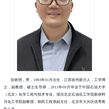
校
概
况
院
部
设
置
招
彭效明，男，
1983
年
01
月出生，江苏徐州新沂人，工学博
生
士，副教授，硕士生导师，
2013
年
09
月毕业于中国石油大学
就
（北京）化学工程与技术专业。现任北京石油化工学院新材料
业
与化工学院副教授，
制药工程系副主任
，北京市大兴区优秀青