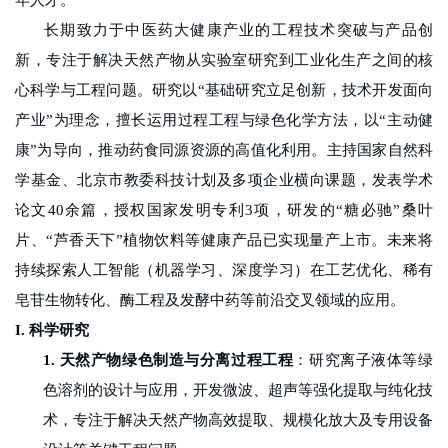
年人才。
教
长期致力于中医药大健康产业的工程技术突破与产品创
育
新，专注于解决天然产物从实验室研究到工业化生产之间的核
教
心科学与工程问题。研究以
“
基础研究立足创新，技术开发面向
产业
”
为理念，擅长运用过程工程与绿色化学方法，以
“
主动健
学
康
”
为导向，推动药食同源资源的高值化利用。主持国家自然科
师
学基金、北京市教委科技计划及多项企业横向课题，发表学术
资
论文
40
余篇，授权国家发明专利
3
项，研发的
“
糖必驰
”
桑叶
片、
“
芦香天下
”
植物饮料等健康产品已实现量产上市。未来将
队
持续探索人工智能（机器学习、深度学习）在工艺优化、稀有
伍
皂苷生物转化、酶工程及发酵中药等前沿交叉领域的应用。
学
I.
科学研究
1.
天然产物绿色制造与分离过程工程
：研究离子液体等绿
科
色溶剂的设计与应用，开发微波、超声等强化提取与纯化技
科
术，专注于解决天然产物高效提取、规模化放大及专用设备
研