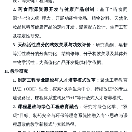
设计等关键工程问题。
2.
药食同源资源开发与健康产品创制
：基于
“
药食同
校
源
”
与
“
治未病
”
理念，开展功能性食品、植物饮料、天然化
园
妆品原料等健康产品的定向开发，涵盖配方设计、生产工艺
生
及稳定性研究。
3.
天然活性成分的构效关系与功效评价
：研究黄酮、皂苷
活
等活性成分的分离纯化、结构修饰、分子构效关系及其体外
合
生物学活性，为高值化产品开发提供科学依据。
作
II.
教学研究
1.
制药工程专业建设与人才培养模式改革
：聚焦工程教育
交
认证（
OBE
）理念，探索
“
以学生为中心、持续改进
”
的专业
流
建设路径、课程体系重构及
“3+1”
等开放式人才培养模式。
2.
课程思政与绿色工程教育融合
：研究将绿色化学、
“
双
碳
”
目标、制药安全与环保等理念系统性融入专业思政与课
程思政的教学新模式与实践路径。