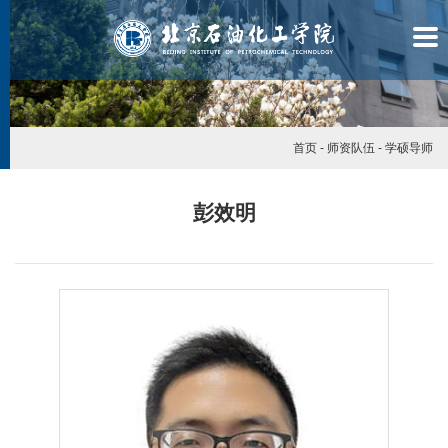
首页
-
师资队伍
-
学硕导师
彭效明
学