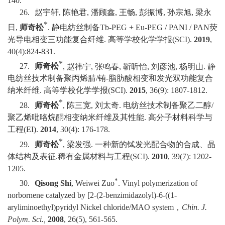
140.
26.
赵宇轩
,
陈艳君
,
潘顾鑫
,
王畅
,
彭振博
,
孙宗旭
,
梁永
*
日
,
师奇松
.
静电纺丝制备
Tb-PEG + Eu-PEG / PANI / PAN
荧
光导电相变三功能复合纤维
.
高等学校化学学报
(SCI).
2019
,
40(4):824-831.
*
27.
师奇松
,
赵祎宁
,
张鸣春
,
靳昕怡
,
刘彦池
,
杨明山
.
静
电纺丝技术制备聚丙烯腈
/
铕
-
脂肪酸相变和发光双功能复合
纳米纤维
.
高等学校化学学报
(SCI).
2015
, 36(9): 1807-1812.
*
28.
师奇松
,
陈三宽
,
刘太奇
.
电纺丝技术制备聚乙二醇
/
聚乙烯吡咯烷酮相变纳米纤维及其性能
.
高分子材料科学与
工程
(EI).
2014
, 30(4): 176-178.
*
29.
师奇松
,
梁发强
.
一种新的铽发光配合物的合成、晶
体结构及表征
.
稀有金属材料与工程
(SCI).
2010
, 39(7): 1202-
1205.
*
30.
Qisong Shi
, Weiwei Zuo
. Vinyl polymerization of
norbornene catalyzed by [2-(2-benzimidazolyl)-6-((1-
aryliminoethyl)pyridyl Nickel chloride/MAO system
，
Chin. J.
Polym. Sci.,
2008
, 26(5), 561-565.