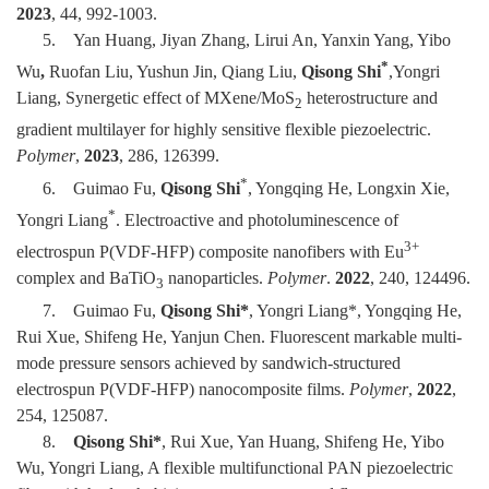
2023
, 44, 992-1003.
5.
Yan Huang, Jiyan Zhang, Lirui An, Yanxin Yang, Yibo
*
Wu
,
Ruofan Liu, Yushun Jin, Qiang Liu,
Qisong Shi
,Yongri
Liang, Synergetic effect of MXene/MoS
heterostructure and
2
gradient multilayer for highly sensitive flexible piezoelectric.
Polymer
,
2023
, 286, 126399.
*
6.
Guimao Fu,
Qisong Shi
, Yongqing He, Longxin Xie,
*
Yongri Liang
. Electroactive and photoluminescence of
3+
electrospun P(VDF-HFP) composite nanofibers with Eu
complex and BaTiO
nanoparticles.
Polymer
.
2022
, 240, 124496.
3
7.
Guimao Fu,
Qisong Shi*
, Yongri Liang*, Yongqing He,
Rui Xue, Shifeng He, Yanjun Chen. Fluorescent markable multi-
mode pressure sensors achieved by sandwich-structured
electrospun P(VDF-HFP) nanocomposite films.
Polymer
,
2022
,
254, 125087.
8.
Qisong Shi*
, Rui Xue, Yan Huang, Shifeng He, Yibo
Wu, Yongri Liang, A flexible multifunctional PAN piezoelectric