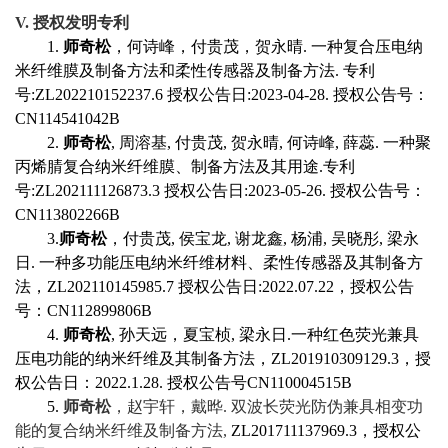
V.
授权
发明专利
1.
师奇松
，何诗峰，付贵茂，贺永晴
.
一种复合压电纳
米纤维膜及制备方法和柔性传感器及制备方法
.
专利
号
:ZL202210152237.6
授权公告日
:2023-04-28.
授权公告号：
CN114541042B
2.
师奇松
,
周溶基
,
付贵茂
,
贺永晴
,
何诗峰
,
薛蕊
.
一种聚
丙烯腈复合纳米纤维膜、制备方法及其用途
.
专利
号
:ZL202111126873.3
授权公告日
:2023-05-26.
授权公告号：
CN113802266B
3.
师奇松
，付贵茂
,
侯宝龙
,
谢龙鑫
,
杨浦
,
吴晓彤
,
梁永
日
.
一种多功能压电纳米纤维材料、柔性传感器及其制备方
法，
ZL202110145985.7
授权公告日
:2022.07.22
，授权公告
号：
CN112899806B
4.
师奇松
,
孙天远，夏宝桢
,
梁永日
.
一种红色荧光兼具
压电功能的纳米纤维及其制备方法，
ZL201910309129.3
，授
权公告日：
2022.1.28.
授权公告号
CN110004515B
5.
师奇松
，赵宇轩，戴晔
.
双波长荧光防伪兼具相变功
能的复合纳米纤维及制备方法
,
ZL201711137969.3
，授权公