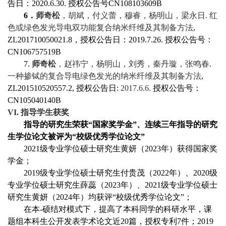
告日：
2020.6.30.
授权公告号
CN108103609B
6
．
师奇松
，胡斌，付义蕾，穆睿，杨明山，梁永日
.
红
色或绿色发光导电双功能复合纳米纤维及其制备方法
,
ZL201710050021.8
，授权公告日：
2019.7.26.
授权公告号：
CN106757519B
7.
师奇松
，赵祎宁，杨明山，刘秀，秦丹璇，张鸣春
.
一种掺铽的复合导电绿色发光的纳米纤维及其制备方法
,
ZL201510520557.2,
授权公告日
:
2017.6.6.
授权公告号：
CN105040140B
VI.
指导学生获奖
指导的研究生荣获“国家奖学金”、连续三年指导的研究
生学位论文被评为“校级优秀学位论文”
2021
级专业学位硕士研究生黄妍（
2023
年）获得国家奖
学金；
2019
级专业学位硕士研究生付贵茂（
2022
年）、
2020
级
专业学位硕士研究生薛蕊（
2023
年）、
2021
级专业学位硕士
研究生黄妍（
2024
年）均获评“校级优秀学位论文”；
在本
-
硕结对模式下，提高了本科同学的科研水平，课
题组本科生公开发表学术论文近
20
篇，授权专利
7
件；
2019