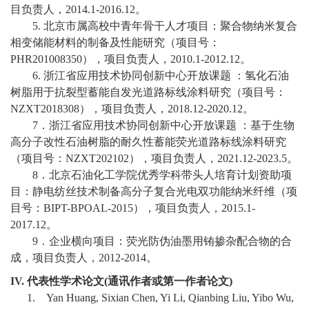
目负责人，
2014.1-2016.12
。
5.
北京市属高校中青年骨干人才项目：聚合物纳米复合
相变储能材料的制备及性能研究（项目号：
PHR201008350
），项目负责人，
2010.1-2012.12
。
6.
浙江省应用技术协同创新中心开放课题
：氢化石油
树脂用于抗裂型蓄能自发光道路标线涂料研究（项目号：
NZXT2018308
），项目负责人，
2018.12-2020.12
。
7
．浙江省应用技术协同创新中心开放课题
：基于生物
高分子改性石油树脂的耐久性蓄能荧光道路标线涂料研究
（项目号：
NZXT202102
），项目负责人，
2021.12-2023.5
。
8
．北京石油化工学院优秀学科带头人培育计划资助项
目：静电纺丝技术制备高分子复合光电双功能纳米纤维（项
目号：
BIPT-BPOAL-2015
），项目负责人，
2015.1-
2017.12
。
9
．企业横向项目：荧光防伪油墨用铕掺杂配合物的合
成，项目负责人，
2012-2014
。
IV.
代表性学术论文
(
通讯作者或第一作者论文
)
1.
Yan Huang, Sixian Chen, Yi Li, Qianbing Liu, Yibo Wu,