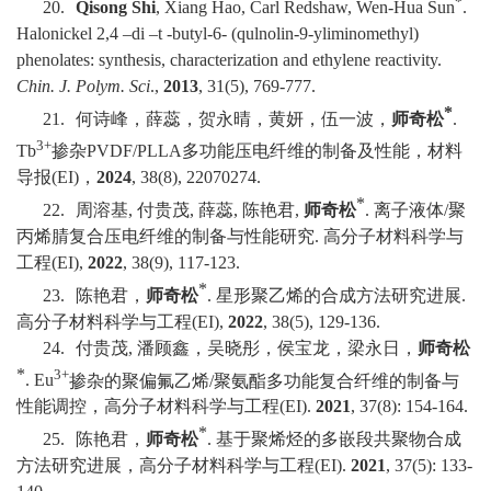
*
20.
Qisong Shi
, Xiang Hao, Carl Redshaw, Wen-Hua Sun
.
Halonickel 2,4 –di –t -butyl-6- (qulnolin-9-yliminomethyl)
phenolates: synthesis, characterization and ethylene reactivity.
Chin. J. Polym. Sci
.,
2013
, 31(5), 769-777.
*
21.
何诗峰，薛蕊，贺永晴，黄妍，伍一波，
师奇松
.
3+
Tb
掺杂
PVDF/PLLA
多功能压电纤维的制备及性能，材料
导报
(EI)
，
2024
, 38(8), 22070274.
*
22.
周溶基
,
付贵茂
,
薛蕊
,
陈艳君
,
师奇松
.
离子液体
/
聚
丙烯腈复合压电纤维的制备与性能研究
.
高分子材料科学与
工程
(EI),
2022
, 38(9), 117-123.
*
23.
陈艳君，
师奇松
.
星形聚乙烯的合成方法研究进展
.
高分子材料科学与工程
(EI),
2022
, 38(5), 129-136.
24.
付贵茂
,
潘顾鑫，吴晓彤，侯宝龙，梁永日，
师奇松
*
3+
. Eu
掺杂的聚偏氟乙烯
/
聚氨酯多功能复合纤维的制备与
性能调控，高分子材料科学与工程
(EI).
2021
, 37(8): 154-164.
*
25.
陈艳君，
师奇松
.
基于聚烯烃的多嵌段共聚物合成
方法研究进展，高分子材料科学与工程
(EI).
2021
, 37(5): 133-