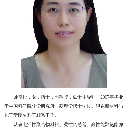
校
概
况
院
部
设
置
招
生
师奇松
，
女，博士，副教授，硕士生导师，
2007
年毕业
于中国科学院化学研究所，获理学博士学位。
现在新材料与
就
化工学院材料工程系工作。
业
从事电活性聚合物材料、柔性传感器、高性能聚氨酯弹