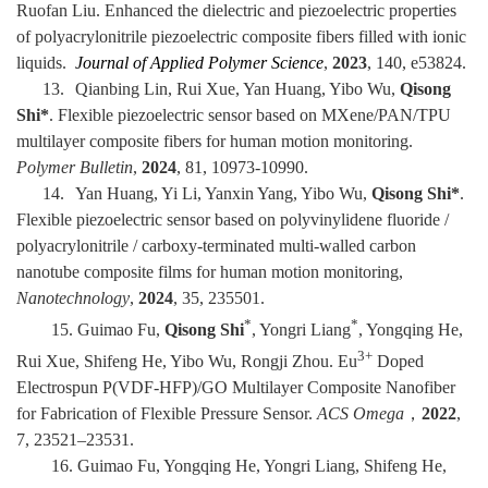
Ruofan Liu. Enhanced the dielectric and piezoelectric properties
of polyacrylonitrile piezoelectric composite fibers filled with ionic
liquids.
Journal of Applied Polymer Science
,
2023
, 140, e53824.
13.
Qianbing Lin, Rui Xue, Yan Huang, Yibo Wu,
Qisong
Shi*
. Flexible piezoelectric sensor based on MXene/PAN/TPU
multilayer composite fibers for human motion monitoring.
Polymer Bulletin
,
2024
, 81, 10973-10990.
14.
Yan Huang, Yi Li, Yanxin Yang, Yibo Wu,
Qisong Shi*
.
Flexible piezoelectric sensor based on polyvinylidene fluoride /
polyacrylonitrile / carboxy-terminated multi-walled carbon
nanotube composite films for human motion monitoring,
Nanotechnology
,
2024
, 35, 235501.
*
*
15.
Guimao Fu,
Qisong Shi
, Yongri Liang
, Yongqing He,
3+
Rui Xue, Shifeng He, Yibo Wu, Rongji Zhou. Eu
Doped
Electrospun P(VDF-HFP)/GO Multilayer Composite Nanofiber
for Fabrication of Flexible Pressure Sensor.
ACS Omega
，
2022
,
7, 23521
–
23531.
16.
Guimao Fu
, Yongqing He, Yongri Liang, Shifeng He,