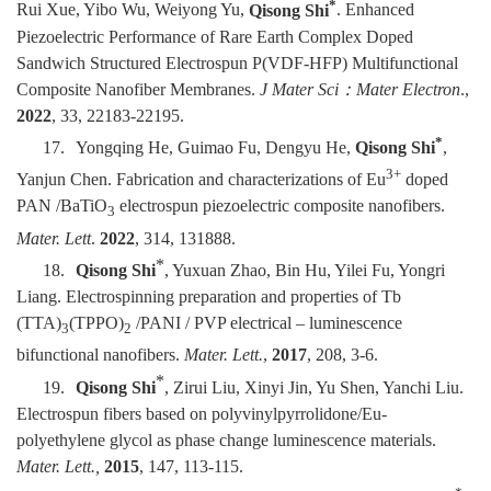
*
Rui Xue, Yibo Wu, Weiyong Yu,
Qisong Shi
. Enhanced
Piezoelectric Performance of Rare Earth Complex Doped
Sandwich Structured Electrospun P(VDF-HFP) Multifunctional
Composite Nanofiber Membranes.
J Mater Sci
：
Mater Electron
.,
2022
, 33, 22183-22195.
*
17.
Yongqing He, Guimao Fu, Dengyu He,
Qisong Shi
,
3+
Yanjun Chen. Fabrication and characterizations of Eu
doped
PAN /BaTiO
electrospun piezoelectric composite nanofibers.
3
Mater. Lett
.
2022
, 314, 131888.
*
18.
Qisong Shi
, Yuxuan Zhao, Bin Hu, Yilei Fu, Yongri
Liang. Electrospinning preparation and properties of Tb
(TTA)
(TPPO)
/PANI / PVP electrical – luminescence
3
2
bifunctional nanofibers.
Mater. Lett.
,
2017
, 208, 3-6.
*
19.
Qisong Shi
, Zirui Liu, Xinyi Jin, Yu Shen, Yanchi Liu.
Electrospun fibers based on polyvinylpyrrolidone/Eu-
polyethylene glycol as phase change luminescence materials.
Mater. Lett.,
2015
, 147, 113-115.