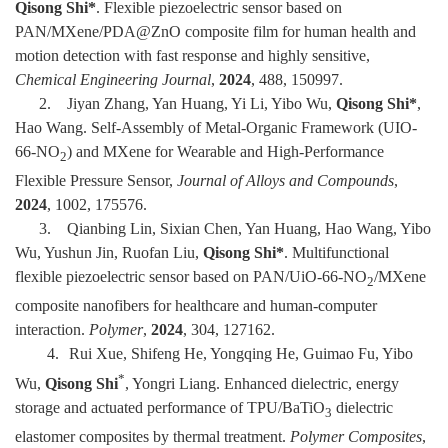
Qisong Shi*
. Flexible piezoelectric sensor based on
PAN/MXene/PDA@ZnO composite film for human health and
motion detection with fast response and highly sensitive,
Chemical Engineering Journal
,
2024
, 488, 150997.
2.
Jiyan Zhang, Yan Huang, Yi Li, Yibo Wu,
Qisong Shi*
,
Hao Wang. Self-Assembly of Metal-Organic Framework (UIO-
66-NO
) and MXene for Wearable and High-Performance
2
Flexible Pressure Sensor,
Journal of Alloys and Compounds
,
2024
, 1002, 175576.
3.
Qianbing Lin, Sixian Chen, Yan Huang, Hao Wang, Yibo
Wu, Yushun Jin, Ruofan Liu,
Qisong Shi*
. Multifunctional
flexible piezoelectric sensor based on PAN/UiO-66-NO
/MXene
2
composite nanofibers for healthcare and human-computer
interaction.
Polymer
,
2024
,
304, 127162.
4.
Rui Xue, Shifeng He, Yongqing He, Guimao Fu, Yibo
*
Wu,
Qisong Shi
, Yongri Liang. Enhanced dielectric, energy
storage and actuated performance of TPU/BaTiO
dielectric
3
elastomer composites by thermal treatment.
Polymer Composites
,