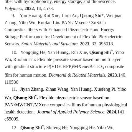
fiber with hydrophobicity, energy storage, and fluorescence.
Polymers
,
2022
, 14, 4573.
9.
Yan Huang, Rui Xue, Lirui An
, Qisong Shi
*, Wenjuan
Zhang, Yibo Wu,
Ruofan Liu
.
PAN / Mxene / ZnS:Cu
Composites fibers with Enhanced Piezoelectric and Energy
Storage Performance for Development of Flexible Piezoelectric
Sensors.
Smart Materials and Structure
,
2023
, 32, 095018.
*
10.
Yongqing He, Yan Huang, Rui Xue,
Qisong Shi
, Yibo
Wu, Ruofan Liu. Flexible pressure sensor based on multi-layer
with gradient structure P(VDF-HFP)/MXene/BaTiO
composite
3
film for human motion.
Diamond & Related Materials
,
2023
,140,
110536
11.
Jiyan Zhang, Zihan Wang, Yan Huang, Xuefeng Pi, Yibo
*
Wu,
Qisong Shi
.
Flexible piezoelectric sensor based on
PAN/MWCNT/MXene composites films for human physiological
health detection.
Journal of Applied Polymer Science
,
2024
,141,
e55009.
*
12.
Qisong Shi
, Shifeng He, Yongqing He, Yibo Wu,