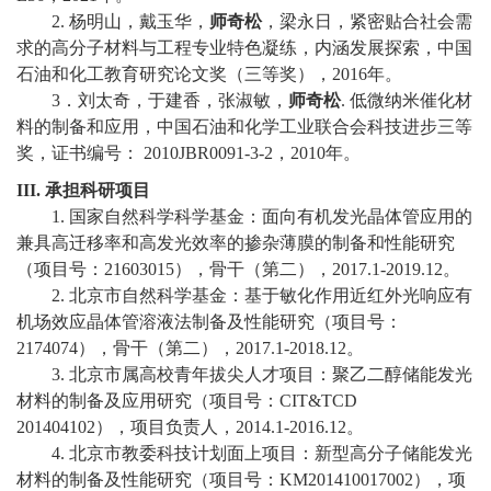
2.
杨明山，戴玉华，
师奇松
，梁永日，紧密贴合社会需
校
求的高分子材料与工程专业特色凝练，内涵发展探索，中国
石油和化工教育研究论文奖（三等奖），
2016
年。
园
3
．刘太奇，于建香，张淑敏，
师奇松
.
低微纳米催化材
料的制备和应用，中国石油和化学工业联合会科技进步三等
生
奖，证书编号：
2010JBR0091-3-2
，
2010
年。
活
III.
承担科研项目
1
.
国家自然科学科学基金：面向有机发光晶体管应用的
合
兼具高迁移率和高发光效率的掺杂薄膜的制备和性能研究
作
（项目号：
21603015
），骨干（第二），
2017.1-2019.12
。
2.
北京市自然科学基金：基于敏化作用近红外光响应有
交
机场效应晶体管溶液法制备及性能研究（项目号：
2174074
），骨干（第二），
2017.1-2018.12
。
流
3.
北京市属高校青年拔尖人才项目：
聚乙二醇储能发光
材料的制备及应用研究
（项目号：
CIT&TCD
201404102
），项目负责人，
2014.1-2016.12
。
4.
北京市教委科技计划面上项目：新型高分子储能发光
材料的制备及性能研究（项目号：
KM201410017002
），项