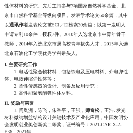
教
性体材料的研究。先后主持参与
7
项国家自然科学基金、北
育
京市自然科学基金等纵向项目。发表学术论文
60
余篇，其中
以
通讯作者
发表论文被
SCI
／
EI
检索
30
余篇；
以第一发明人
教
申请专利
10
余件，授权
7
件。
2010
年入选北京市中青年骨干
学
教师，
2014
年入选北京市属高校青年拔尖人才，
2015
年入选
师
北京石油化工学院优秀学科带头人。
资
I.
主要研究工作
1.
电活性聚合物材料，包括铁电及压电材料、介电弹性
队
体、电致伸缩弹性体等
；
伍
2.
柔性传感器的设计、制备及应用研究
；
3.
高性能聚氨酯弹性体材料
。
学
II.
奖励与荣誉
科
1.
闫胤洲，陈飞，朱香平，王强，
师奇松
，王浩
.
发光
材料微纳增益结构设计关键技术及产业化应用，中国发明协
科
会发明创业奖创新奖二等奖，证书编号：
2021-CAICX-2-
E36
，
2021
年。
研