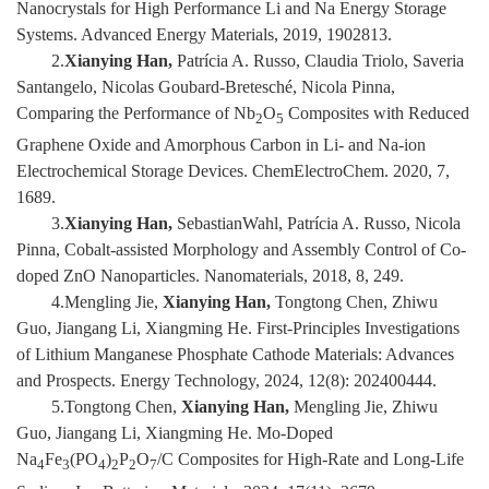
Nanocrystals for High Performance Li and Na Energy Storage
Systems. Advanced Energy Materials, 2019, 1902813.
校
2.
Xianying Han,
Patrícia A. Russo, Claudia Triolo, Saveria
园
Santangelo, Nicolas Goubard-Bretesché, Nicola Pinna,
Comparing the Performance of Nb
O
Composites with Reduced
2
5
生
Graphene Oxide and Amorphous Carbon in Li- and Na-ion
Electrochemical Storage Devices. ChemElectroChem. 2020, 7,
活
1689.
合
3.
Xianying Han,
SebastianWahl, Patrícia A. Russo, Nicola
Pinna,
Cobalt-assisted Morphology and Assembly Control of Co-
作
doped ZnO Nanoparticles. Nanomaterials, 2018, 8, 249.
4.Mengling Jie,
Xianying Han,
Tongtong Chen, Zhiwu
交
Guo, Jiangang Li, Xiangming He. First-Principles Investigations
流
of Lithium Manganese Phosphate Cathode Materials: Advances
and Prospects. Energy Technology, 2024, 12(8): 202400444.
5.Tongtong Chen,
Xianying Han,
Mengling Jie, Zhiwu
Guo, Jiangang Li, Xiangming He. Mo-Doped
Na
Fe
(PO
)
P
O
/C Composites for High-Rate and Long-Life
4
3
4
2
2
7