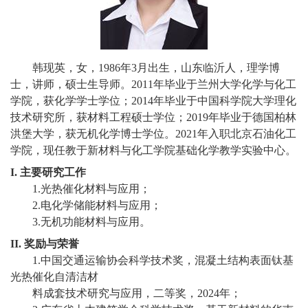
校
概
况
韩现英，女，
1986
年
3
月出生，山东临沂人，理学博
士，讲师，硕士生导师。
2011
年毕业于兰州大学化学与化工
院
学院，获化学学士学位；
2014
年毕业于中国科学院大学理化
技术研究所，获材料工程硕士学位；
2019
年毕业于德国柏林
部
洪堡大学，获无机化学博士学位。
2021
年入职北京石油化工
设
学院，现任教于新材料与化工学院基础化学教学实验中心。
I.
主要研究工作
置
1.
光热催化材料与应用；
招
2.
电化学储能材料与应用；
3.
无机功能材料与应用。
生
II.
奖励与荣誉
就
1.
中国交通运输协会科学技术奖，混凝土结构表面钛基
光热催化自清洁材
业
料成套技术研究与应用，二等奖，
2024
年；