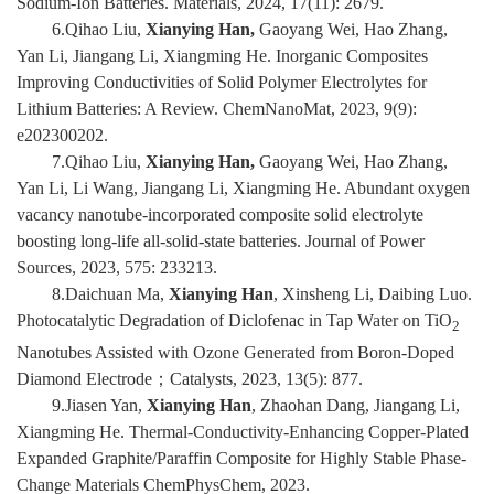
Sodium-Ion Batteries. Materials, 2024, 17(11): 2679.
6.Qihao Liu,
Xianying Han,
Gaoyang Wei, Hao Zhang,
Yan Li, Jiangang Li, Xiangming He. Inorganic Composites
Improving Conductivities of Solid Polymer Electrolytes for
Lithium Batteries: A Review. ChemNanoMat, 2023, 9(9):
e202300202.
7.Qihao Liu,
Xianying Han,
Gaoyang Wei, Hao Zhang,
Yan Li, Li Wang, Jiangang Li, Xiangming He. Abundant oxygen
vacancy nanotube-incorporated composite solid electrolyte
boosting long-life all-solid-state batteries. Journal of Power
Sources, 2023, 575: 233213.
8.Daichuan Ma,
Xianying Han
, Xinsheng Li, Daibing Luo.
Photocatalytic Degradation of Diclofenac in Tap Water on TiO
2
Nanotubes Assisted with Ozone Generated from Boron-Doped
Diamond Electrode
；
Catalysts
, 2023, 13(5): 877.
9.Jiasen Yan,
Xianying Han
, Zhaohan Dang, Jiangang Li,
Xiangming He. Thermal‐Conductivity‐Enhancing Copper‐Plated
Expanded Graphite/Paraffin Composite for Highly Stable Phase‐
Change Materials ChemPhysChem, 2023.