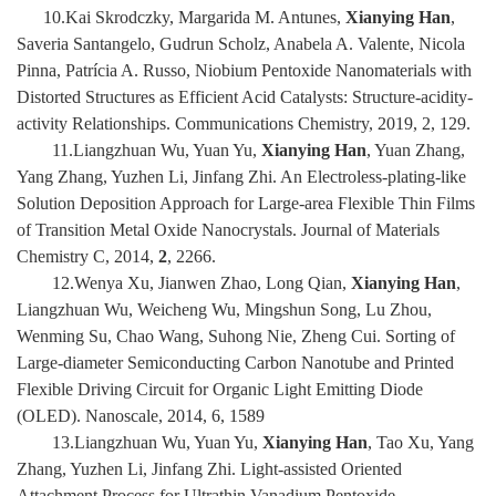
10.Kai Skrodczky, Margarida M. Antunes,
Xianying Han
,
Saveria Santangelo, Gudrun Scholz, Anabela A. Valente, Nicola
Pinna, Patrícia A. Russo, Niobium Pentoxide Nanomaterials with
Distorted Structures as Efficient Acid Catalysts: Structure-acidity-
activity Relationships. Communications Chemistry, 2019, 2, 129.
11.Liangzhuan Wu, Yuan Yu,
Xianying Han
, Yuan Zhang,
Yang Zhang, Yuzhen Li, Jinfang Zhi. An Electroless-plating-like
Solution Deposition Approach for Large-area Flexible Thin Films
of Transition Metal Oxide Nanocrystals. Journal of Materials
Chemistry C, 2014,
2
, 2266.
12.Wenya Xu, Jianwen Zhao, Long Qian,
Xianying Han
,
Liangzhuan Wu, Weicheng Wu, Mingshun Song, Lu Zhou,
Wenming Su, Chao Wang, Suhong Nie, Zheng Cui. Sorting of
Large-diameter Semiconducting Carbon Nanotube and Printed
Flexible Driving Circuit for Organic Light Emitting Diode
(OLED). Nanoscale, 2014, 6, 1589
13.Liangzhuan Wu, Yuan Yu,
Xianying Han
, Tao Xu, Yang
Zhang, Yuzhen Li, Jinfang Zhi.
Light-assisted Oriented
Attachment Process for Ultrathin Vanadium Pentoxide