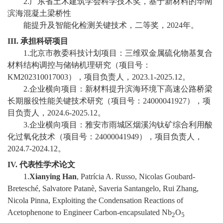
2.
广东省土木建筑学会科学技术奖，基于新材料的华南
教
滨海混凝土梁桥性
育
能提升及智能化检测关键技术，二等奖，
2024
年。
III.
承担科研项目
教
1.
北京市教委科技计划项目：三维双金属硫化物基复合
学
材料结构调控与储钠机理研究（项目号：
KM202310017003
），项目负责人，
2023.1-2025.12
。
师
2.
企业横向项目：新材料提升滨海环境下高速公路桥梁
长期服役性能关键技术研究（项目号：
24000041927
），项
资
目负责人，
2024.6-2025.12
。
队
3.
企业横向项目：雅安市雨城区烟溪沟钛矿综合利用酸
化过氧化技术（项目号：
24000041949
），项目负责人，
伍
2024.7-2024.12
。
学
IV.
代表性学术论文
1.
Xianying Han
, Patrícia A. Russo, Nicolas Goubard-
科
Bretesché, Salvatore Patanè, Saveria Santangelo, Rui Zhang,
Nicola Pinna, Exploiting the Condensation Reactions of
科
Acetophenone to Engineer Carbon-encapsulated Nb
O
2
5
研