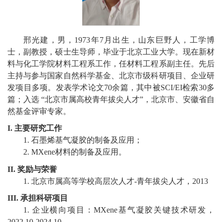
校
概
邢光建
，
男
，
1973
年
7
月出生，山东
巨野
人，工学博
况
士，副教授，硕士生导师，毕业于
北京
工业大学
。现
在新材
料与化工学院
材料工程系
工作，
任
材料工程系
副主任
。
先后
院
主持与参与国家自然科学基金、北京市级科研项目、企业研
部
发项目多项。发表学术论文
70
余篇，其中被
SCI
/
EI
检索
30
多
篇；入选
“
北京市属高校青年拔尖人才
”
，北京市
、安徽省
自
设
然基金评审专家。
置
I.
主要研究工作
1.
石墨烯
基
气凝胶
的制备及应用
；
招
2.
MXene
材料
的制备及应用
。
生
II.
奖励与荣誉
1.
北京市属高等学校高层次人才
-
青年拔尖人才
，
20
13
就
III.
承担科研项目
业
1.
企业横向项目：
MXene
基气凝胶关键技术研发，
2022.10-2024.10
。