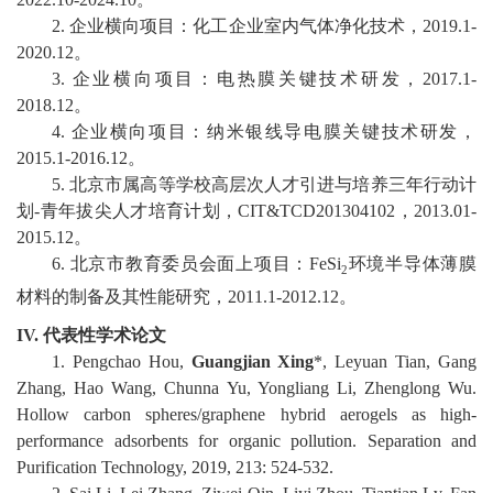
教
2.
企业横向项目：
化工企业室内气体净化技术
，
2019
.
1
-
育
2020
.12
。
3.
企业横向项目：电热膜关键技术研发，
2017.1-
教
2018.12
。
4.
企业横向项目：
纳米银线导电膜关键技术研发
，
学
20
1
5.1-20
1
6.12
。
师
5.
北京市属高等学校高层次人才引进与培养三年行动计
划
-
青年拔尖人才培育计划，
CIT&TCD201304102
，
2013
.
01
-
资
2015
.
12
。
6.
北京市教育委员会面上项目
：
FeSi
环境半导体薄膜
队
2
材料的制备及其性能研究，
2011
.
1
-
2012
.
12
。
伍
IV.
代表性学术论文
学
1.
Pengchao Hou,
Guangjian Xing
*, Leyuan Tian, Gang
Zhang, Hao Wang, Chunna Yu, Yongliang Li, Zhenglong Wu.
科
Hollow carbon spheres/graphene hybrid aerogels as high-
performance adsorbents for organic
pollution. Separation and
科
Purification Technology, 2019
,
213
:
524-532.
研