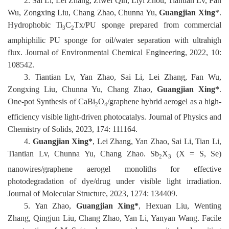
2.
Sai Li, Lei Zhang, Ziwei Qin, Liyi Zhou, Tiantian Lv, Fan
Wu
, Zongxing Liu
, Chang Zhao, Chunna Yu,
Guangjian Xing
*
.
校
Hydrophobic Ti
C
Tx/PU sponge prepared from commercial
3
2
amphiphilic PU sponge for oil/water separation with ultrahigh
园
flux
.
Journal of Environmental Chemical Engineering
,
2022
,
10
:
生
108542
.
3.
Tiantian Lv, Yan Zhao, Sai Li, Lei Zhang, Fan Wu,
活
Zongxing Liu, Chunna Yu, Chang
Zhao,
Guangjian Xing*
.
One-pot Synthesis of CaBi
O
/graphene hybrid aerogel as a high-
合
2
4
efficiency visible
light-driven photocatalys
.
Journal of Physics and
作
Chemistry of Solids
,
2023,
174
:
111164
.
4
.
Guangjian Xing
*
, Lei Zhang, Yan Zhao, Sai Li, Tian Li,
交
Tiantian Lv, Chunna Yu,
Chang Zhao
.
Sb
X
(X = S, Se)
2
3
流
nanowires/graphene aerogel monoliths for effective
photodegradation of dye/drug under visible light irradiation
.
Journal of Molecular Structure
,
2023,
1274
:
134409
.
5
.
Yan Zhao,
Guangjian Xing*
, Hexuan Liu, Wenting
Zhang
, Qingjun Liu, Chang Zhao,
Yan Li,
Yanyan Wang
.
Facile