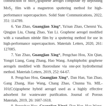
construction of MoS
/graphene aerogel composite by depositing
2
MoS
film with
a magnetron sputtering method for high-
2
performance supercapacitors
.
Solid State Communications
,
2022,
351
:
114789
.
6
.
Yan Zhao,
Guangjian Xing
*, Ya'nan Zhao, Chenrui Yu,
Qingjun Liu, Chang Zhao, Yan Li. Graphene aerogel modified
with a vanadium nitride film by a sputtering method for use in
high-performance supercapacitors. Materials Letters,
2020
,
261
:
127085.
7
.
Yan Zhao,
Guangjian Xing
*, Pengchao Hou, Xin Qian,
Yongri Liang, Gang Zhang, Hao Wang. Amphiphobic graphene
aerogels modified with fluorosilane via one-pot hydrothermal
method. Mater
ials Letters,
2019
,
252
:
64-67.
8
. Pengchao Hou,
Guangjian Xing
*
, Dan Han, Yan Zhao,
Gang Zhang, Hao Wang, Chang Zhao
,
Chunna Yu. MIL-
101(Cr)/graphene hybrid aerogel used as a highly effective
adsorbent for wastewater purification. Journal of Porous
Materials,
2019
,
26
:
1607-1618.
9
. Pengchao Hou,
Guangjian Xing
*
, Dan Han, Hao Wang,