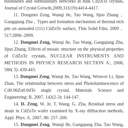
boundaries and subboundary networks in b
ulk CdZnTe crystals,
Journal of Crystal Growth,2009,311(19):4414-4417
.
1
1
.
Dongmei Zeng, Wanqi Jie, Tao Wang, Jijun Zhang
，
Gangqiang Zha
，
Types and formation mechanism of thermal etch
pits on annealed (111) CdZnTe surface, Thin Solid Film, 2009
，
517:2896–2899.
1
2
.
Dongmei Zeng,
Wanqi Jie, Tao Wang, Gangqiang Zha,
Jijun Zhang, Effects of mosaic structure on the physical properti
es
of CdZnTe crystals, NUCLEAR INSTRUMENTS AND
METHODS IN PHYSICS RESEARCH SECTION A:, 2008,
586( 3): 439-443.
1
3
.
Dongmei Zeng
, Wanqi Jie, Tao Wang, Wenwei Li, Jijun
Zhan. The relationship between stress and Photoluminescence of
Cd0.96Zn0.04Te single crys
tal, Materials Science and
Engineering: B, 2007, 142(2-3): 144-147.
1
4
.
D. Zeng
, W. Je, T. Wang, G. Zha, Residual stress and
strain in CdZnTe wafer examined by X-ray diffraction methods,
Appl. Phys. A
, 2007, 86: 257–260
.
1
5
.
Dongmei Zeng
, Wanqi JIe, Gangq
iang Zha, Tao Wang,