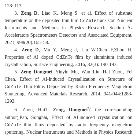
128: 113
.
3
.
Zeng D
, Liao K, Meng S, et al. Effect of su
bstrate
temperature on the deposi
ted thin film CdZnTe transistor
. Nuclear
Instruments and Methods in Physics Research Section A
-
Accelerators Spectrometers Detectors and Associated Equipment,
2021, 998(20):165158
.
4
.
Zeng D
, Mu Y, Meng J,
Liu W,Chen F,Zhou
H
.
Properties of Al doped CdZnTe film by aluminium induced
crystallisation
,
Surface Engineering, 2016, 32(3): 190-193
.
5
.
Zeng Dongmei
, Yinyin Mu, Wan Liu, Hai Zhou, Fei
Chen, Effect of Al-Induced Crystallization on Structure of
CdZnTe Thin Films Deposited
by Radio Frequency Magnetron
Sputtering
,
Advanced Materials Research,
2014,
941-944
:
1288-
1292
.
*
6
.
Zhou, Hai1
,
Zeng, Dongmei
( the corresponding
author),
Pan, Songhai
,
Effect of Al-induced crystallization on
CdZnTe thin films
deposited by radio frequency ma
gnetron
sputtering
,
Nuclear Instruments and Methods in Physics Research