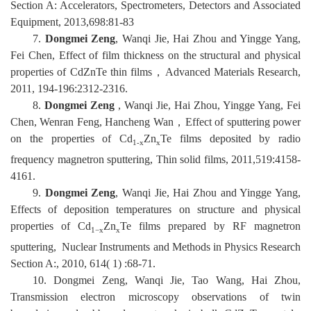
Section A: Accelerators, Spectrometers, Detectors and Associated
Equipment,
2013,698:81-83
7
.
Dongmei Zeng
, Wanqi Jie, Hai Zhou and Yingge Yang,
Fei Chen, Effect of film thickness on t
he structural and physical
properties of CdZnTe thin films
，
Advanced Materials Research,
2011
,
194-196
:
2312-2316
.
8
.
Dongmei Zeng
, Wanqi Jie, Hai Zhou, Yingge Yang, Fei
Chen, Wenran Feng, Hancheng Wan
，
Effect of sputtering power
on the properties of Cd
Zn
Te films deposited by radio
1-x
x
frequency magnetron sputtering, Thin solid films,
2011
,
519
:
4158-
4161
.
9
.
Dongmei Zeng
, Wanqi Jie, Hai Zhou and Yingge Yang,
Effects of deposition temperatures on structure and physical
properties of Cd
Zn
Te films prepared by
RF magnetron
1−x
x
sputtering,
Nuclear Instruments and Methods in Physics Research
Section A:, 2010, 614( 1) :68-71.
10
.
Dongmei Zeng, Wanqi Jie, Tao Wang, Hai Zhou,
Transmission electron microscopy observations of twin