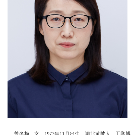
校
概
况
院
部
设
置
招
生
就
业
曾冬梅
，女，
1977
年
11
月出生，
湖北黄陂
人，工学博