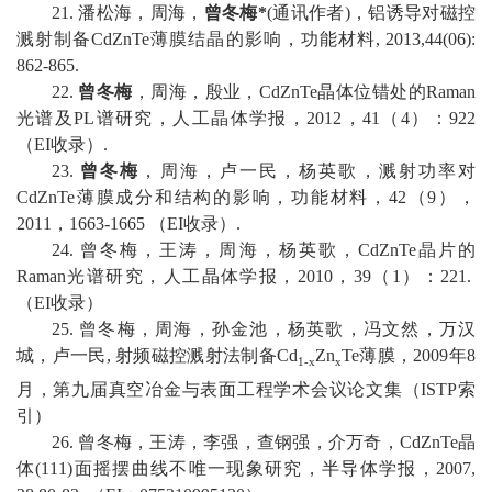
21
.
潘松海，周海，
曾冬梅
*
(
通讯作者
)
，铝诱导对磁控
溅射制备
CdZnTe
薄膜结晶的影响，功能材料
, 2013
,
44(06)
:
862-865
.
2
2
.
曾冬梅
，周海，殷业，
CdZnTe
晶体位错处的
Raman
光谱及
PL
谱研究，人工晶体学报，
2012
，
41
（
4
）：
922
（
EI
收录）
.
2
3
.
曾冬梅
，周海，卢一民，杨英歌，溅射功率对
CdZnTe
薄膜成分和结构的影响，功能材料，
42
（
9
），
2011
，
1663-1665
（
EI
收录）
.
2
4
.
曾冬梅，王涛，周海，杨英歌，
CdZnTe
晶片的
Raman
光谱研究，人工晶体学报，
2010
，
39
（
1
）：
221.
（
EI
收录）
2
5
.
曾冬梅，周海，孙金池，杨英歌，冯文然，万汉
城，卢一民
,
射频磁控溅射法制备
Cd
Zn
Te
薄膜，
2009
年
8
1-x
x
月，第九届真空冶金与表面工程学术会议论文集（
ISTP
索
引）
2
6
.
曾冬梅，王涛，李强，查钢强，介万奇，
CdZnTe
晶
体
(111)
面摇摆曲线不唯一现象研究，半导体学报，
2007,