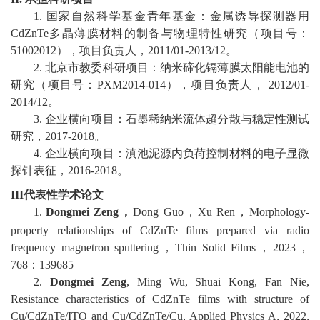
1.
国家自然科学基金青年基金
：
金属诱导探测器用
校
CdZnTe
多晶薄膜材料的制备与物理特性研究
（项目号：
51002012
），项目负责人，
2011/01-2013/12
。
园
2
.
北京市教委科研项目
：
纳米碲化镉薄膜太阳能电池的
研究
（项目号：
PXM2
014-014
）
，
项目负责人，
2012/01-
生
2014/12
。
活
3
.
企业
横向
项目：
石墨稀纳米流体超分散与稳定性测试
研究，
2017-2018
。
合
4
.
企业
横向
项目：
滇池泥源内负荷控制材料的电子显微
探针表征
，
2016-2018
。
作
III
代表性学术论文
交
1
.
Dongmei
Zeng
，
Dong Guo
，
Xu Ren
，
Morphology-
流
property relationships of CdZnTe films prepared via radio
frequency magnetron sputterin
g
，
Thin Solid Films
，
2023
，
768
：
139685
2
.
Dongmei Zeng
, Ming Wu, Shuai Kong
,
Fan Nie
,
Resistance characteristics of CdZnTe films with structure of
Cu/CdZnTe/ITO and Cu/CdZnTe/Cu
,
Applied Physics A
,
2022,