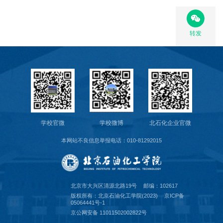
转发
学校官微
学校微博
北石化企业官微
本网站不良信息举报电话：010-81292015
北京市大兴区清源北路19号
邮编：102617
版权所有：北京石油化工学院(2023)
京ICP备
05064441号-1
京公网安备 11011502002822号