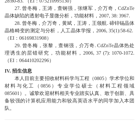
28:80-83.
（
EI
：
075210
995130
）
2
7
.
曾冬梅，王涛，查钢强，张继军，介万奇，
CdZnTe
晶体缺陷的透射电子显微分析，功能材料，
2007, 38: 3967.
2
8
.
曾冬梅，介万奇，黄斌，王涛，王领航
.
碲锌镉晶体
晶格畸变的测定与分析，人工晶体学报，
2006, 35(1):58-62.
（
EI
：
06169831908
）
2
9
.
曾冬梅，张黎，查钢强，介万奇
. CdZnTe
晶体热处
理诱生的层错研究，功能材料，
2006, 37 (7): 1070-1072.
（
EI
：
064410202296
）
IV.
招生信息
本人目前主要
招收
材料科学与工程
（
08
0
5
）
学术
学位
和
材料与化工（
0856
）专业
学位硕士
（
材料工程领域
0
85601
）
。诚挚欢迎
材料
相关
专业踏实认真、敢于创新、具
备较强的计算机应用能力和较高英语水平的同学加入本团
队。