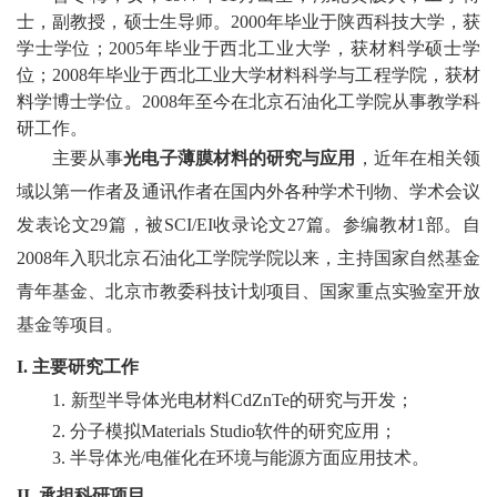
教
士，副教授，硕士生导师
。
2000年毕业于陕西科技大学，获
学士学位；
200
5
年毕业于西北工业大学，获材料学硕士学
育
位；
2008年毕业于西北工业大学材料科学与工程学院，获材
教
料学博士学位。
20
08年至今在北京石油化工学院从事教学科
研工作
。
学
主要从事
光电子
薄膜材料的研究
与应用
，近年在相关领
师
域
以第一作者及通讯作者在国内外各种学术刊物、学术会议
发表论文
2
9
篇，
被
SCI
/EI收录
论文
2
7
篇
。
参编教材1部
。
自
资
20
08
年入职北京石油化工学院学院以来，
主持国家自然基金
队
青年
基金
、
北京市教委科技计划项目
、国家
重点实验室开放
伍
基金
等项目
。
学
I.
主要研究工作
1.
新型半导体光电材料
CdZnTe
的研究与开发
；
科
2.
分子模拟
Materials Studio
软件的研究应用
；
科
3.
半导体
光
/
电催化在环境与能源方面应用技术
。
II.
承担科研项目
研