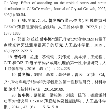
Ge Yang. Effect of annealing on the residual stress and strain
distribution in CdZnTe wafers, Journal of Crystal Growth, 2007,
305(1): 50-54.
1
6.
孔帅
,
吴敏
,
聂凡
,
曾冬梅
*
(
通讯作者
).
机械磨抛对
CdZnTe
薄膜阻变特性的影响
.
人工晶体学报
. 2022,51(11)
:
1878-1883
.
1
7
.
郭蕾
,
刘丝丝
,
曾冬
梅
*
(
通讯作者
).
水溶性
CdZnTe
量子
点荧光猝灭法测定银离子的研究
.
人工晶体学报，
2019
，
48(12):2212-2215.
1
8
.
曾冬梅
，孟捷，慕银银，刘伟光，吴本泽，庄光程，
CdTe
和
CdZnTe
电子结构及成键机理的第一性原理研究
，人
工晶体学报，
2016
，
45
（
1
）：
224-228
1
9
.
曾冬梅
，
刘皖
，
高欢
，
慕银银
，
曾云
，
孟捷
，
Cd
1-
Zn
Te
材料电子结构和光学性质的第一性原理研究
，
材料导
x
x
报
:
纳米与新材料专辑
，
2015(29):89.
20
.
曾冬梅
，慕银银，潘松海，刘皖，陈飞，铝膜
溅射
功率对铝诱导
CdZnTe
薄膜结构及性能影响，人工晶体学
报，
2014
，
43
（
6
），
1515-1518
.