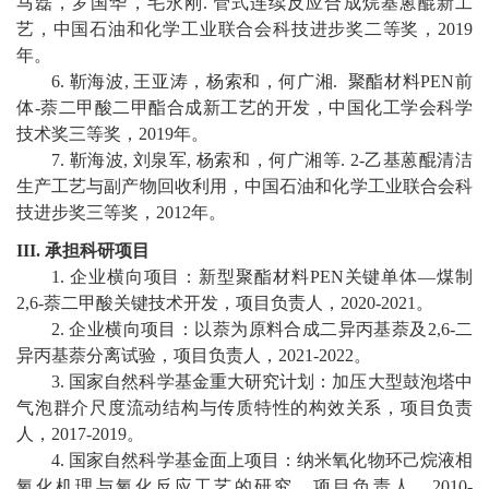
马磊，罗国华，毛永刚
.
管式连续反应合成烷基蒽醌新工
艺，中国石油和化学工业联合会科技进步奖二等奖，
2019
年
。
6
.
靳海波
,
王亚涛，杨索和，何广
湘
.
聚酯材料
PEN
前
体
-
萘二甲酸二甲酯合成新工艺的开发，中国化工学会科学
技术奖三等奖，
2019
年
。
7
.
靳海波
,
刘泉军
,
杨索和，何广湘
等
.
2-
乙基蒽醌清洁
生产工艺与副产物回收利用，中国石油和化学工业联合会科
技进步奖三等奖，
2012
年
。
III.
承担科研项目
1
.
企业横向项目：
新型聚酯材料
PEN
关键单体
—
煤制
2,6-
萘二甲酸关键技术开发
，项目负责人，
20
20
-202
1
。
2
.
企业横向项目：
以萘为原料合成二异丙基萘及
2,6-
二
异丙基萘分离试验
，项目负责人，
20
21
-202
2
。
3.
国家自然科
学基金重大研究计划：加压大型鼓泡塔中
气泡群介尺度流动结构与传质特性的构效关系，
项目负责
人，
2017-2019
。
4
.
国家自然科学基金面上项目：纳米氧化物环己烷液相
氧化机理与氧化反应工艺的研究，
项目负责人，
2010-