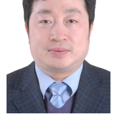
校
概
况
院
部
设
置
招
生
就
业