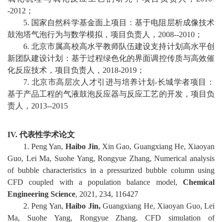
-2012
；
5
.
国家自然科学基金面上项目：基于电阻层析成像技术
鼓泡塔气泡行为与数学模拟，
项目负责人，
2008--2010
；
6
.
北京市属高校高水平教师队伍建设支持计划高水平创
新团队建设计划：基于过程绿色化的界面调控传质与高效催
化反应技术，
项目负责人，
2018-2019
；
7
.
北京市高层次
人才引进与培养计划
-
长城学者项目：
基于产品工程的气液鼓泡反应器与反应工艺的开发，
项目负
责人，
2013--2015
IV.
代表性学术论文
1
.
Peng Yan,
Haibo Jin
, Xin Gao, Guangxiang He, Xiaoyan
Guo, Lei Ma, Suohe Yang, Rongyue Zhang, Numerical analysis
of bubble characteristics in a pressurized bubble column using
CFD coup
led with a population balance model,
Chemical
Engineering Science
,
2021, 234, 116427
2. Peng Yan,
Haibo Jin,
Guangxiang He, Xiaoyan Guo, Lei
Ma, Suohe Yang, Rongyue Zhang. CFD simulation of