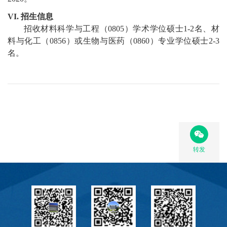
VI.
招生信息
招收材料科学与工程（
080
5
）学术学位硕士
1-
2
名
、材
料与化工（
0856
）
或生物与医药（
0
860
）
专业学位硕士
2-3
名
。
转发