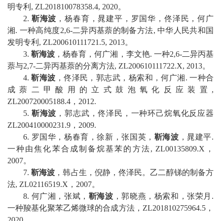
明专利
,
ZL201810078358.4
,
2020
。
2.
靳海波
，杨春育，晁建平，罗国华，佟泽民，何广
湘
.
一种高纯度
2,6-
二异丙基萘的制备方法
,
中华人民共和国
发明专利
,
ZL200610111721.5
,
2
013
。
3.
靳海波
，杨春育，何广湘，李文艳
.
一种
2,6-
二异丙基
萘与
2,7-
二异丙基萘的分离方法
,
ZL200610111722.X
,
2013
。
4
.
靳海波
，佟泽民，郭志武，杨索和，何广湘
.
一种合
成萘二甲酸用的立式鼓泡氧化反应装置
,
ZL200720005188.4
，
2
012.
5
.
靳海波
，郭志武，佟泽民，一种环己烷氧化反应器
ZL200410000231.9
，
2
009.
6
.
罗国华，
杨春育，徐新，张国英，
靳海波
，晁建平
.
一种由焦化苯合成制备烷基苯的方法
, ZL00135809.X
，
2
007
。
7
.
靳海波
，韩占生，倪静，佟泽民。乙二醇锑的制备方
法
, ZL02116519.X
，
2007
。
8
.
何广湘，
张斌，
靳海波
，郭晓燕，杨索和，张荣月
.
一种羧基化聚苯乙烯微球的合成方法，
ZL201810275964.5
，
2020
。