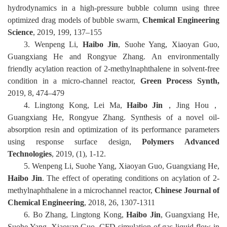
hydrodynamics in a high-pressure bubble column using three
optimiz
ed drag models of bubble swarm,
Chemical Engineering
Science
, 2019, 199, 137–155
3.
Wenpeng Li,
Haibo Jin
, Suohe Yang, Xiaoyan Guo,
Guangxiang He and Rongyue Zhang. An environmentally
friendly acylation reaction of 2-methylnaphthalene in solvent-free
condi
tion in a micro-channel reactor,
Green Process Synth,
2019, 8, 474–479
4.
Lingtong Kong, Lei Ma,
Haibo
Jin
，
Jing
Hou
，
Guangxiang
He, Rongyue Zhang. Synthesis of a novel oil-
absorption resin and optimization of its performance parameters
using response surfac
e design,
Polymers Advanced
Technologies
, 2019, (1), 1-12.
5.
Wenpeng Li, Suohe Yang, Xiaoyan Guo, Guangxiang He,
Haibo Jin
. The effect of operating conditions on acylation of 2-
methylnaphthalene in a microchannel reactor,
Chinese Journal of
Chemical Engin
eering
, 2018, 26, 1307-1311
6.
Bo Zhang, Lingtong Kong,
Haibo Jin
, Guangxiang He,
Suohe Yang, Xiaoyan Guo. CFD simulation of gas-liquid flow in