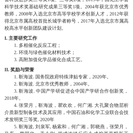
科学技术奖基础研究成果三等奖
1
项
。
2004
年获北京市优秀
校
教师，
2008
年入选北京
市高等学校
学术
创新
人才
，
2012
年获
得北京市属高校首批长城学者称号，
2017
年入选北京市属高
园
校高水平创新团队建设计划。
生
I.
主要研究工作
1.
多相催化反应工程
；
活
2.
环境与绿色催化材料技术
；
3.
高附加值化学品催化合成工艺
。
合
II.
奖励与荣誉
作
1
.
靳海波
.
国务院政府特殊津贴专家
，
2020
年
。
交
2
.
靳海波
.
北京
市优秀教师
，
200
4
年。
3.
靳海波
.
中国产学研促进会中国产学研合作创新奖，
流
2018
年
。
4
.
张荣月，靳海波，瞿欢欢，何广湘
.
大孔聚合物层析
介质新型制备技术及其应用
，
中国石油和化学工业联合会技
术发明奖三等奖
,
2020
年
5
.
靳海波
,
刘泉军
,
杨索和，何广湘，郭晓燕，张荣月，