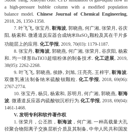
a high-pressure bubble column with a modified population
balance model
.
Chinese Journal of Chemical Engineering
,
2018, 26, 1350-1358.
7.
叶飞飞
,
张宝丹
,
靳海波
,
郭晓燕
,
何广湘
,
张荣月
,
谷庆
阳
,
杨索和
.
微通道反应器合成纳米
BaSO
颗粒及其在干片多
4
功能层上的应用
.
化工学报
, 2019, 70(03): 1179-1187.
8.
张宝丹
,
靳海波
,
郭晓燕
,
何广湘
,
张荣月
,
谷庆阳
,
杨索
和
.
均一球形
BaTiO3
超细粉体的制备技术
.
化工进展
, 2019,
38(05): 2262-2268.
9.
叶飞飞
,
郭晓燕
,
侯静
,
刘旭
,
汪亮亮
,
王梓宇
,
靳海波
.
双微乳液法制备纳米硫酸钡颗粒
.
化工学报
, 2018, 69(06):
2767-2774.
10.
张宝丹
,
杨贝
,
杨索和
,
苏明月
,
何广湘
,
郭晓燕
,
靳海
波
.
微通道反应器内硫酸钡沉积行为
.
化工学报
, 2018, 69(04):
1461-1468.
V.
发明专利和软件著作权
1.
张荣月，公丕胜，
靳海波
，何广湘
.
一种高载量大孔
径聚合物阳离子交换层析介质及其制备
,
中华人民共和国发