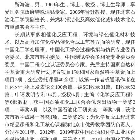
教
靳海波，男，
1969
年生，博士，教授，博士生导师
，
享
受国务院政府特殊津贴专家。
2006
年晋升教授。
现
任北京石
育
油化工学院副校长
，兼
燃料清洁化及高效催化减排技术北京
教
市重点实验室主任
。
长期
从事
多相催化反应工程、环境与绿色催化材料技
学
术、以及高附加值化学品催化合成工艺等方面的研究，现任
中国化工学会理事、
中国化
工学会过程模拟与仿真专业委员
师
会委员、
北京市科协
委员
、
中国测试学会多相流专业委员会
委员、中国工程专业认证委员会专家。先后
主持
国家自然科
资
学基金重大研究计划
培育
项目
1
项和国家自然科学基金面上
队
项目
2
项，企业委托课题
4
0
余
项；
以第一作者或通讯作者在
国内外刊物上发表论文
100
余篇，被
SCI
收录
31
篇、
EI
收录
52
伍
篇；申请发明专利
1
6
项，授权
6
项；主编《化学反应工程》
等
6
部教材，获中国石油和化工联合会优秀出版物一等奖
2
学
项
、二等奖
2
项，
以及
中国石油化工研究会二等奖
1
项；获北
科
京市教学成果一等奖
1
项
、
二等奖
2
项；为化学反应工程
北京
市精品课程和化工核心课程群北京市优秀教学团队负责人。
科
分别
在
2011
年
、
2012
年
、
2
019
年
获中国石油和化学工业联合
会科技进步奖
二等奖
1
项、
三等奖
2
项
，
2
019
年中国化工学会
研