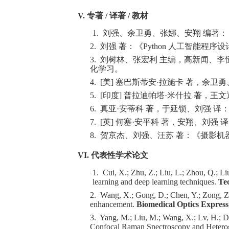
V. 专著 / 译著 / 教材
1.
刘强、余卫勇、张娜、安翔 编著：
2.
刘强 著：《Python 人工智能程序设
3.
刘树林、张宏利 主编，高新闻、李
化学习。
4.
[美] 塞巴斯蒂安·拉施卡 著，余卫
5.
[印度] 普拉迪帕塔·米什拉 著，王
6.
真亚·安蒂科 著，于延锁、刘强 译：
7.
[英] 何塞·安平科 著，安翔、刘强 译
8.
贺京杰、刘强、汪苏 著：《摄影机
VI. 代表性学术论文
1.
Cui, X.; Zhu, Z.; Liu, L.; Zhou, Q.; L
learning and deep learning techniques.
Te
2.
Wang, X.; Gong, D.; Chen, Y.; Zong, Z.
enhancement.
Biomedical Optics Express
3.
Yang, M.; Liu, M.; Wang, X.; Lv, H.; D
Confocal Raman Spectroscopy and Hetero