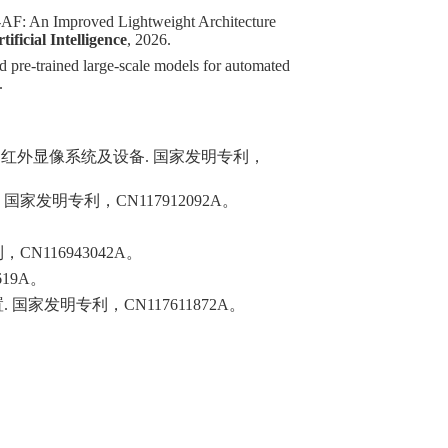
O-AF: An Improved Lightweight Architecture
ificial Intelligence
, 2026.
d pre-trained large-scale models for automated
.
红外显像系统及设备. 国家发明专利，
明专利，CN117912092A。
116943042A。
19A。
家发明专利，CN117611872A。