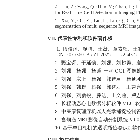
4.
Liu, Z.; Yong, Q.; Han, Y.; Chen, L.; 
for Real-Time Cell Detection in Imaging 
5.
Xia, Y.; Ou, Z.; Tan, L.; Liu, Q.; Cui,
segmentation of multi-sequence MRI images
VII. 代表性专利和软件著作权
1.
段俊滔、杨强、王薇、童素梅、王雅
CN120753601B / ZL 2025 1 1122543.5
2.
甄宝琛、于延锁、刘强、刘超勇、唐梓祯
3.
刘强、杨强、杨逍. 一种 OCT 图像处理装
4.
刘强、宗正、杨强、郭智君、杨延坤、王
5.
刘强、韩野、杨强、郭智君、王建康、杨
6.
刘强、刘新锐、滕达、王文通、卢思超.
7.
长程动态心电数据分析软件 V1.0. 软件
8.
中医康复理疗机器人光学捕捉控制管理系统 
9.
宫颈癌 MRI 影像自动分割系统 V1.0.
10. 基于单目相机的透明瓶位姿识别软件 V1
VIII. 招生信息