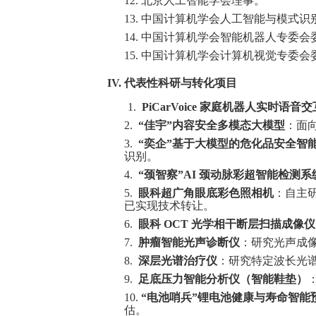
12. 北京人工智能学会理事。
13. 中国计算机学会人工智能与模式
14. 中国计算机学会智能机器人专委会
15. 中国计算机学会计算机视觉专委会
IV. 代表性科研与转化项目
1.
PiCarVoice
家庭机器人实时语音交
2.
“
佳宇”内容安全多模态大模型
：面
3.
“
奕企”基于大模型的危化品安全智
识别。
4.
“
颈智察”AI 颈动脉彩超智能检测系
5.
眼科超广角眼底彩色照相机
：自主
已实现技术转让。
6.
眼科 OCT 光学相干断层扫描成像仪
7.
肿瘤智能光声诊断仪
：研究光声成
8.
深层光谱治疗仪
：研究特定波长光
9.
足底压力智能分析仪（智能鞋垫）
10.
“
电池哨兵”锂电池健康与寿命智能
估。