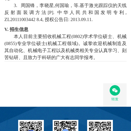
3.
周国锋，李晓星
,
何国瑜，
等
.
基于激光跟踪仪的天线
反射面装调方法
[P].
中华人民共和国发明专利
,
ZL20111003442 8.4
,
授权公告日
:
2013
.
09
.11.
V.
招生信息
本人目前主要招收机械工程
(0802)
学术学位硕士、机械
(0855)
专业学位硕士
(
机械工程领域
)
。
诚挚欢迎
机械制造及
其自动化
、
机械电子工程以及机械类相关
专业
认真学习
、
刻
苦钻研
、且
致力于科研
的
广大有志
同学
报考
。
转发