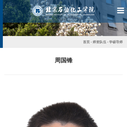
首页
-
师资队伍
-
学硕导师
周国锋
学