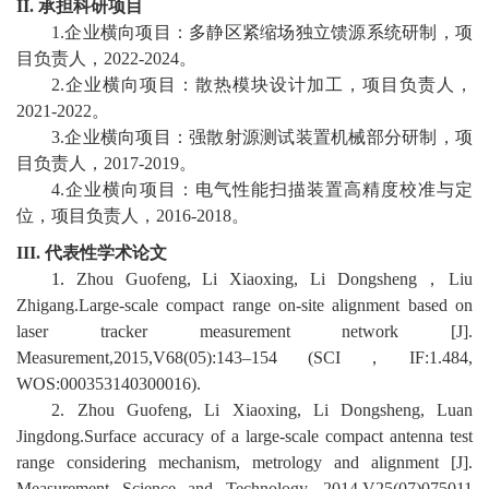
II.
承担科研项目
1.
企业横向项目：
多静区紧缩场独立馈源系统研制
，项
校
目负责人
，
20
22
-20
24
。
2.
企业横向项目：
散热模块设计加工
，项目负责人
，
园
20
21
-20
22
。
生
3.
企业横向项目：
强散射源测试装置机械部分研制
，项
目负责人
，
2017-2019
。
活
4
.
企业横向项目：
电气性能扫描装置高精度校准与定
位
，项目负责人
，
201
6
-201
8
。
合
III.
代表性学术论文
作
1.
Zhou Guofeng, Li Xiaoxing, Li Dongsheng
，
Liu
Zhigang.Large-scale compact range on-site alignment based on
交
laser tracker measurement network [J].
流
Measurement,2015,V68(05):143
–
154 (SCI
，
IF:1.484,
WOS:000353140300016).
2.
Zhou Guofeng, Li Xiaoxing, Li Dongsheng, Luan
Jingdong.Surface accuracy of a large-scale compact antenna test
range considering mechanism, metrology and alignment [J].
Measurement Science and Technology, 2014,V25(07)075011