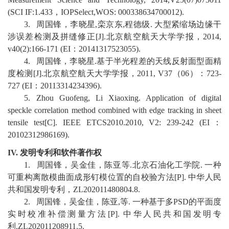
(SCI IF:1.433
，
IOPSelect,WOS: 0
00338634700012).
3
.
周国锋，
李晓星
,
栾京东
,
程德级
.
大型紧缩场边缘干
涉误差检测及拼缝修正
[J].
北京航空航天大学学报，
2014,
v40(2):166-171 (EI
：
20141317523055).
4
.
周国锋，李晓星
.
基于半光程差的天线反射面型面精
度检测
[J].
北京航空航天大学学报，
2011, V37
（
06
）：
723-
727 (EI
：
20113314234396).
5
.
Zhou Guofeng, Li Xiaoxing. Application of digital
speckle correlation method combined with edge tracking in sheet
tensile test[C]. IEEE ETCS2010.2010, V2: 239-242 (EI
：
20102312986169).
IV.
发明专利和软件著作权
1.
周国锋，吴金佳，陈亚等
.
北京石油化工学院
.
一种
可重构离散模曲面成形钉模位置的自校验方法
[P].
中华人民
共和国发明专利
，
ZL202011480804.8.
2.
周国锋，吴金佳，陈亚
,
等
.
一种基于多
PSD
的平面度
实时校准补偿测量方法
[P].
中华人民共和国发明专
利
,
ZL202011208911.5.