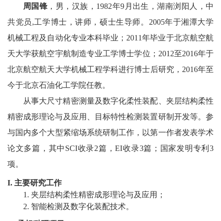
教
周国锋
，
男，汉族，
1982
年
9
月出生，湖南浏阳
人，中
共党员
,
工学博士
，
讲师
，
硕士生导师
。
2005
年于湘潭大学
育
机械工程及自动化专业本科毕业；
2011
年毕业于
北京航空航
教
天大学获航空宇航制造专业工学博士学位；
2012
至
2016
年于
学
北京航空航天大学机械工程学科进行博士后研究，
2
016
年至
师
今于北京石油化工学院任教
。
从事
大尺寸精密测量及数字化柔性装配
、
夹层结构柔性
资
精密成形理论与及应用
、
目标特性
检测
装置
研制
开发等。参
队
与
国内
多个大型紧缩场系统
研制工作，
以第一作者发表学术
伍
论文多篇，其中
SCI
收录
2
篇，
EI
收录
3
篇；国家发明专利
3
学
项。
科
I.
主要研究工作
1.
夹层结构柔性精密成形理论与及应用
；
科
2.
智能检测及
数字化
装配技术
。
研