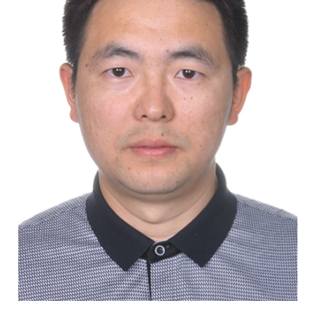
校
概
况
院
部
设
置
招
生
就
业