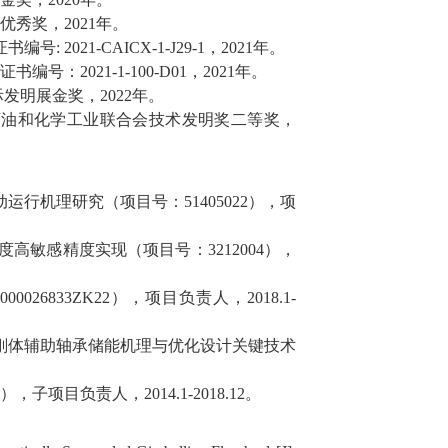
优秀奖，
2021
年
。
证书编号
: 2021-CAICX-1-J29-1
，
2021
年
。
证书编号：
2021-1-100-D01
，
2021
年
。
际发明展金奖，
2022
年。
石油和化学工业联合会技术发明奖二等奖，
动运行机理研究
（项目号：
51405022
）
，
项
度高敏感精度实现
（项目号：
3212004
）
，
7000026833ZK22
）
，
项目
负责人，
2018
.1
-
刚体辅助轴承储能机理与优化设计关键技术
）
，
子
项目
负责人，
2014.
1-2018.12
。