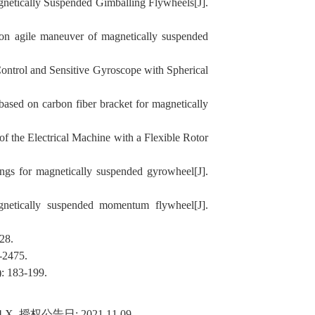
gnetically Suspended Gimballing Flywheels[J].
ion agile maneuver of magnetically suspended
ontrol and Sensitive Gyroscope with Spherical
ased on carbon fiber bracket for magnetically
 the Electrical Machine with a Flexible Rotor
ngs f
or magnetically suspended gyrowheel[J].
netically suspended momentum flywheel[J].
-28.
-2475.
):
183
-
199
.
4.X,
授权公告日
: 2021.11.09.