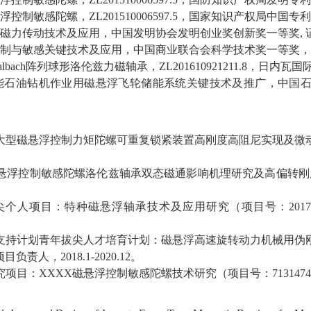
浮控制敏感陀螺，
ZL201510006597.5
，国家知识产权局中国专利
磁力传动技术及应用，中国发明协会发明创业奖创新奖一等奖
,
制与敏感关键技术及应用，中国商业联合会科学技术奖一等奖，
lbach
阵列球形洛伦兹力磁轴承，
ZL201610921211.8
，日内瓦国
能石油钻机作业用磁悬浮飞轮储能系统关键技术及推广，中国
大型磁悬浮控制力矩陀螺可重复锁紧装置高刚度高阻尼实现及微
悬浮控制敏感陀螺洛伦兹轴承双态磁通影响机理研究及高偏转刚
尖个人项目：特种磁悬浮轴承技术及应用研究
（项目号：
201
支持计划青年拔尖人才培育计划：磁悬浮高速旋转动力机械用伪
项目
负责人，
2018
.1
-2020
.12
。
究项目：
XXXX
磁悬浮控制敏感陀螺技术研究
（项目号
：
7131474