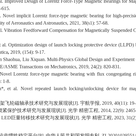
 al. Improved Design of Lorentz Force-Type Magnetic Bearings for Ma
3-615.
Novel implicit Lorentz force-type magnetic bearing for high-precis
ity of Aeronautics and Astronautics
, 2021, 38(s1): 57-68.
al. Vibration Feedforward Compensation for Magnetically Suspended C
al. Optimization design of launch locking protective device (LLPD) b
tica
,
2019, (154): 9-17.
n Shaohua, Liu Xiquan. Multi-Physics Global Design and Experiment of
E/ASME Transactions on Mechatronics
, 2019, 24(2): 820-831.
Novel Lorentz force-type magnetic bearing with flux congregating ri
: 1-8.
 et al. Novel repeated launch locking/unlocking device for mag
架飞轮磁轴承技术研究与发展现状
[J].
宇航学报
, 2019, 40(11): 19
锁紧保护技术研究与发展现状
[J].
光学 精密工程
, 2014, 22(9): 2465
LED
巨量转移技术研究与发展现状
[J].
光学 精密工程
, 20
23
,
31
(
2
伦兹惯性稳定平台
[P].
中华人民共和国发明专利
, ZL20201029551