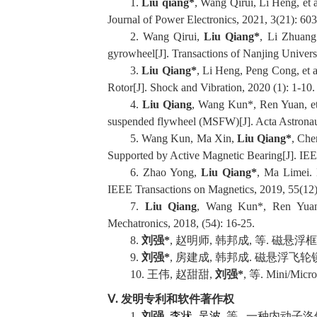
1.
Liu qiang*
, Wang Qirui, Li Heng, et
Journal of Power Electronics
, 2021, 3(21): 60
2.
Wang Qirui,
Liu Qiang*
, Li
Zhuang. 
gyrowheel[J].
Transactions of Nanjing Univers
3
.
Liu Qiang*
, Li Heng, Peng Cong, et 
Rotor[J].
Shock and Vibration
, 2020 (1): 1-10.
4
.
Liu Qiang
, Wang Kun*, Ren Yuan, et 
suspended flywheel (MSFW)[J].
Acta Astronau
5
.
Wang Kun, Ma Xin,
Liu Qiang*
, Che
Supported by Active Magnetic Bearing[J].
IEE
6
.
Zhao Yong,
Liu Qiang
*
, Ma Limei. 
IEEE Transactions on Magnetics
, 2019, 55(12)
7
.
Liu Qiang
, Wang Kun*, Ren Yuan*,
Mechatronics
, 2018, (54): 16-25.
8
.
刘强
*
,
赵明师
,
韩邦成
,
等
.
磁悬浮框
9
.
刘强
*
,
房建成
,
韩邦成
.
磁悬浮飞轮
10
.
王伟
,
赵甜甜
,
刘强
*
,
等
.
Mini
/
Micro
Ⅴ
.
发明专利和软件著作权
1.
刘强
,
李状
,
吴波
,
等
.
一种内动子洛