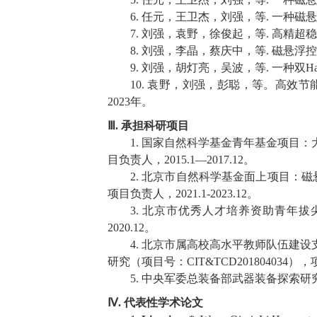
6.
任元，王卫杰，
刘强
，等
.
一种磁悬
7.
刘强
，袁野，徐俊起，等
.
高精超稳
8.
刘强
，李晶，蔡庆中，等
.
磁悬浮控
9.
刘强
，胡灯亮，吴波，等
.
一种双
Ha
10.
袁野，
刘强
，
彭聪，等。高效节
2023
年。
Ⅲ
.
承担
科研项目
1.
国家自然科学基金青年基金项目：
目
负责人
，
2015
.1
—
2017
.12
。
2.
北京市自然科学基金面上项目：磁
项目
负责人，
2021
.1
-2023
.12
。
3.
北京市优秀人才培养资助青年拔
2020
.12
。
4.
北京市属高校高水平教师队伍建设
研究
（项目号：
CIT
&
TCD
201804034
）
，
5.
中央军委
总装备部武器装备探索研
Ⅳ
.
代表性学术论文