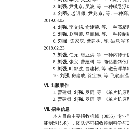
2.
刘强
,
尹兆京
,
吴波
,
等
.
一种磁悬浮
3.
刘强
,
赵明师
,
尹兆京
,
等
.
一种高
2019.08.02.
4.
刘强
,
李文娟
,
俞建荣
,
等
.
一种高精
5.
刘强
,
赵明师
,
马丽梅
,
等
.
一种控制
6.
刘强
,
陈家庆
,
曹建树
,
等
.
磁悬浮
2018.02.23.
7.
刘强
,
任元
,
樊亚洪
,
等
.
一种内转子
8.
刘强
,
张义
,
曹建树
,
等
.
随钻测斜仪
9.
刘强
,
叶郭波
,
曹建树
,
等
.
磁悬浮单
10.
刘强
,
房建成
,
徐宝东
,
等
.
飞轮低温
Ⅵ
. 出版著作
1.
曹建树
,
刘强
,
罗雨
,
等
.
《单片机原
2.
曹建树
,
刘强
,
罗雨
,
等
.
《单片机原
Ⅶ
. 招生信息
本人目前主要招收机械（
0855
）专业
能制造技术）
，团队还可招收控制科学与