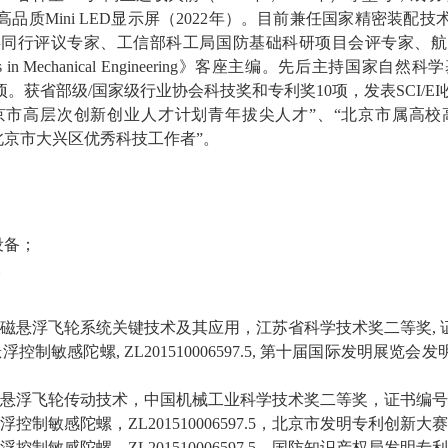
高品质
Mini LED
显示屏（
2022
年）。
目前兼任
国家精密装配技
委同行评议专家、工信部科工局国防基础科研项目会评专家、航
 in Mechanical Engineering
》客座主编。先后主持国家自然科学
项
。获
省部级
/
国家级行业协会科技奖和专利奖
10
项，
发表
SCI/EI
京市高层次创新创业人才计划青年拔尖人才
”
、
“
北京市属高校
北京市大兴区
优秀
科技工作者
”
。
设备
；
。
磁悬浮飞轮系统关键技术及其应用，江苏省科学技术奖二等奖
,
悬浮控制敏感陀螺
, ZL201510006597.5,
第十届国际发明展览会
发
悬浮飞轮传动技术，中国机械工业科学技术奖二等奖，证书编号
浮控制敏感陀螺，
ZL201510006597.5
，北京市发明专利创新大赛
浮控制敏感陀螺，
ZL201510006597.5
，国防知识产权局发明专利