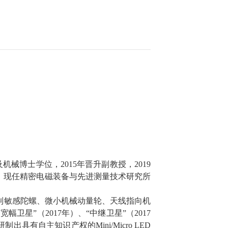
及机械博士学位
，
2015
年晋升副教授，
2019
。现任精密电磁装备与先进测量技术研究所
制敏感陀螺
、
微小机械动量轮、天线指向机
“
宽幅卫星
”
（
2017
年）、
“
中继卫星
”
（
2017
研制出具有自主知识产权的
Mini/Micro LED