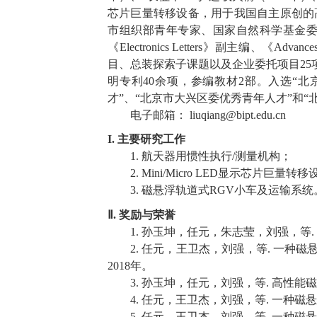
芯片巨量转移设备，用于我国自主原创的
市组织部青年专家、国家自然科学基金
《
Electronics Letters
》副主编、《
Advances
目、总装探索子课题
以及
企业委托项目
2
5
明专利
40
余
项
，
参编
教材
2
部。
入选
“
北
才
”
、
“
北京市大兴区委优秀青年人才
”
和
“
电子邮箱：
liuqiang@bipt.edu.cn
I.
主要研究工作
1.
航天器用惯性执行/测量机构
；
2.
Mini/Micro LED显示芯片巨量转移
3.
磁悬浮轨道式RGV小车及运输系统
Ⅱ
. 奖励与荣誉
1.
孙玉坤，任元，朱志莹，
刘强
，等
.
2.
任元，王卫杰，
刘强
，等
.
一种磁
2018
年
。
3.
孙玉坤，任元，
刘强
，等
.
高性能磁
4.
任元，王卫杰，
刘强
，等
.
一种磁悬
5.
任元，王卫杰，
刘强
，等
.
一种磁悬