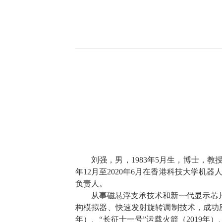
刘强，男，
1983
年
5
月
生，博士，教
年
12
月至
2020
年
6
月在香港科技大学机器
负责人。
从事磁悬浮支承技术
和新一代显示芯
构模拟器、快速发射旋转调制技术，成功
年）、
“
长征十一号
”
运载火箭（
2019
年）