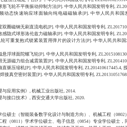
球形飞轮不平衡振动抑制方法
[P].
中华人民共和国发明专利
, ZL2
频动态快速响应球面轴向纯电磁磁轴承
[P].
中华人民共和国
度双圈磁钢无刷直流电机
[P].
中华人民共和国发明专利
, ZL201710
敏感隐式球形洛伦兹力磁轴承
[P].
中华人民共和国发明专利
, ZL2
飞轮可重复抱式锁紧装置用弹片的设计方法
[P].
中华人民共和国
磁悬浮球面陀螺飞轮
[P].
中华人民共和国发明专利
, ZL2015108130
用无源磁力组合减震装置
[P].
中华人民共和国发明专利
, ZL20141
轴直驱压缩机
[P].
中华人民共和国发明专利
, ZL201410617445.4,
焊接真空密封装置
[P].
中华人民共和国发明专利
, ZL20131051768
理与应用实例》
,
机械工业出版社
, 2014.
理与接口技术》
,
西安交通大学出版社
, 2020.
学位硕士（
智能装备数字化设计与制造
方向）、机械工程（
0802
工程（
0811
）学术学位硕士
、
电子信息（
0854
）专业学位硕士
，