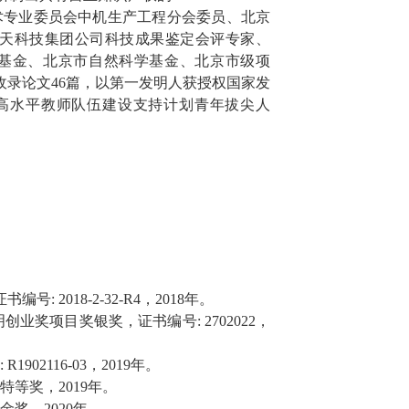
术专业委员会中机生产工程分会委员、北京
天科技集团公司科技成果鉴定会评专家、
基金
、
北京市自然科学基金、北京市级项
收录论文
46
篇
，
以第一发明人
获授权国家发
高水平教师队伍建设支持计划青年拔尖人
证书编号
: 2018-2-32-R4
，
2018
年
。
明创业奖项目奖银奖，证书编号
: 2702022
，
: R1902116-03
，
2019
年
。
特等奖，
2019
年
。
金奖，
2020
年
。