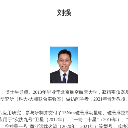
刘强
授，博士生导师。
2013
年毕业于北京航空航天大学，获精密仪器
人研究所（科大
-
大疆联合实验室）做访问学者
，
202
1
年晋升教授
片应用
研究
，
参与研制并交付了
15Nms
磁悬浮动量轮、
磁悬浮控
应用于
“
实践九号
”
卫星（
2012
年）、
“
一箭二十星
”
（
2016
年）、
、
“
谷神星一号
”
商业运载火箭（
2020
年
，
2021
年
）等型号
，
成功