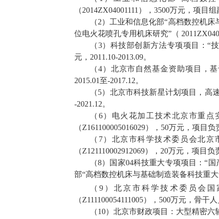
（
2014ZX04001111
），
3500
万元，项目组
（
2
）工业和信息化部
“
高档数控机床
位电火花喷孔专用机床研究
”
（
2011ZX040
（
3
）科技部创新方法专项项目：
“
技
元，
2011.10-2013.09
。
（
4
）北京市自然基金资助项目，基
2015.01
至
-2017.12
。
（
5
）北京市科技新星计划项目，高
-2021.12
。
（
6
）电火花加工技术北京市重点
（
Z161100005016029
），
50
万元，项目负
（
7
）北京市科学技术委员会北京
（
Z121110002912069
），
20
万元，项目负
（
8
）国家
04
科技重大专项项目：
“
国
部
“
高档数控机床与基础制造装备科技重大
（
9
）北京市科学技术委员会国
（
Z111100054111005
），
500
万元，骨干人
（
10
）北京市财政项目：大型精密六