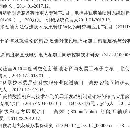
副组长，
2014.01-2017.12
。
与基础制造装备科技重大专项
”
项目：电控共轨柴油喷射系统制
01-061
），
1200
万元，机械系统负责人
2011.01-2013.12
。
术创新方法促进技术成果转移转化的研究与应用
”
项目（
2011I
于多体系统理论的精密微细倒锥孔电火花加工精度建模与分
速高精度双直线电机电火花加工同步控制技术研究（
ZL18110000
实验室
2016
年度科技创新基地培育与发展工程子专项，北京
责人，
2016.12-2018.01
，。
市科学技术委员会科技服务业促进项目，高效智能五轴联动
责人，
2012.01-2013.03
。
产高档数控机床与技术在飞航导弹发动机制造领域的综合应用验
专项
”
项目（
2015ZX04002201
），
16092.84
万元，参与
人，
2015.
3
家级和地方匹配项目：高效（
800mm
/min
）智能五轴联
员，
2011.08-2012.12
。
轴联动电火花成形装备研究（
PXM2015_178102_000005
），
281.2