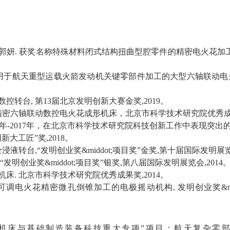
郭妍
.
获奖名称特殊材料闭式结构扭曲型腔零件的精密电火花加
用于航天重型运载火箭发动机关键零部件加工的大型六轴联动电
数控转台
,
第
13
届北京发明创新大赛金奖
,2019
。
精密六轴联动数控电火花成形机床，北京市科学技术研究院优秀
年
-2017
年，在北京市科学技术研究院科技创新工作中表现突出
创新大工匠
”
奖
,2018
。
全浸液转台
,“
发明创业奖
&middot;
项目奖
”
金奖
,
第十届国际发明展
“
发明创业奖
&middot;
项目奖
”
银奖
,
第八届国际发明展览会
,2014
机床
.
北京市科学技术研究院优秀成果奖
,2014
。
可调电火花精密微孔倒锥加工的电极摇动机构
,
发明创业奖
&m
机床与基础制造装备科技重大专项
”
项目：航天复杂零部