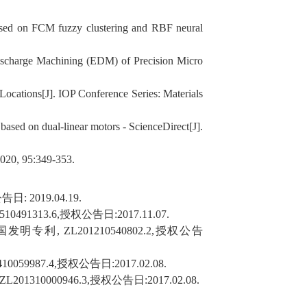
based on FCM fuzzy clustering and RBF neural
Discharge Machining (EDM) of Precision Micro
ocations[J]. IOP Conference Series: Materials
based on dual-linear motors - ScienceDirect[J].
2020, 95:349-353.
公告日
: 2019.04.19.
510491313.6,
授权公告日
:2017.11.07.
国发明专利
, ZL201210540802.2,
授权公告
410059987.4,
授权公告日
:2017.02.08.
 ZL201310000946.3,
授权公告日
:2017.02.08.