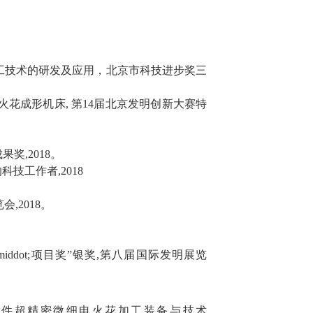
工技术的研发及应用，北京市科技进步奖三
火花成形机床
,
第
14
届北京发明创新大赛特
成果奖
,2018
。
的科技工作者
,2018
览会
,2018
。
。
iddot;
项目奖
”
银奖
,
第八届国际发明展览
件超精密微细电火花加工装备与技术