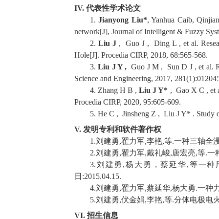
IV.
代表性学术论文
1.
Jianyong Liu*
, Yanhua Caib, Qinjia
network[J], Journal of Intelligent & Fuzzy Sy
2.
Liu J
, Guo J , Ding L , et al. Rese
Hole[J]. Procedia CIRP, 2018, 68:565-568.
3.
Liu J Y ,
Guo J M , Sun D J , et al. R
Science and Engineering, 2017, 281(1):01204
4. Zhang H B ,
Liu J Y*
, Gao X C , et a
Procedia CIRP, 2020, 95:605-609.
5. He C , Jinsheng Z , Liu J Y* . Study
V.
发明专利和软件著作权
1.
刘建勇
,
翟力军
,
李艳
,
等
.
一种三轴全
2.
刘建勇
,
翟力军
,
戴礼峻
,
唐宏亮
,
等
.
一
3.
刘建勇
,
杨大勇，蔡延华
,
等一种
日
:2015.04.15.
4.
刘建勇
,
翟力军
,
蔡延华
,
杨大勇
.
一种
5.
刘建勇
,
伏金娟
,
李艳
,
等
.
分体电极电
VI.
招生信息