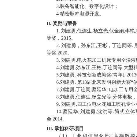
3.
装备智能化、数字化设计；
4.
精密脉冲电源开发。
II.
奖励与荣誉
1.
刘建勇
,
任连生
,
杨立光
,
伏金娟
,
李艳
,
等奖，
2015
。
2.
刘建勇，孙东江
,
王彬，丁连同等
.
等奖
,2020
。
3.
刘建勇
.
电火花加工机床专用全浸液
4.
刘建勇
,
孙东江
,
王彬
,
丁连同等
.
大型
5.
刘建勇
.
科技创新成就奖
(
青年
), 2013
6.
刘建勇
.
第
13
届北京发明创新大赛
“
7.
刘建勇
,
丁连同
,
蔡延华
.
电加工专用
8.
刘建勇
,
任连生
,
杨立光等
.
分体电极，
9.
刘建勇
.
四工位电火花加工喷孔专业
10.
蔡延华
,
刘建勇
,
沈洪等
.
简式立体
会
,2014
。
III.
承担科研项目
（
1
）工业和信息化部
“
高档数控