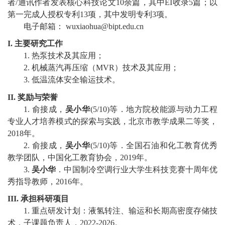
者
/
通讯作者发表核心科技论文
10
余篇，其中
EI
收录
5
篇；以
教
第一完成人授权专利
13
项，其中发明专利
3
项。
育
电子邮箱：
wuxiaohua@bipt.edu.cn
教
I.
主要研究工作
1.
热泵技术及其应用
；
学
2.
机械蒸汽再压缩
（
MVR
）
技术及其应用
；
3.
低温流体
安全输运技术
。
师
II.
奖励与荣誉
资
1.
俞
接成
，
吴小华
(5/10)
等
．
地方院校能源与动力工程
专业人才培养模式的探索与实践，北京市教学成果二等奖，
队
2018
年。
伍
2.
俞
接成，
吴小华
(5/10)
等
．
全国石油和化工教育优秀
教学团队，中国化工教育协会，
2019
年。
学
3
.
吴小华
．
中国制冷空调行业大学生科技竞赛十周年优
秀指导教师
，
2016年
。
科
III.
承担科研项目
科
1
.
重点研发计划
：
液氢转注、输运和长期高密度存储技
术
，子课题负责人，
20
22
-20
2
6
。
研