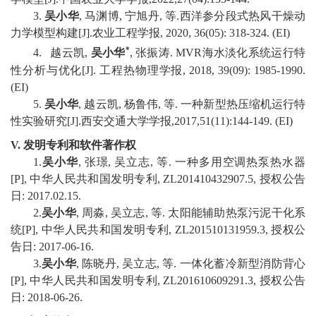
3
.
吴小华
,
马渊博
,
宁旭丹
,
等
.
西洋参分段式热风干燥动
力学模型构建
[J].
农业工程学报
,
2020,
36(05):
318-324.
(
EI
)
*
4
.
越云凯
,
吴小华
,
张振涛
. MVR
海水淡化系统运行特
性分析与优化
[J].
工程热物理学报
, 2018, 39(09): 1985-1990
.
(
EI
)
5.
吴小华
,
越云
凯
,
杨鲁伟
,
等
.
一种新型热压缩机运行特
性实验研究
[J].
西安交通大学学报
,2017,51(11):144-149.
(
EI
)
V.
发明专利和软件著作权
1
.
吴小华
,
张璟
,
吴立志
,
等
.
一种多用空调热泵热水器
[
P],
中华人民共和国发明专利
, ZL201410432907.5
,
授权公告
日
:
2017
.
02
.
15.
2
.
吴小华
,
周淼
,
吴立志
,
等
.
太阳能辅助热泵污泥干化系
统
[
P],
中华人民共和国
发明专利
, ZL201510131959.3
,
授权公
告日
:
2017-06-16.
3
.
吴小华
,
陈晓丹
,
吴立志
,
等
.
一体化蓄冷新型消防背心
[
P],
中华人民共和国
发明专利
, ZL201610609291.3
,
授权公告
日
:
2018-06-26.