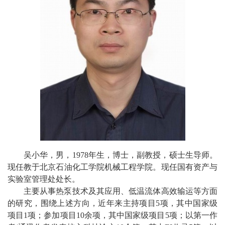
校
概
况
院
部
设
置
招
吴小华，男，
1978
年生，博士，副教授，硕士生导师。
生
现
任教于北京石油化工学院机械工程学院。现任国有资产与
实验室管理处处长。
就
主要从事
热泵技术及其应用、低温
流体
高效输运等
方面
的研究，围绕
上述方向，
近年来主持项目
5
项，
其中
国家级
业
项目
1
项；
参加项目
10
余项，其中国家级项目
5
项；以第一作