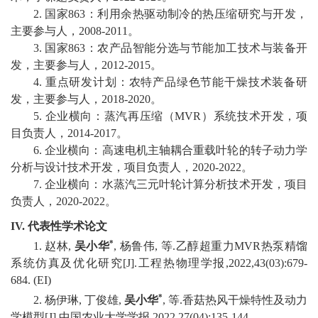
2
.
国家
863
：
利用余热驱动制冷的热压缩研究与开发，
校
主要参与
人
，
2008-2
011
。
3
.
国家
863
：农产品智能分选与节能加工技术与装备开
园
发，
主要参与
人
，
2012-2015
。
4
.
重点研发计划：农特产
品绿色
节能干燥技术装备研
生
发，
主要参与
人
，
2018-2020
。
活
5
.
企业横向：蒸汽再压缩（
MVR
）系统技术开发，
项
目负责人，
2014-2017
。
合
6
.
企业横向：
高速电机主轴耦合重载叶轮的转子动力学
分析与设计技术开发
，
项目负责人，
20
20
-20
22
。
作
7
.
企业横向：
水蒸汽三元叶轮计算分析技术开发
，
项目
交
负责人，
20
20
-20
22
。
IV.
代表性学术论文
流
*
1.
赵林
,
吴小华
,
杨鲁伟
,
等
.
乙醇超重力
MVR
热泵精馏
系统仿真及优化研究
[J].
工程热物理学报
,2022,43(03):679-
684.
(
EI
)
*
2.
杨伊琳
,
丁俊雄
,
吴小华
,
等
.
香菇热风干燥特性及动力
学模型
[J].
中国农业大学学报
,2022,27(04):135-144.