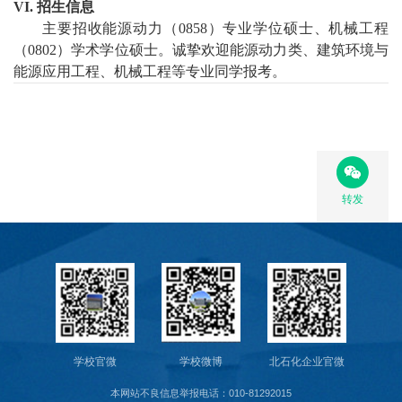
VI.
招生信息
主要招收能源动力（
0858
）专业学位硕士、机械工程
（
0802
）学术学位硕士。诚挚欢迎
能源动力
类、
建筑环境与
能源应用工程
、
机械工程等专业
同学报考
。
转发
学校官微
学校微博
北石化企业官微
本网站不良信息举报电话：010-81292015