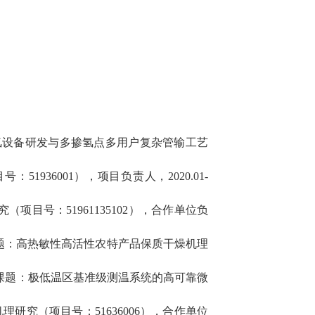
氢设备研发与多掺氢点多用户复杂管输工艺
目号：
51936001
），项目负责人，
2020.01-
究（项目号：
51961135102
），合作单位负
课题：高热敏性高活性农特产品保质干燥机理
课题：极低温区基准级测温系统的高可靠微
机理研究（项目号：
51636006
），合作单位