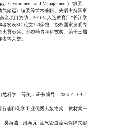
gy, Environment, and Management
》编委、
油气储运》编委等学术兼职。先后主持国家
基金项目资助，
2016
年入选教育部“长江学
作者发表
SCI
论文
150
余篇，授权国家发明专
突出贡献奖、孙越崎青年科技奖、第十三届
作者等荣誉。
自然科学二等奖，证书编号：
2004-Z-109-2-
国石油和化学工业优秀出版物奖
—
教材奖一
，吴海浩，姚海元
.
油气管道流动保障关键