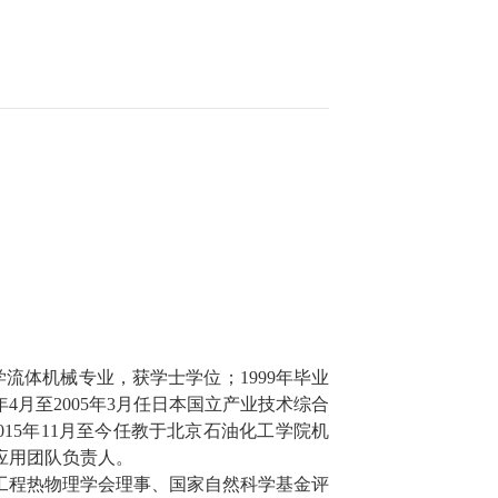
学流体机械专业，获学士学位；
1999
年毕业
年
4
月至
2005
年
3
月任日本国立产业技术综合
015
年
11
月至今任教于北京石油化工学院机
应用团队负责人。
工程热物理学会理事、国家自然科学基金评