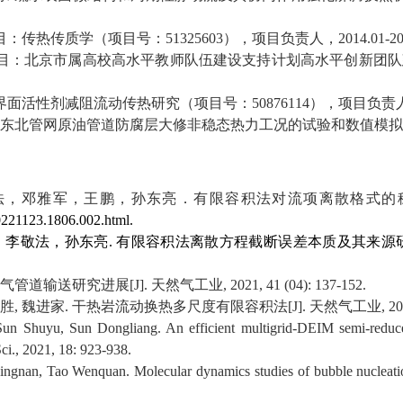
目：传热传质学（项目号：
51325603
），项目负责人，
2014.01-2
目：北京市属高校高水平教师队伍建设支持计划高水平创新团队
界面活性剂减阻流动传热研究（项目号：
50876114
），项目负责
东北管网原油管道防腐层大修非稳态热力工况的试验和数值模拟
法，邓雅军，王鹏，孙东亮．有限容积法对流项离散格式的
.20221123.1806.002.html.
，李敬法，孙东亮
.
有限容积法离散方程截断误差本质及其来源
气管道输送研究进展
[J].
天然气工业
, 2021, 41 (04): 137-152.
胜
,
魏进家
.
干热岩流动换热多尺度有限容积法
[J].
天然气工业
, 2
n Shuyu, Sun Dongliang. An efficient multigrid-DEIM semi-reduced
Sci., 2021, 18: 923-938.
ngnan, Tao Wenquan. Molecular dynamics studies of bubble nucleation