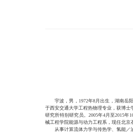
宇波，男，
1972
年
8
月出生，湖南岳
于西安交通大学工程热物理专业，获博士
研究所特别研究员。
2005
年
4
月至
2015
年
1
械工程学院能源与动力工程系，现任北京
从事计算流体力学与传热学、氢能／