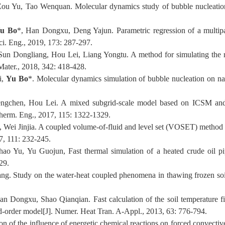
Zou Yu, Tao Wenquan. Molecular dynamics study of bubble nucleation 
u Bo
*, Han Dongxu, Deng Yajun. Parametric regression of a multipa
Sci. Eng., 2019, 173: 287-297.
Sun Dongliang, Hou Lei, Liang Yongtu. A method for simulating the re
 Mater., 2018, 342: 418-428.
i,
Yu Bo
*. Molecular dynamics simulation of bubble nucleation on nan
ngchen, Hou Lei. A mixed subgrid-scale model based on ICSM and
 Therm. Eng., 2017, 115: 1322-1329.
, Wei Jinjia. A coupled volume-of-fluid and level set (VOSET) method
17, 111: 232-245.
hao Yu, Yu Guojun, Fast thermal simulation of a heated crude oil 
29.
g. Study on the water-heat coupled phenomena in thawing frozen soil 
 Dongxu, Shao Qianqian. Fast calculation of the soil temperature fie
d-order model[J]. Numer. Heat Tran. A-Appl., 2013, 63: 776-794.
ion of the influence of energetic chemical reactions on forced convective