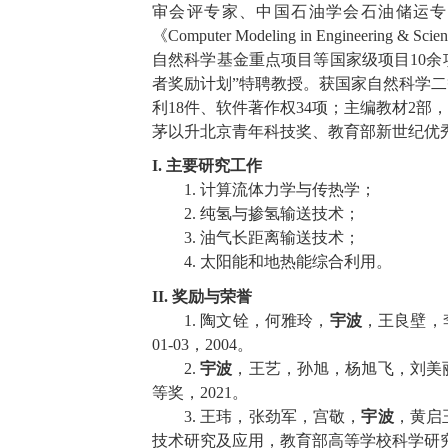
审会评专家、中国石油学会石油储运专
《
Computer Modeling in Engineering & Scie
自然科学基金重点项目等国家级项目
10
余
者奖励计划”特聘教授。获国家自然科学二
利
18
件、软件著作权
34
项；主编教材
2
部，
茅以升北京青年科技奖、教育部新世纪优
I.
主要研究工作
1.
计算流体力学与传热学；
2.
纯氢与掺氢输送技术；
3.
油气长距离输送技术；
4.
太阳能和地热能综合利用。
II.
奖励与荣誉
1.
陶文铨，何雅玲，
宇波
，王良壁，
01-03
，
2004
。
2.
宇波
，王艺，孙旭，杨旭飞，刘美
等奖，
2021
。
3.
王玮，张劲军，宫敬，
宇波
，黄启
技术研究及应用，教育部高等学校科学研