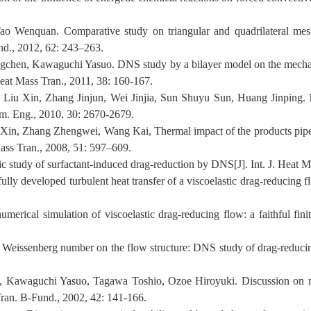
o Wenquan. Comparative study on triangular and quadrilateral mesh
nd., 2012, 62: 243–263.
ngchen, Kawaguchi Yasuo. DNS study by a bilayer model on the mechani
eat Mass Tran., 2011, 38: 160-167.
Liu Xin, Zhang Jinjun, Wei Jinjia, Sun Shuyu Sun, Huang Jinping. Nu
rm. Eng., 2010, 30: 2670-2679.
Xin, Zhang Zhengwei, Wang Kai, Thermal impact of the products pipelin
 Mass Tran., 2008, 51: 597–609.
 study of surfactant-induced drag-reduction by DNS[J]. Int. J. Heat M
ly developed turbulent heat transfer of a viscoelastic drag-reducing fl
merical simulation of viscoelastic drag-reducing flow: a faithful fin
Weissenberg number on the flow structure: DNS study of drag-reducing f
a, Kawaguchi Yasuo, Tagawa Toshio, Ozoe Hiroyuki. Discussion on m
Tran. B-Fund., 2002, 42: 141-166.