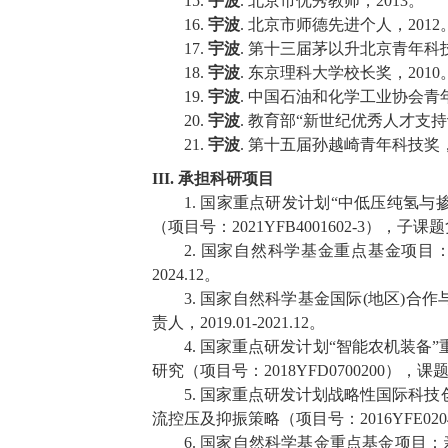
15.
宇波
.
北京市优秀教师，
2013
。
16.
宇波
.
北京市师德先进个人，
2012
17.
宇波
.
第十三届茅以升北京青年科
18.
宇波
.
东京理科大学校长奖，
2010
19.
宇波
.
中国石油和化学工业协会青
20.
宇波
.
教育部“新世纪优秀人才支持
21.
宇波
.
第十五届孙越崎青年科技奖
III.
承担科研项目
1.
国家重点研发计划“中低压纯氢与
（项目号：
2021YFB4001602-3
），子课题
2.
国家自然科学基金重点基金项目
2024.12
。
3.
国家自然科学基金国际
(
地区
)
合作
责人，
2019.01-2021.12
。
4.
国家重点研发计划“智能农机装备
研究（项目号：
2018YFD0700200
），课
5.
国家重点研发计划战略性国际科技
流控压及抑振策略（项目号：
2016YFE020
6.
国家自然科学基金重点基金项目：