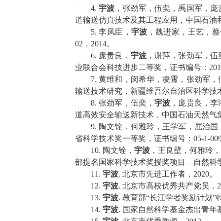
4.
宇波
，张劲军，伍奕，禹国军，庞
道输送仿真技术及其工程应用，中国石油
5.
李凤臣，
宇波
，魏进家，王艺，蔡
02
，
2014
。
6.
庞贵良，
宇波
，谢萍，张劲军，伍
业联合会科技进步二等奖，证书编号：
201
7.
黄维和，闵希华，凌霄，张劲军，
输送技术研究，新疆维吾尔自治区科学技
8.
张劲军，伍奕，
宇波
，庞贵良，李
道高效安全输送新技术，中国石油天然气
9.
陶文铨，何雅玲，王学军，屈治国
省科学技术奖一等奖，证书编号：
05-1-00
10.
陶文铨，
宇波
，王良壁，何雅玲，
部提名国家科学技术奖授奖项目—自然科
11.
宇波
.
北京市先进工作者，
2020
。
12.
宇波
.
北京市高校优秀共产党员，
2
13.
宇波
.
教育部“长江学者奖励计划”
14.
宇波
.
国家自然科学基金杰出青年