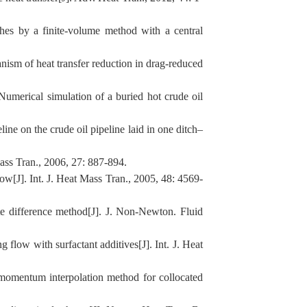
es by a finite-volume method with a central
sm of heat transfer reduction in drag-reduced
merical simulation of a buried hot crude oil
e on the crude oil pipeline laid in one ditch–
ass Tran., 2006, 27: 887-894.
ow[J]. Int. J. Heat Mass Tran., 2005, 48: 4569-
ite difference method[J]. J. Non-Newton. Fluid
low with surfactant additives[J]. Int. J. Heat
omentum interpolation method for collocated