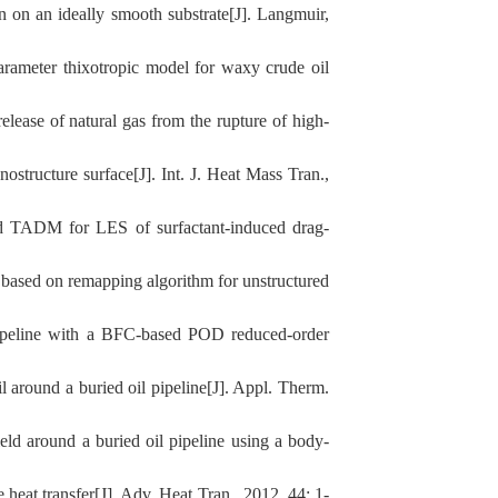
on an ideally smooth substrate[J]. Langmuir,
rameter thixotropic model for waxy crude oil
lease of natural gas from the rupture of high-
ostructure surface[J]. Int. J. Heat Mass Tran.,
 TADM for LES of surfactant-induced drag-
 based on remapping algorithm for unstructured
pipeline with a BFC-based POD reduced-order
around a buried oil pipeline[J]. Appl. Therm.
ld around a buried oil pipeline using a body-
 heat transfer[J]. Adv. Heat Tran., 2012, 44: 1-