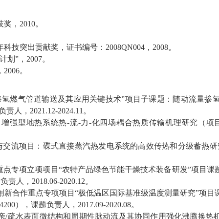
。
技奖，
2010
。
。
年科技突出贡献奖，证书编号：
2008QN004
，
2008
。
计划”，
2007
。
，
2006
。
掺氢燃气管道输送及其应用关键技术”项目子课题：随动流量掺
负责人，
2021.12-2024.11
。
：增强型地热系统热
-
流
-
力
-
化四场耦合热质传输机理研究（项
与交流项目：碟式直接蒸汽热发电系统的高效传热和分级蓄热研
”重点专项立项项目“农特产品绿色节能干燥技术装备研发”项目
题负责人，
2018.06-2020.12
。
创新合作重点专项项目“极低温区国际基准级温度测量研究”项目
4200
），课题负责人，
2017.09-2020.08
。
亲
/
疏水表面微结构和周期性脉动流及其协同作用强化沸腾换热