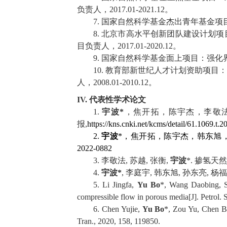
负责人，
2017.01-2021.12
。
7.
国家自然科学基金杰出青年基金项
8.
北京市高水平创新团队建设计划项
目负责人，
2017.01-2020.12
。
9.
国家自然科学基金面上项目：强化
10.
教育部新世纪人才计划资助项目：
人，
2008.01-2010.12
。
IV.
代表性学术论文
1.
宇波
*
，焦开拓，陈宇杰，李敬
报
,
https://kns.cnki.net/kcms/detail/61.1069.t
2.
宇波
*
，焦开拓，陈宇杰，韩东旭
2022-0882
3.
李敬法
,
苏越
,
张衡
,
宇波
*.
掺氢天然
4.
宇波
*
,
李庭宇
,
韩东旭
,
孙东亮
,
杨福
5. Li Jingfa,
Yu Bo
*, Wang Daobing, Su
compressible flow in porous media[J]. Petrol. 
6. Chen Yujie,
Yu Bo
*, Zou Yu, Chen Bi
Tran., 2020, 158, 119850.