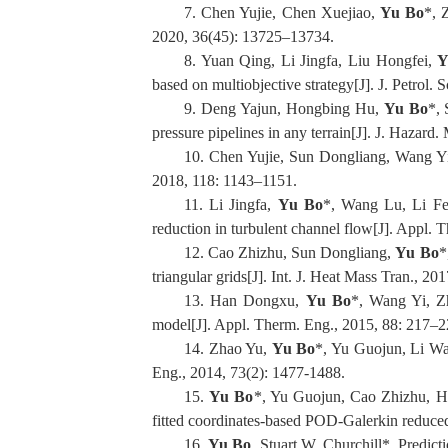
7. Chen Yujie, Chen Xuejiao,
Yu Bo
*, 
2020, 36(45): 13725–13734.
8. Yuan Qing, Li Jingfa, Liu Hongfei,
Y
based on multiobjective strategy[J]. J. Petrol. 
9. Deng Yajun, Hongbing Hu,
Yu Bo
*, 
pressure pipelines in any terrain[J]. J. Hazard.
10. Chen Yujie, Sun Dongliang, Wang Y
2018, 118: 1143–1151.
11. Li Jingfa,
Yu Bo
*, Wang Lu, Li Fe
reduction in turbulent channel flow[J]. Appl.
12. Cao Zhizhu, Sun Dongliang,
Yu Bo
*
triangular grids[J]. Int. J. Heat Mass Tran., 20
13. Han Dongxu,
Yu Bo
*, Wang Yi, Z
model[J]. Appl. Therm. Eng., 2015, 88: 217–2
14. Zhao Yu,
Yu Bo
*, Yu Guojun, Li Wan
Eng., 2014, 73(2): 1477-1488.
15.
Yu Bo
*, Yu Guojun, Cao Zhizhu, Han
fitted coordinates-based POD-Galerkin reduce
16.
Yu Bo
, Stuart W. Churchill*. Predict