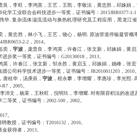
贵良，李旺，李鸿英，王艺，王凯，李敬法，黄忠胜，邱姝娟，
和化学工业联合会科技进步一等奖，证书编号：
2015JBR0377-1-1
伟华
.
复杂流体湍流流动与换热机理研究及工程应用，黑龙江
奕，黄忠胜，林小飞，王艺，饶心，杨明
.
原油管道停输凝管概
4JBR0653-2-2
，
2014
。
伍奕，
宇波
，庞贵良，李鸿英，许春江，张文新，邱姝娟，黄启
术进步奖一等奖，证书编号：
G20130018
，
2013
。
鸿英，许春江，张文新，邹永胜，黄启玉，邱姝娟，姚峰，张宏
集团公司科学技术进步一等奖，证书编号：
JB2010011203
，
2010
，唐桂华，汤庚辰，
宇波
，程永攀，李增耀，李惠珍，李光熙
.
9-R7
，
2005
。
李沛文，杨茉，王秋旺，倪明玖，李增耀
.
对有限容积法的改进
学二等奖，证书编号：
2002-100
，
2002
。
017
。
特聘教授，证书编号：
T2016132
，
2016
。
基金获得者，
2013
。