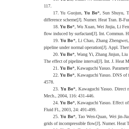
117.
17. Yu Guojun,
Yu Bo
*, Sun Shuyu, Ta
difference scheme[J]. Numer. Heat Tran. B-Fu
18.
Yu Bo
*, Wu Xuan, Wei Jinjia, Li Fe
flow induced by surfactant[J]. Int. Commun. H
19.
Yu Bo
*, Li Chao, Zhang Zhengwei, 
pipeline under normal operation[J]. Appl. The
20.
Yu Bo
*, Wang Yi, Zhang Jinjun, Liu 
The effect of pipeline interval[J]. Int. J. Heat
21.
Yu Bo
*, Kawaguchi Yasuo. Parametric
22.
Yu Bo
*, Kawaguchi Yasuo. DNS of ful
4578.
23.
Yu Bo
*, Kawaguchi Yasuo. Direct nu
Mech., 2004, 116: 431-446.
24.
Yu Bo
*, Kawaguchi Yasuo. Effect of 
Fluid Fl., 2003, 24: 491-499.
25.
Yu Bo
*, Tao Wen-Quan, Wei jin-Ji
grids of incompressible flow[J]. Numer. Heat 