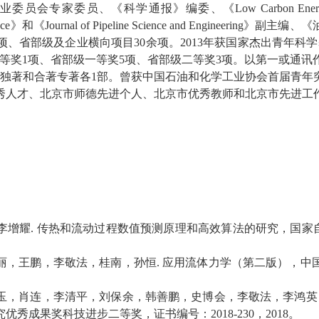
业委员会专家委员、《科学通报》编委、《
Low Carbon Ener
nce
》和《
Journal of Pipeline Science and Engineering
》副主编、《
项、省部级及企业横向项目
30
余项。
2013
年获国家杰出青年科学
等奖
1
项、省部级一等奖
5
项、省部级二等奖
3
项。以第一或通讯
独著和合著专著各
1
部。曾获中国石油和化学工业协会首届青年
秀人才、北京市师德先进个人、北京市优秀教师和北京市先进工
李增耀
.
传热和流动过程数值预测原理和高效算法的研究，国家
丽，王鹏，李敬法，桂南，孙恒
.
应用流体力学（第二版），中
玉，肖连，李清平，刘保余，韩善鹏，史博会，李敬法，李鸿英
究优秀成果奖科技进步二等奖，证书编号：
2018-230
，
2018
。