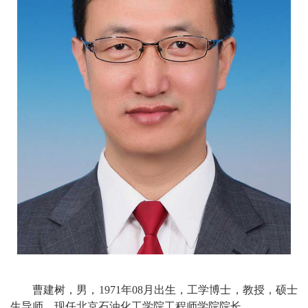
校
概
况
院
部
设
置
招
生
就
业
曹建树，男，1971年08月出生，工学博士，教授，硕士
生导师。现任北京石油化工学院工程师学院院长。