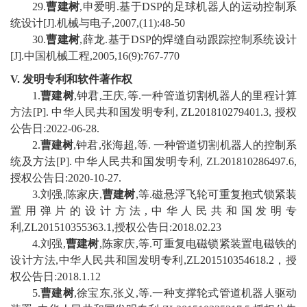
2
9
.
曹建树
,
申爱明
.
基于
DSP
的足球机器人的运动控制系
统设计
[J].
机械与电子
,2007,(11):48-50
30
.
曹建树
,
薛龙
.
基于
DSP
的焊缝自动跟踪控制系统设计
[J].
中国机械工程
,2005,16(9):767-770
V.
发明专利和软件著作权
1
.
曹建树
,钟君
,
王庆
,
等
.
一种管道切割机器人的里程计算
方法
[P].
中华人民共和国发明专利
,
ZL
201810279401.3
,
授权
公告日
:
2022-06-28
.
2
.
曹建树
,
钟君
,
张海超
,
等
.
一种管道切割机器人的控制系
统及方法
[P].
中华人民共和国发明专利
,
ZL201810286497.6
,
授权公告日
:2020-10-27.
3
.
刘强
,
陈家庆
,
曹建树
,
等
.
磁悬浮飞轮可重复抱式锁紧装
置用弹片的设计方法
,
中华人民共和国发明专
利
,ZL201510355363.1,
授权公告日
:2018.02.23
4
.
刘强
,
曹建树
,
陈家庆
,
等
.
可重复电磁锁紧装置电磁铁的
设计方法
,
中华人民共和国发明专利
,ZL201510354618.2
，授
权公告日
:2018.1.12
5
.
曹建树
,
徐宝东
,
张义
,
等
.
一种支撑轮式管道机器人驱动