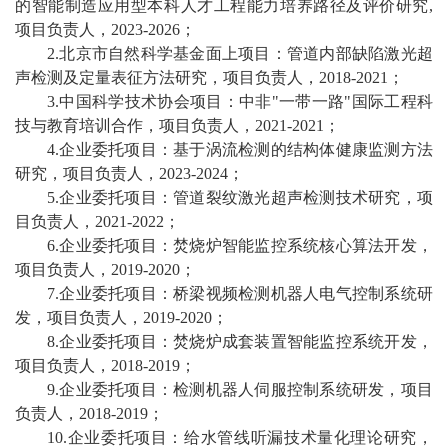
的智能制造应用型本科人才工程能力培养路径及评价研究
,
项目负责人，
20
23
-202
6
；
2
.
北京市自然科学基金面上项目：管道内部缺陷激光超
声检测及定量表征方法研究，项目负责人，
2018-2021
；
3
.
中国科学技术协会项目：中非
"
一带一路
"
国际工程科
技与教育培训合作，项目负责人，
2021-2021
；
4
.
企业委托项目：
基于涡流检测的结构体健康监测方法
研究
，
项目负责人，
202
3
-202
4
；
5
.
企业委托项目：管道裂纹激光超声检测技术研究，项
目负责人，
2021-2022
；
6
.
企业委托项目：焚烧炉智能监控系统核心算法开发，
项目负责人，
2019-2020
；
7
.
企业委托项目：桥梁视频检测机器人电气控制系统研
发，项目负责人，
2019-2020
；
8
.
企业委托项目：焚烧炉成套装置智能监控系统开发，
项目负责人，
2018-2019
；
9
.
企业委托项目：检测机器人伺服控制系统研发，项目
负责人，
2018-2019
；
10
.
企业委托项目：给水管线听漏技术量化理论研究，