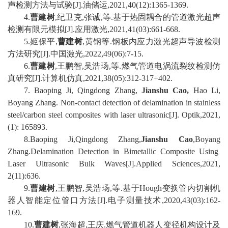
声检测方法与试验
[J].
油储运
,2021,40(12):1365-1369.
4
.
曹建树
,
纪卫克
,
张诚
,
等
.
基于热固耦合的管道激光超声
检测有限元模拟
[J].
应用激光
,2021,41(03):661-668.
5.
姬保平
,
曹建树
,
黄钢等
.
钢板内应力激光超声导波检测
方法研究
[J].
中国激光
,2022,49(06):7-15.
6
.
曹建树
,
王鹏智
,
吴浩玚
,
等
.
燃气管道电涡流裂纹检测仿
真研究
[J].
计算机仿真
,2021,38(05):312-317+402.
7
. Baoping Ji, Qingdong Zhang,
Jianshu Cao,
Hao Li,
Boyang Zhang. Non-contact detection of delamination in stainless
steel/carbon steel composites with laser ultrasonic[J]. Optik,2021,
(1): 165893.
8
.Baoping Ji,Qingdong Zhang,
Jianshu Cao
,Boyang
Zhang.Delamination Detection in Bimetallic Composite Using
Laser Ultrasonic Bulk Waves[J].Applied Sciences,2021,
2(11):636.
9
.
曹建树
,
王鹏智
,
吴浩玚
,
等
.
基于
Hough
变换管内切割机
器人智能定位管口方法
[J].
电子测量技术
,2020,43(03):162-
169.
10
.
曹建树
,
张海超
,
王庆
.
燃气管道机器人变径机构设计及