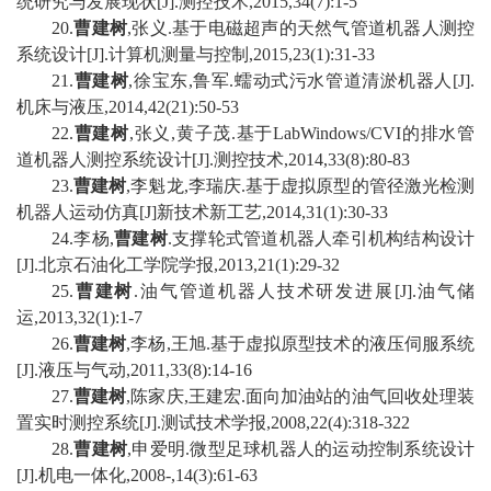
统研究与发展现状
[J].
测控技术
,2015,34(7):1-5
20
.
曹建树
,
张义
.
基于电磁超声的天然气管道机器人测控
系统设计
[J].
计算机测量与控制
,2015,23(1):31-33
21
.
曹建树
,
徐宝东
,
鲁军
.
蠕动式污水管道清淤机器人
[J].
机床与液压
,2014,42(21):50-53
22
.
曹建树
,
张义
,
黄子茂
.
基于
LabWindows/CVI
的排水管
道机器人测控系统设计
[J].
测控技术
,2014,33(8):80-83
2
3
.
曹建树
,
李魁龙
,
李瑞庆
.
基于虚拟原型的管径激光检测
机器人运动仿真
[J]
新技术新工艺
,2014,31(1):30-33
2
4
.
李杨
,
曹建树
.
支撑轮式管道机器人牵引机构结构设计
[J].
北京石油化工学院学报
,2013,21(1):29-32
2
5
.
曹建树
.
油气管道机器人技术研发进展
[J].
油气储
运
,2013,32(1):1-7
2
6
.
曹建树
,
李杨
,
王旭
.
基于虚拟原型技术的液压伺服系统
[J].
液压与气动
,2011,33(8):14-16
2
7
.
曹建树
,
陈家庆
,
王建宏
.
面向加油站的油气回收处理装
置实时测控系统
[J].
测试技术学报
,2008,22(4):318-322
2
8
.
曹建树
,
申爱明
.
微型足球机器人的运动控制系统设计
[J].
机电一体化
,2008-,14(3):61-63