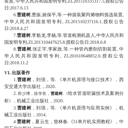
装置
,
中华人民共和国发明专利
,
ZL201510335317.5
,
授权公告
日
:2017.6.13
6
.
曹建树
,
曹振
,
姬保平
,
等
.
一种袋装聚丙烯物料拣选装置
,
中华人民共和国发明专利
, ZL201510237116.1,
授权公告
日
:2018.4.27
7
.
曹建树
,
李魁龙
,
李杨
,
等
.
管道检测机器人
,
中华人民共和
国发明专利
,ZL201310447625.8,
授权公告日
:2018.6.8
8
.
曹建树
,
张正宇
,
李家政
,
等
.
一种管内磨削切割装置
,
中
华人民共和国发明专利
,
ZL201610648852.0
,
授权公告
日
:2018.11.2
V
I.
出版著作
1.
曹建树
，
刘强
，
等
.
《单片机原理与
接口技术
》
，
西
安交通大学出版社
，
20
20
.
2.
.
给水管道听漏技术及案例分
郑少博
，
徐学良
，
曹建树
《
析
机械工业出版社
，
20
20
.
》
，
3
.
曹建树
，
刘强
，
等
.
《单片机原理与应用实例》
，
机
械工业出版社
，
2014.
4.
曹建树
，
夏云生
，
曾林春
.
《
51
单片机实用教程》，中