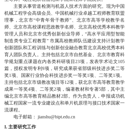
教
主要从事管道检测与机器人技术方面的研究。现为中国
育
机械工程学会高级会员、
中国机械行业卓越工程师教育联盟
理事
，北京市
“
中青年骨干教师
”
、
北京市高等学校教学名
教
师
、
北京市高校课程思政教学名
师、北京高校优秀本科教学
管理人员和北京市优秀创新创业导师
，
“
高水平应用型智能
学
制造类专业工程教育
”
市属高校教师队伍建设支持计划教学
创新团队
和工程训练与创新创业融合教育北京高校优秀本科
师
育人团队
负责人
。
主持包括北京市自然基金
、
北京市教育科
资
学
规划
重点课题
在内各类科研项目
23
项，发表学术论文
1
0
5
篇，授权发明专利9项，研究成果获省部级科技进步奖二等
队
奖1项、国家行业协会科技进步奖一等奖1项、二等奖1项。
主持包括北京市级教改项目等1
2
项，获北京市
高等教育
教学
伍
成果一等奖
4
项、二等奖2项，编著教材和专著5部，其中主
学
编北京市高等教育精品教材2部。作为
负责人，申报成功机
械工程国家一流专业建设点和单片机原理与接口技术国家一
科
流课程。
电子邮箱：
jianshu@bipt.edu.cn
科
I.
主要研究工作
研