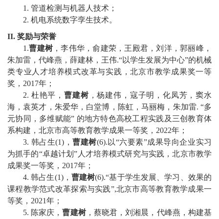
1.
管道检测与机器人技术；
校
2.
机电系统数字孪生技术。
II.
奖励与荣誉
园
1.
曹建树
，李伟华，俞建荣，王殿君，刘洋，郭丽峰，
生
朱加雷，代峰燕，薛建林，王伟
.
“
以学生发展为中心
”
的机械
类专业人才培养模式改革与实践，北京市教学成果奖一等
活
奖，
2017
年
；
2
.
杜艳平
，
曹建树
，
杨建伟
，
寇子明
，
化凤芳
，
窦水
合
海
，
袁英才
，
朱爱华
，
白堂博
，
陈虹
，
马丽梅
，
朱加雷
.
“
多
作
元协同，多维赋能
”
的地方特色高
校工程实践及三创教育体
系构建，北京市高等教育教学成果一等奖
，
2022
年
；
交
3
.
韩占生
(1)
，
曹建树
(6)
.
以
“
六要素
”
成果导向企业实习
为抓手的
“
卓越计划
”
人才培养模式研究与实践，北京市教学
流
成果奖一等奖，
2017
年；
4.
韩占生
(1)
，
曹建树
(6)
.
“
基于学生发展、学习、效果的
课程教学范式改革探索与实践
”
,
北京市高等教育教学成果一
等奖
，
2021
年
；
5
.
陈家庆，
曹建树
，蔡晓君，刘湘晨，代峰燕，构建基