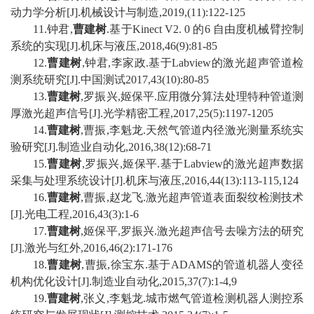
动力学分析
[J].
机械设计与制造
,2019,(11):122-125
11
.
钟君
,
曹建树
.
基于
Kinect V2. 0
的
6
自由度机械臂控制
系统的实现
[J].
机床与液压
,2018,46(9):81-85
12
.
曹建树
,
钟君
,
李家政
.
基于
Labview
的激光超声管道检
测系统研究
[J].
中国测试
2017,43(10):80-85
1
3
.
曹建树
,
罗振兴
,
姬保平
.
应用微分算法处理特种管道测
厚激光超声信号
[J].
光学精密工程
,2017,25(5):1197-1205
1
4
.
曹建树
,
曹振
,
李魁龙
.
天然气管道内径激光测量系统实
验研究
[J].
制造业自动化
,2016,38(12):68-71
1
5
.
曹建树
,
罗振兴
,
姬保平
.
基于
Labview
的激光超声数据
采集与处理系统设计
[J].
机床与液压
,2016,44(13):113-115,124
1
6
.
曹建树
,
曹振
,
赵龙飞
.
激光超声管道表面裂纹检测技术
[J].
光电工程
,2016,43(3):1-6
1
7
.
曹建树
,
姬保平
,
罗振兴
.
激光超声信号去噪方法的研究
[J].
激光与红外
,2016,46(2):171-176
1
8
.
曹建树
,
曹振
,
徐宝东
.
基于
ADAMS
的管道机器人变径
机构优化设计
[J].
制造业自动化
,2015,37(7):1-4,9
1
9
.
曹建树
,
张义
,
李魁龙
.
城市燃气管道检测机器人测控系