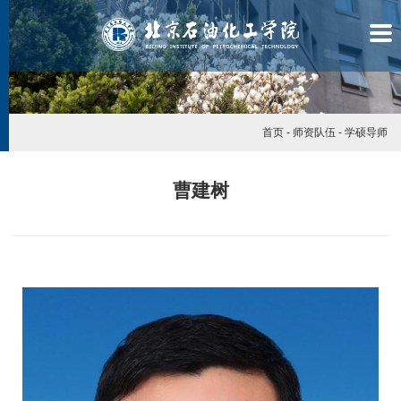
首页
-
师资队伍
-
学硕导师
曹建树
学