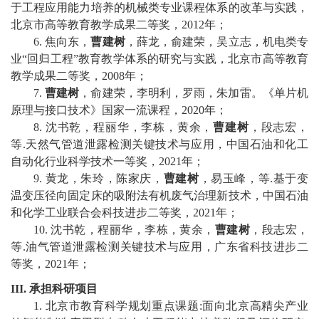
于工程应用能力培养的机械类专业课程体系的改革与实践，
北京市
高等教育教学成果
二等奖，
2012
年；
6
.
焦向东，
曹建树
，薛龙，俞建荣，吴立志，机电类专
业
“
回归工程
”
教育教学体系的研究与实践，北京市
高等教育
教学成果
二等奖，
2008
年；
7
.
曹建树
，俞建荣，李明利，罗雨，朱加雷。《单片机
原理与接口技术》国家一流课程，
2020
年；
8
.
沈书乾，程丽华，李栋，黄余，
曹建树
，段志宏，
等
.
天然气管道泄露检测关键技术与应用，中国石油和化工
自动化行业科学技术一等奖，
2021
年；
9
.
黄龙，朱玲，陈家庆，
曹建树
，易玉峰，等
.
基于变
温变压径向固定床的吸附法有机废气治理新技术，中国石油
和化学工业联合会科技进步二等奖，
2021
年；
1
0
.
沈书乾，程丽华，李栋，黄余，
曹建树
，段志宏，
等
.
油气管道泄露检测关键技术与应用，广东省科技进步二
等奖，
2021
年；
III.
承担科研项目
1.
北京市教育科学规划重点课题
:
面向北京高精尖产业