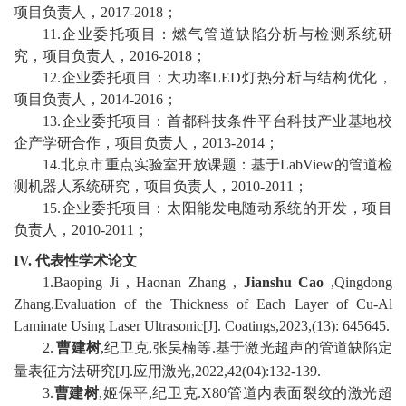
项目负责人，
2017-2018
；
11
.
企业委托项目：燃气管道缺陷分析与检测系统研
究，项目负责人，
2016-2018
；
1
2
.
企业委托项目：大功率
LED
灯热分析与结构优化，
项目负责人，
2014-2016
；
1
3
.
企业委托项目：首都科技条件平台科技产业基地校
企产学研合作，项目负责人，
2013-2014
；
1
4
.
北京市重点实验室开放课题：基于
LabView
的管道检
测机器人系统研究，项目负责人，
2010-2011
；
1
5
.
企业委托项目：太阳能发电随动系统的开发，项目
负责人，
2010-2011
；
IV.
代表性学术论文
1.
Baoping Ji
, Haonan Zhang
,
Jianshu Cao
,
Qingdong
Zhang
.
Evaluation of the Thickness of Each Layer of Cu-Al
Laminate Using Laser Ultrasonic
[J].
Coatings
,202
3
,(1
3
):
645645
.
2.
曹建树
,
纪卫克
,
张昊楠等
.
基于激光超声的管道缺陷定
量表征方法研究
[J].
应用激光
,2022,42(04):132-139.
3
.
曹建树
,
姬保平
,
纪卫克
.X80
管道内表面裂纹的激光超