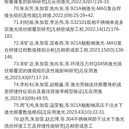
熔覆修复的影响研究
[J].
应用激光
,2022,42(07):28-33.
70.
朱东芳
,
朱加雷
,
焦向东
,
等
.921A
钢激光
-MAG
复合焊
接头组织及性能
[J].
焊接
,2022,(09):25-29+42.
71.
刘铠瑜
,
朱加雷
,
李丛伟
,
等
.S32101
双相不锈钢单道多
层激光填丝熔覆层研究
[J].
精密成形工程
,2022,14(12):176-
183.
72.
宋旷达
,
朱加雷
,
苗春雨
,
等
.921A
舰船钢激光–
MAG
复
合焊接过程数值模拟分析
[J].
精密成形工程
,2023,15(03):138-
146.
73.
宋旷达
,
朱加雷
,
焦向东
,
等
.
环境压力对
Q345B
激光填
丝熔覆层的微观组织及性能影响研究
[J].
应用激
光
,2023,43(07):17-24.
74.
李松钊
,
朱加雷
,
赵晓鑫
,
等
.
激光旁轴送丝熔覆堆积成
形焊缝特征拟合及最佳搭接率模型验证
[J].
应用激
光
,2023,43(09):49-55.
75.
周飞鸿
,
朱加雷
,
寇荣魁
,
等
.921A
舰船钢高压干法水下
激光熔覆数值模拟
[J].
应用激光
,2023,43(10):22-31.
76.
赵亮
,
朱加雷
,
赵志博
,
等
.304
不锈钢局部干法水下激光
填丝焊接工艺及焊缝性能研究
[J].
精密成形工