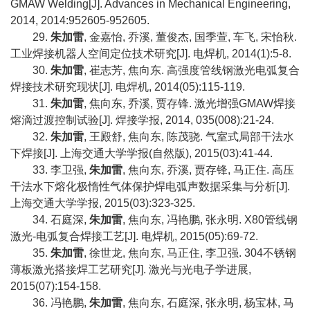
GMAW Welding[J]. Advances in Mechanical Engineering,
2014, 2014:952605-952605.
29.
朱加雷
,
金嘉怡
,
乔溪
,
董俊杰
,
国季萱
,
车飞
,
宋怡秋
.
工业焊接机器人空间定位技术研究
[J].
电焊机
, 2014(1):5-8.
30.
朱加雷
,
崔志芳
,
焦向东
.
高强度管线钢激光电弧复合
焊接技术研究现状
[J].
电焊机
, 2014(05):115-119.
31.
朱加雷
,
焦向东
,
乔溪
,
贾存锋
.
激光增强
GMAW
焊接
熔滴过渡控制试验
[J].
焊接学报
, 2014, 035(008):21-24.
32.
朱加雷
,
王殿舒
,
焦向东
,
陈茂骁
.
气室式局部干法水
下焊接
[J].
上海交通大学学报
(
自然版
), 2015(03):41-44.
33.
李卫强
,
朱加雷
,
焦向东
,
乔溪
,
贾存锋
,
马正住
.
高压
干法水下熔化极惰性气体保护焊电弧声数据采集与分析
[J].
上海交通大学学报
, 2015(03):323-325.
34.
石庭深
,
朱加雷
,
焦向东
,
冯艳鹏
,
张永明
. X80
管线钢
激光
-
电弧复合焊接工艺
[J].
电焊机
, 2015(05):69-72.
35.
朱加雷
,
徐世龙
,
焦向东
,
马正住
,
李卫强
. 304
不锈钢
薄板激光搭接焊工艺研究
[J].
激光与光电子学进展
,
2015(07):154-158.
36.
冯艳鹏
,
朱加雷
,
焦向东
,
石庭深
,
张永明
,
杨宝林
,
马