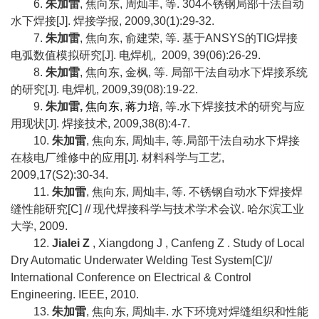
6.
朱加雷
,
焦向东
,
周灿丰
,
等
.
304
不锈钢局部干法自动
水下焊接
[J].
焊接学报
, 2009,30(1):29-32.
7.
朱加雷
,
焦向东
,
俞建荣
,
等
.
基于
ANSYS
的
TIG
焊接
电弧数值模拟研究
[J].
电焊机
, 2009, 39(06):26-29.
8.
朱加雷
,
焦向东
,
金枫
,
等
.
局部干法自动水下焊接系统
的研究
[J].
电焊机
, 2009,39(08):19-22.
9.
朱加雷
,
焦向东
,
蒋力培
,
等
.
水下焊接技术的研究与应
用现状
[J].
焊接技术
, 2009,38(8):4-7.
10.
朱加雷
,
焦向东
,
周灿丰
,
等
.
局部干法自动水下焊接
在核电厂维修中的应用
[J].
材料科学与工艺
,
2009,17(S2):30-34.
11.
朱加雷
,
焦向东
,
周灿丰
,
等
.
不锈钢自动水下焊接焊
缝性能研究
[C] //
现代焊接科学与技术学术会议
.
哈尔滨工业
大学
, 2009.
12.
Jialei Z
, Xiangdong J , Canfeng Z . Study of Local
Dry Automatic Underwater Welding Test System[C]//
International Conference on Electrical & Control
Engineering. IEEE, 2010.
13.
朱加雷
,
焦向东
,
周灿丰
.
水下环境对焊缝组织和性能