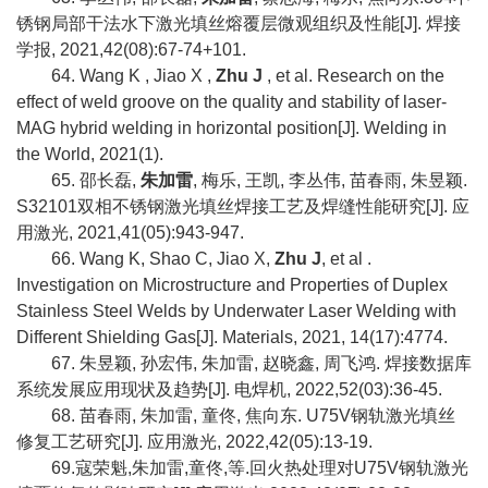
锈钢局部干法水下激光填丝熔覆层微观组织及性能
[J].
焊接
学报
, 2021,42(08):67-74+101.
64. Wang K , Jiao X ,
Zhu J
, et al. Research on the
effect of weld groove on the quality and stability of laser-
MAG hybrid welding in horizontal position[J]. Welding in
the World, 2021(1).
65.
邵长磊
,
朱加雷
,
梅乐
,
王凯
,
李丛伟
,
苗春雨
,
朱昱颖
.
S32101
双相不锈钢激光填丝焊接工艺及焊缝性能研究
[J].
应
用激光
, 2021,41(05):943-947.
66. Wang K, Shao C, Jiao X,
Zhu J
, et al .
Investigation on Microstructure and Properties of Duplex
Stainless Steel Welds by Underwater Laser Welding with
Different Shielding Gas[J]. Materials, 2021, 14(17):4774.
67.
朱昱颖
,
孙宏伟
,
朱加雷
,
赵晓鑫
,
周飞鸿
.
焊接数据库
系统发展应用现状及趋势
[J].
电焊机
, 2022,52(03):36-45.
68.
苗春雨
,
朱加雷
,
童佟
,
焦向东
. U75V
钢轨激光填丝
修复工艺研究
[J].
应用激光
, 2022,42(05):13-19.
69.
寇荣魁
,
朱加雷
,
童佟
,
等
.
回火热处理对
U75V
钢轨激光