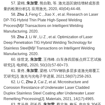
57.
梁栩
,
朱加雷
,
熊自勤
,
等
.
激光选区烧结增材成形质
量的检测分析
[J].
应用激光
, 2020, 40(04):44-48.
58.
Zhu J,
Feng C , Jiao X , et al. Research on Laser
DP-TIG Hybrid Thin Plate High-Speed Welding
Process[M]// Transactions on Intelligent Welding
Manufacturing. 2020.
59.
Zhu J
, Li W , Li Z , et al. Optimization of Laser
Deep Penetration TIG Hybrid Welding Technology for
Stainless Steel[M]// Transactions on Intelligent Welding
Manufacturing. 2020.
60.
徐世龙
,
朱加雷
,
王伟峰
.
白车身四层板点焊工艺试验
研究
[J].
电焊机
, 2020, 50(10):57-60+73.
61.
童佟
,
朱加雷
,
梁栩
. U75V
钢轨多层多道激光熔覆工
艺研究
[J].
激光与光电子学进展
, 2021,58(07):258-263.
62. Li C,
Zhu J
, Cai Z, et al. Microstructure and
Corrosion Resistance of Underwater Laser Cladded
Duplex Stainless Steel Coating after Underwater Laser
Remelting Processing[J]. Materials, 2021, 14(17):4965.
63.
李丛伟
,
邵长磊
,
朱加雷
,
蔡志海
,
梅乐
,
焦向东
.304
不