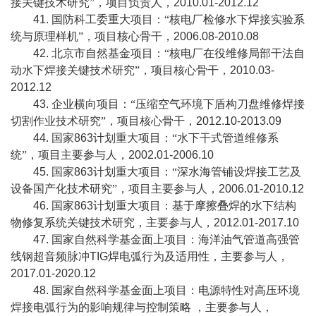
接关键技术研究”，项目负责人，
2010.01-2012.12
41.
国防科工委重大项目：“核电厂检修水下焊接实验系
统与原理样机”，项目核心骨干，
2006.08-2010.08
42.
北京市自然基金项目：“核电厂在役维修局部干法自
动水下焊接关键技术研究”，项目核心骨干，
2010.03-
2012.12
43.
企业横向项目：“压缩空气环境下盾构刀盘维修焊接
切割作业技术研究”，项目核心骨干，
2012.10-2013.09
44.
国家
863
计划重大项目：“水下干式管道维修系
统”，项目主要参与人，
2002.01-2006.10
45.
国家
863
计划重大项目：“深水海管铺设焊接工艺及
设备国产化技术研究”，项目主要参与人，
2006.01-2010.12
46.
国家
863
计划重大项目：基于摩擦叠焊的水下结构
物修复系统关键技术研究，主要参与人，
2012.01-2017.10
47.
国家自然科学基金面上项目：海洋油气管道高强管
线钢超音频脉冲
TIG
焊电弧行为及适用性，主要参与人，
2017.01-2020.12
48.
国家自然科学基金面上项目：电源特性对高压环境
焊接电弧行为的影响规律与控制策略
，主要参与人，