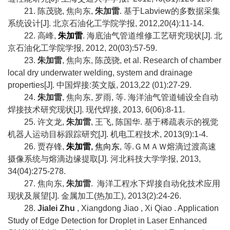
21.
陈茂骁
,
焦向东
,
朱加雷
.
基于
Labview
的多数据采集
系统设计
[J].
北京石油化工学院学报
, 2012,20(4):11-14.
22.
高峰
,
朱加雷
.
海底油气管道维修工艺研究现状
[J].
北
京石油化工学院学报
, 2012, 20(03):57-59.
23.
朱加雷
,
焦向东
,
陈茂骁
, et al. Research of chamber
local dry underwater welding, system and drainage
properties[J].
中国焊接
:
英文版
, 2013,22 (01):27-29.
24.
朱加雷
,
焦向东
,
罗雨
,
等
.
海洋油气管道铺设全自动
焊接技术研究现状
[J].
现代焊接
, 2013, 6(06):8-11.
25.
许文龙
,
朱加雷
,
王飞
,
陈国华
.
基于稀疏表示的视觉
机器人运动目标跟踪研究
[J].
机电工程技术
, 2013(9):1-4.
26.
贾存锋
,
朱加雷
,
焦向东
,
等
.
ＧＭＡＷ熔滴过渡高速
摄像系统与熔滴边缘提取
[J].
河北科技大学学报
, 2013,
34(04):275-278.
27.
焦向东
,
朱加雷
.
海洋工程水下焊接自动化技术应用
现状及展望
[J].
金属加工
(
热加工
), 2013(2):24-26.
28.
Jialei Zhu
, Xiangdong Jiao , Xi Qiao . Application
Study of Edge Detection for Droplet in Laser Enhanced