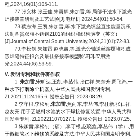
程
,2024,16(01):105-111.
77.
张义林
,
张玉佳
,
朱勇辉
,
朱加雷
,
等
.
局部干法水下激光
焊接装置研制及工艺试验
[J].
电焊机
,2024,54(01):50-54.
78.
蔡志海
,
王凯
,
朱加雷
,
等
.
水下激光填丝直接能量沉积
法制备贫双相不锈钢
2101
的组织和织构演变（英文）
[J].Journal of Central South University,2024,31(01):72-83.
79.
李松钊
,
朱加雷
,
赵晓鑫
,
等
.
激光旁轴送丝熔覆堆积成
形焊缝特征拟合及最佳搭接率模型验证
[J].
应用激
光
,2024,44(06):53-59.
V.
发明专利和软件著作权
1.
朱加雷
,
宋旷达
,
王凯
,
李丛伟
,
张仁祥
,
朱东芳
,
周飞鸿
.
一
种水下打磨除尘机器人
,
中华人民共和国发明专
利
,
ZL202111124165.6,
授权公告日
: 202
3.08.29.
2.
李守根
,
李松钊
,
朱加雷
,
焦向东
,
李丛伟
,
李桂新
,
张仁祥
,
赵友亮
.
用于乏燃料水池的水下焊接修复装置
,
中华人民共和
国发明专利
, ZL202211070127.1,
授权公告日
: 2023.07.25.
3.
朱加雷
,
李松钊（硕）
,
李守根
,
赵晓鑫
,
李丛伟（学）
.
用
于微细管水下维修的系统及方法
,
中华人民共和国发明专利
,