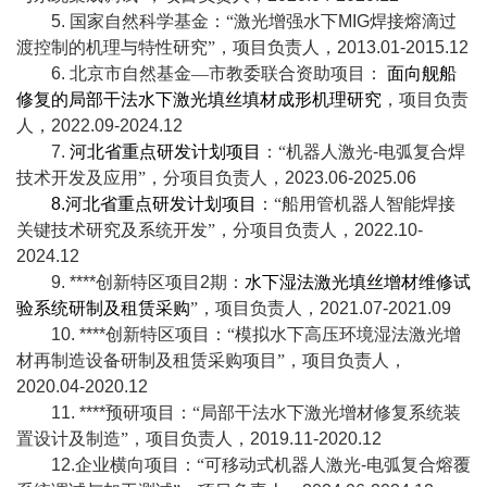
5.
国家自然科学基金：“激光增强水下
MIG
焊接熔滴过
渡控制的机理与特性研究”，项目负责人，
2013.01-2015.12
6.
北京市自然基金—市教委联合资助项目：
面向舰船
修复的局部干法水下激光填丝填材成形机理研究
，项目负责
人，
2022.09-2024.12
7.
河北省重点研发计划项目
：“机器人激光
-
电弧复合焊
技术开发及应用”，分项目负责人，
2023.06-2025.06
8.
河北省重点研发计划项目
：“船用管机器人智能焊接
关键技术研究及系统开发”，分项目负责人，
2022.10-
2024.12
9. ****
创新特区项目
2
期：
水下湿法激光填丝增材维修试
验系统研制及租赁采购
”，项目负责人，
2021.07-2021.09
10. ****
创新特区项目：“模拟水下高压环境湿法激光增
材再制造设备研制及租赁采购项目”，项目负责人，
2020.04-2020.12
11. ****
预研项目：“局部干法水下激光增材修复系统装
置设计及制造”，项目负责人，
2019.11-2020.12
12.
企业横向项目：“可移动式机器人激光
-
电弧复合熔覆