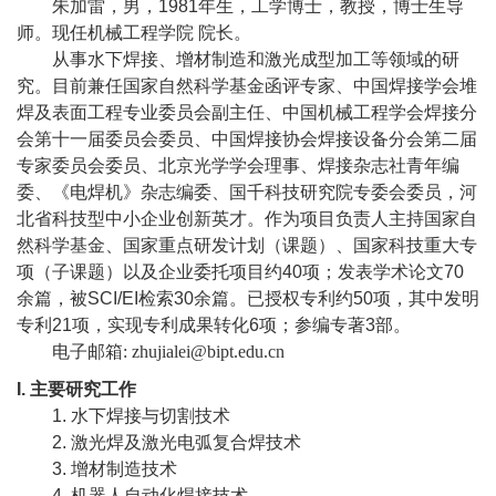
教
朱加雷，男，
1981
年生，工学博士，教授，博士生导
师。现任机械工程学院
院长。
育
从事水下焊接、增材制造和激光成型加工等领域的研
究。目前兼任国家自然科学基金函评专家、中国焊接学会堆
教
焊及表面工程专业委员会副主任、中国机械工程学会焊接分
学
会第十一届委员会委员、中国焊接协会焊接设备分会第二届
专家委员会委员、北京光学学会理事、焊接杂志社青年编
师
委、《电焊机》杂志编委、国千科技研究院专委会委员，河
北省科技型中小企业创新英才。作为项目负责人主持国家自
资
然科学基金、国家重点研发计划（课题）、国家科技重大专
项（子课题）以及企业委托项目约
40
项；发表学术论文
70
队
余篇，被
SCI/EI
检索
30
余篇。已授权专利约
50
项，其中发明
伍
专利
21
项，实现专利成果转化
6
项；参编专著
3
部。
电子邮箱
: zhujialei@bipt.edu.cn
学
I.
主要研究工作
科
1.
水下焊接与切割技术
2.
激光焊及激光电弧复合焊技术
科
3.
增材制造技术
研
4.
机器人自动化焊接技术