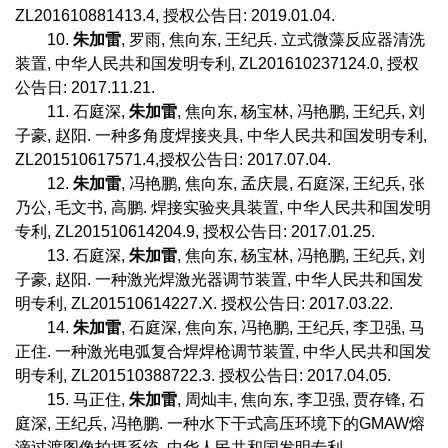
ZL201610881413.4,
授权公告日
: 2019.01.04.
10.
朱加雷
,
罗雨
,
焦向东
,
王纪兵
.
立式微藻反应器清洗
装置
,
中华人民共和国发明专利
, ZL201610237124.0,
授权
公告日
: 2017.11.21.
11.
石庭深
,
朱加雷
,
焦向东
,
杨宝林
,
冯艳鹏
,
王纪兵
,
刘
子豪
,
赵阳
.
一种多角度焊接夹具
,
中华人民共和国发明专利
,
ZL201510617571.4,
授权公告日
: 2017.07.04.
12.
朱加雷
,
冯艳鹏
,
焦向东
,
孟庆晨
,
石庭深
,
王纪兵
,
张
乃公
,
毛文书
,
高鹏
.
焊接实验夹具装置
,
中华人民共和国发明
专利
, ZL201510614204.9,
授权公告日
: 2017.01.25.
13.
石庭深
,
朱加雷
,
焦向东
,
杨宝林
,
冯艳鹏
,
王纪兵
,
刘
子豪
,
赵阳
.
一种激光焊激光器调节装置
,
中华人民共和国发
明专利
, ZL201510614227.X.
授权公告日
: 2017.03.22.
14.
朱加雷
,
石庭深
,
焦向东
,
冯艳鹏
,
王纪兵
,
李卫强
,
马
正住
.
一种激光电弧复合焊焊枪调节装置
,
中华人民共和国发
明专利
, ZL201510388722.3.
授权公告日
: 2017.04.05.
15.
马正住
,
朱加雷
,
周灿丰
,
焦向东
,
李卫强
,
贾存锋
,
石
庭深
,
王纪兵
,
冯艳鹏
.
一种水下干式高压环境下的
GMAW
熔
滴过渡图像拍摄系统
,
中华人民共和国发明专利
,