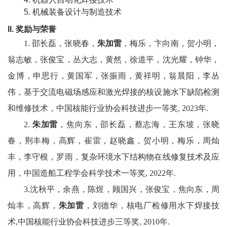
5.
机械装备设计与制造技术
校
II.
奖励与荣誉
园
1.
邵长磊，张晓春，
朱加雷
，梅乐，卞向南，贺小明，
翁志敏，张俊宝，丛大志，黄然，徐道平，沈光耀，钟华，
生
金博，申思行，黄国军，张振雨，黄祥明，翁晨阳，李丛
活
伟，基于交流电磁场感应和激光焊接的核设施水下缺陷检测
合
和维修技术，中国核能行业协会科技进步一等奖, 2023年.
作
2.
朱加雷
，焦向东，邵长磊，蔡志海，王东坡，张晓
春，荆丰梅，高辉，崔雷，赵晓鑫，贺小明，梅乐，周灿
交
丰，李守根，罗雨，复杂环境水下结构物在线修复技术及应
流
用，
中国造船工程学会科学技术一等奖, 2022年.
3.
沈秋平，余燕，陈煜，顾国兴，张俊宝，焦向东，周
灿丰，高辉，
朱加雷
，刘德华，核电厂检修用水下焊接技
术,中国核能行业协会科技进步三等奖, 2010年.