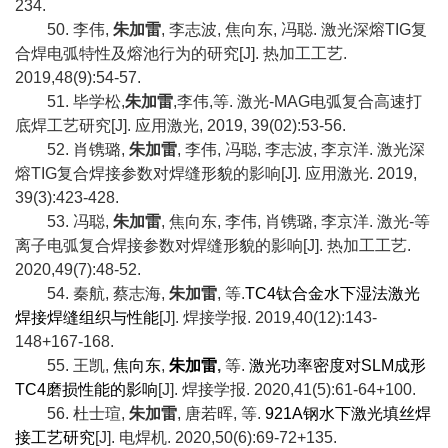
234.
50.
李伟
,
朱加雷
,
李志波
,
焦向东
,
冯聪
.
激光深熔
TIG
复
合焊电弧特性及熔池行为的研究
[J].
热加工工艺
.
2019,48(9):54-57.
51.
毕学松
,
朱加雷
,
李伟
,
等
.
激光
-MAG
电弧复合高速打
底焊工艺研究
[J].
应用激光
, 2019, 39(02):53-56.
52.
肖镌璐
,
朱加雷
,
李伟
,
冯聪
,
李志波
,
李京洋
.
激光深
熔
TIG
复合焊接参数对焊缝形貌的影响
[J].
应用激光
. 2019,
39(3):423-428.
53.
冯聪
,
朱加雷
,
焦向东
,
李伟
,
肖镌璐
,
李京洋
.
激光
-
等
离子电弧复合焊接参数对焊缝形貌的影响
[J].
热加工工艺
.
2020,49(7):48-52.
54.
秦航
,
蔡志海
,
朱加雷
,
等
.
TC4
钛合金水下湿法激光
焊接焊缝组织与性能
[J].
焊接学报
. 2019,40(12):143-
148+167-168.
55.
王凯
,
焦向东
,
朱加雷
,
等
.
激光功率密度对
SLM
成形
TC4
磨损性能的影响
[J].
焊接学报
. 2020,41(5):61-64+100.
56.
杜士瑄
,
朱加雷
,
唐若晖
,
等
.
921A
钢水下激光填丝焊
接工艺研究
[J].
电焊机
. 2020,50(6):69-72+135.