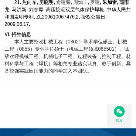
21.
焦向东
,
房晓明
,
俞建荣
,
周灿丰
,
罗建
,
朱加雷
,
蒲雨
龙
,
马洪新
,
刘春厚
.
高压旋流双层气体保护焊枪
,
中华人民共
和国发明专利
, ZL200610067476.2,
授权公告日
:
2009.06.17.
VI.
招生信息
本人主要招收机械工程（
0802
）学术学位硕士、机械
工程（
0855
）专业学位硕士（机械工程领域
085501
）。诚
挚欢迎机械工程、机械电子工程、过程装备与控制工程、材
料科学与工程（焊接）等相关专业踏实认真、敢于创新、具
备较强实践应用能力的同学加入本团队。
转发