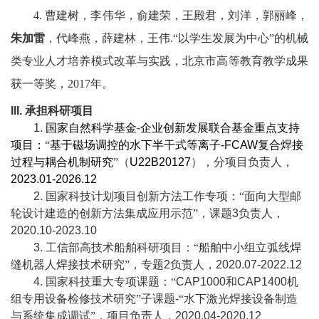
4. 曹建树，李伟华，俞建荣，王殿君，刘洋，郭丽峰，
朱加雷
，代峰燕，薛建林，王
伟.“以学生发展为中心”的机械
类专业人才培养模式改革与实践，北京市高等教育教学成果
获一等奖，2017年。
III.
承担科研项目
1.
国家自然科学基金
-
企业创新发展联合基金重点支持
项目：
“
基于磁场调控的水下半干式等离子
-FCAW
复合焊接
过程与耦合机制研究
”（
U22B20127
），分项目负责人，
2023.01-2026.12
2.
国家科技计划项目创新方法工作专项：“面向大型邮
轮设计建造的创新方法集成应用示范”，课题
3
负责人，
2020.10-2023.10
3.
工信部高技术船舶科研项目：“船舶中小组立弧线焊
缝机器人焊接技术研究”，专题
2
负责人，
2020.07-2022.12
4.
国家科技重大专项课题：“
CAP1000
和
CAP1400
机
组专用设备检修技术研究”子课题
-
“水下激光焊接设备制造
与系统集成调试”，项目负责人，
2020.04-2020.12