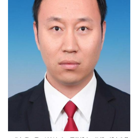
校
概
况
院
部
设
置
招
生
就
业