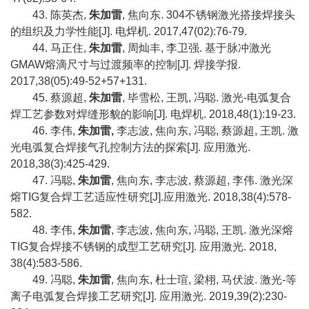
43.
陈英杰
,
朱加雷
,
焦向东
. 304
不锈钢激光搭接焊接头
的组织及力学性能
[J].
电焊机
. 2017,47(02):76-79.
44.
马正住
,
朱加雷
,
周灿丰
,
李卫强
.
基于脉冲激光
GMAW
熔滴尺寸与过渡频率的控制
[J].
焊接学报
.
2017,38(05):49-52+57+131.
45.
蔡源超
,
朱加雷
,
毕雪松
,
王凯
,
冯聪
.
激光
-
电弧复合
焊工艺参数对焊缝形貌的影响
[J].
电焊机
. 2018,48(1):19-23.
46.
李伟
,
朱加雷
,
李志波
,
焦向东
,
冯聪
,
蔡源超
,
王凯
.
激
光电弧复合焊接气孔控制方法的探索
[J].
应用激光
.
2018,38(3):425-429.
47.
冯聪
,
朱加雷
,
焦向东
,
李志波
,
蔡源超
,
李伟
.
激光深
熔
TIG
复合焊工艺适应性研究
[J].
应用激光
. 2018,38(4):578-
582.
48.
李伟
,
朱加雷
,
李志波
,
焦向东
,
冯聪
,
王凯
.
激光深熔
TIG
复合焊接不锈钢的成型工艺研究
[J].
应用激光
. 2018,
38(4):583-586.
49.
冯聪
,
朱加雷
,
焦向东
,
杜士瑄
,
梁栩
,
马伏波
.
激光
-
等
离子电弧复合焊接工艺研究
[J].
应用激光
. 2019,39(2):230-