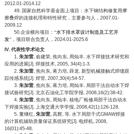
2012.01-2014.12
49.
国家自然科学基金面上项目：水下钢结构修复用摩
擦叠焊的连接机理和特性研究，主要参与人，
2007.01-
2009.12
50.
企业横向项目：“
水下排水罩设计制造及工艺开
发
”，项目联合负责人，
2024.01-2025.6
IV.
代表性学术论文
1.
朱加雷
,
俞建荣
,
焦向东
,
周灿丰
.
水下焊接技术研究和
应用的进展
[J].
焊接技术
, 2005, 34(4):1-3.
2.
朱加雷
,
焦向东
,
蒋力培
,
薛龙
.
新型机械接触式焊缝跟
踪传感系统
[J].
焊管
, 2007,30(4):54-57.
3.
朱加雷
,
焦向东
,
蒋力培
,
周灿丰
.
局部干法自动水下焊
接试验研究
[J].
北京石油化工学院学报
, 2008,16(2):38-42.
4.
朱加雷
,
焦向东
,
周灿丰
.
核电厂检修局部干法自动水
下焊接实验
[J].
上海交通大学学报
, 2008,42(1):126-128.
5.
董继红
,
朱加雷
,
高辉
,
等
.
水下局部干式
GMAW
焊接
的计算机辅助质量保证系统研究
[J].
电焊机
, 2008,
16(01):45-48.