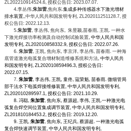
ZL202210914524.6,
授权公告日
: 2023.07.07.
4.
李丛伟
,
朱加雷
,
焦向东
.
集成多种传感器水下激光增材
排水装置
,,
中华人民共和国发明专利
, ZL202011251128.7,
授
权公告日
: 2022.12.13.
5.
朱加雷
,
李丛伟
,
焦向东
,
朱昱颖
,
苗春雨
,
王凯
.
一种水
下激光焊接功率检测及自动控制试验装置
,
中华人民共和国
发明专利
, ZL202010858332.9,
授权公告日
: 2022.07.26.
6.
朱加雷
,
王凯
,
焦向东
,
李京洋
,
李丛伟
,
苗春雨
.
一种海
底管道激光电弧复合增材制造维修系统和方法
,
中华人民共
和国发明专利
, ZL202010859496.3,
授权公告日
:
2022.07.15.
7.
朱加雷
,
李丛伟
,
王凯
,
童佟
,
寇荣魁
,
苗春雨
.
微细管局
部干法水下电弧焊接维修装置
,
中华人民共和国发明专利
,
ZL202010289597.1,
授权公告日
: 2021.10.29.
8.
冯聪
,
朱加雷
,
焦向东
,
蔡源超
,
李伟
,
王凯
.
一种激光电
弧复合焊空间位置集成调节装置
,
中华人民共和国发明专利
,
ZL201810184453.2,
授权公告日
: 2019.12.20.
9.
王凯
,
朱加雷
,
焦向东
,
王纪兵
,
蔡源超
.
一种激光电弧
复合焊快速调节装置
,
中华人民共和国发明专利
,