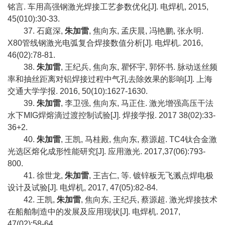
铭言
.
车用高强钢激光焊接工艺参数优化
[J].
电焊机
, 2015,
45(010):30-33.
37.
石庭深
,
朱加雷
,
焦向东
,
孟庆晨
,
冯艳鹏
,
张永明
.
X80
管线钢激光电弧复合焊接数值分析
[J].
电焊机
. 2016,
46(02):78-81.
38.
朱加雷
,
王纪兵
,
焦向东
,
瞿怀宇
,
郭怀书
.
脉动送丝频
率和抽丝距离对铝焊接过程中气孔去除效果的影响
[J].
上海
交通大学学报
. 2016, 50(10):1627-1630.
39.
朱加雷
,
李卫强
,
焦向东
,
马正住
.
激光增强高压干法
水下
MIG
焊熔滴过渡控制试验
[J].
焊接学报
. 2017 38(02):33-
36+2.
40.
朱加雷
,
王凯
,
马桂殿
,
焦向东
,
蔡源超
. TC4
钛合金激
光选区熔化成形性能研究
[J].
应用激光
. 2017,37(06):793-
800.
41.
徐世龙
,
朱加雷
,
王吉仁
,
等
.
镀锌板无飞溅点焊电极
设计及试验
[J].
电焊机
, 2017, 47(05):82-84.
42.
王凯
,
朱加雷
,
焦向东
,
王纪兵
,
蔡源超
.
激光焊接技术
在船舶制造中的发展及应用现状
[J].
电焊机
. 2017,
47(02):58-64.