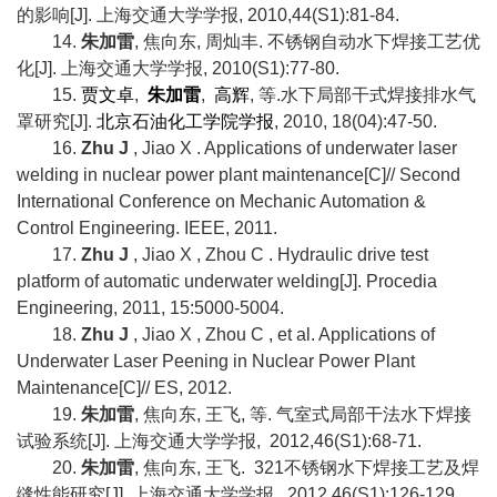
的影响
[J].
上海交通大学学报
, 2010,44(S1):81-84.
14.
朱加雷
,
焦向东
,
周灿丰
.
不锈钢自动水下焊接工艺优
化
[J].
上海交通大学学报
, 2010(S1):77-80.
15.
贾文卓
,
朱加雷
,
高辉
,
等
.
水下局部干式焊接排水气
罩研究
[J].
北京石油化工学院学报
, 2010, 18(04):47-50.
16.
Zhu J
, Jiao X . Applications of underwater laser
welding in nuclear power plant maintenance[C]// Second
International Conference on Mechanic Automation &
Control Engineering. IEEE, 2011.
17.
Zhu J
, Jiao X , Zhou C . Hydraulic drive test
platform of automatic underwater welding[J]. Procedia
Engineering, 2011, 15:5000-5004.
18.
Zhu J
, Jiao X , Zhou C , et al. Applications of
Underwater Laser Peening in Nuclear Power Plant
Maintenance[C]// ES, 2012.
19.
朱加雷
,
焦向东
,
王飞
,
等
.
气室式局部干法水下焊接
试验系统
[J].
上海交通大学学报
, 2012,46(S1):68-71.
20.
朱加雷
,
焦向东
,
王飞
. 321
不锈钢水下焊接工艺及焊
缝性能研究
[J].
上海交通大学学报
, 2012,46(S1):126-129.