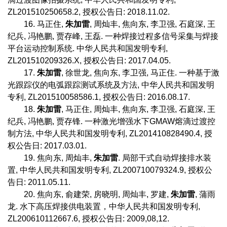
ZL201510250658.2,
授权公告日
: 2018.11.02.
16.
马正住
,
朱加雷
,
周灿丰
,
焦向东
,
李卫强
,
石庭深
,
王
纪兵
,
冯艳鹏
,
贾存峰
,
王磊
.
一种焊接过程多信号采集与焊接
平台运动控制系统
.
中华人民共和国发明专利
,
ZL201510209326.X,
授权公告日
: 2017.04.05.
17.
朱加雷
,
徐世龙
,
焦向东
,
李卫强
,
马正住
.
一种基于激
光跟踪仪的电弧跟踪测试系统及方法
,
中华人民共和国发明
专利
, ZL201510058586.1,
授权公告日
: 2016.08.17.
18.
朱加雷
,
马正住
,
周灿丰
,
焦向东
,
李卫强
,
石庭深
,
王
纪兵
,
冯艳鹏
,
贾存锋
.
一种激光增强水下
GMAW
熔滴过渡控
制方法
,
中华人民共和国发明专利
, ZL201410828490.4,
授
权公告日
: 2017.03.01.
19.
焦向东
,
周灿丰
,
朱加雷
.
局部干式自动焊接排水装
置
,
中华人民共和国发明专利
, ZL200710079324.9,
授权公
告日
: 2011.05.11.
20.
焦向东
,
俞建荣
,
房晓明
,
周灿丰
,
罗建
,
朱加雷
,
蒲雨
龙
.
水下高压焊接供电装置
，中华人民共和国发明专利
,
ZL200610112667.6,
授权公告日
: 2009,08,12.