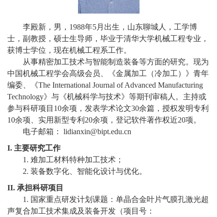
校
概
李殿新，男，1988年5月出生，山东聊城人，工学博
士，副教授，硕士生导师，毕业于清华大学机械工程专业，
况
获博士学位，现在机械工程系工作。
从事精密加工技术与智能制造装备等方面的研究。现为
院
中国机械工程学会高级会员、《金属加工（冷加工）》青年
部
编委、《The International Journal of Advanced Manufacturing
Technology》与《机械科学与技术》等期刊审稿人。主持或
设
参与科研项目10余项，发表学术论文30余篇，授权发明专利
10余项、实用新型专利20余项，登记软件著作权近20项。
置
电子邮箱：
lidianxin@bipt.edu.cn
招
I.
主要研究工作
1. 难加工材料特种加工技术；
生
2. 装备数字化、智能化设计与优化。
就
II.
承担科研项目
1. 国家重点研发计划课题：单晶合金叶片气膜孔激光超
业
声复合加工技术集成及装备开发（项目号：