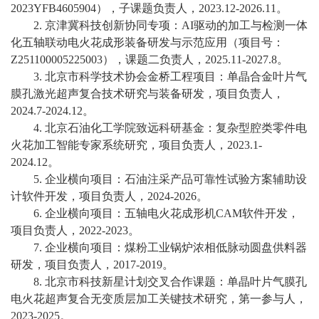
教
2023YFB4605904），子课题负责人，2023.12-2026.11。
2. 京津冀科技创新协同专项：AI驱动的加工与检测一体
育
化五轴联动电火花成形装备研发与示范应用（项目号：
Z251100005225003），课题二负责人，2025.11-2027.8。
教
3. 北京市科学技术协会金桥工程项目：单晶合金叶片气
学
膜孔激光超声复合技术研究与装备研发，项目负责人，
2024.7-2024.12。
师
4. 北京石油化工学院致远科研基金：复杂型腔类零件电
火花加工智能专家系统研究，项目负责人，2023.1-
资
2024.12。
队
5. 企业横向项目：石油注采产品可靠性试验方案辅助设
计软件开发，项目负责人，2024-2026。
伍
6. 企业横向项目：五轴电火花成形机CAM软件开发，
项目负责人，2022-2023。
学
7. 企业横向项目：煤粉工业锅炉浓相低脉动圆盘供料器
科
研发，项目负责人，2017-2019。
8. 北京市科技新星计划交叉合作课题：单晶叶片气膜孔
科
电火花超声复合无变质层加工关键技术研究，第一参与人，
2023-2025。
研