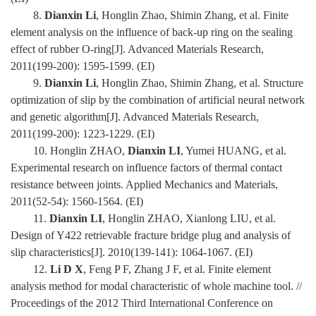
8.
Dianxin Li
, Honglin Zhao, Shimin Zhang, et al. Finite
element analysis on the influence of back-up ring on the sealing
effect of rubber O-ring[J]. Advanced Materials Research,
2011(199-200): 1595-1599. (EI)
9.
Dianxin Li
, Honglin Zhao, Shimin Zhang, et al. Structure
optimization of slip by the combination of artificial neural network
and genetic algorithm[J]. Advanced Materials Research,
2011(199-200): 1223-1229. (EI)
10. Honglin ZHAO,
Dianxin LI
, Yumei HUANG, et al.
Experimental research on influence factors of thermal contact
resistance between joints. Applied Mechanics and Materials,
2011(52-54): 1560-1564. (EI)
11.
Dianxin LI
, Honglin ZHAO, Xianlong LIU, et al.
Design of Y422 retrievable fracture bridge plug and analysis of
slip characteristics[J]. 2010(139-141): 1064-1067. (EI)
12.
Li D X
, Feng P F, Zhang J F, et al. Finite element
analysis method for modal characteristic of whole machine tool. //
Proceedings of the 2012 Third International Conference on