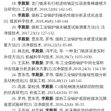
18.
李殿新
. 龙门铣床长行程进给轴定位误差鲁棒建模方
法研究[J]. 工具技术, 2018,52(8): 142-145.
19.
李殿新
. 煤粉工业锅炉刮板机性能分析及优化改造
[J]. 煤炭科学技术, 2018,46(8): 140-144.
20.
李殿新
. 煤粉工业锅炉锅水碱度试验测量方法[J]. 洁
净煤技术, 2017,23(1): 127-132.
21.
李殿新
, 贾东亮, 罗伟. 煤粉工业锅炉给水硬度试验测
量方法[J]. 洁净煤技术, 2016,22(5): 85-88.
22. 林志杭,
李殿新
, 冯平法, 等. 一种龙门铣床误差实时
补偿方法[J]. 机械科学与技术, 2020,39(7): 1035-1039.
23. 王实朴,
李殿新
, 罗伟, 等.工业煤粉锅炉中间仓落料
冲击现象分析及解决方案[J].洁净煤技术,2018,24(3): 134-138.
24. 贾东亮,
李殿新
, 罗伟. 煤粉工业锅炉刮板链性能分析
及结构优化[J]. 煤炭工程, 2016,48(11): 140-141.
25. 高源, 梁桂强,
李殿新
. C1齿轮钢激光辅助切削性能
的仿真研究[J]. 价值工程, 2023,42(16): 97-99.
26. 罗伟, 贾东亮,
李殿新
. 煤粉工业锅炉底部粉煤灰沉降
速度试验研究[J]. 洁净煤技术, 2016,22(4): 30-33.
27. 王庆福, 赵宏林,
李殿新
, 等. 机床整机简约模型信息