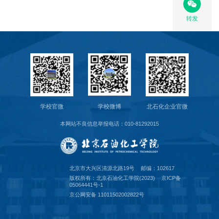
转发
学校官微
学校微博
北石化企业官微
本网站不良信息举报电话：010-81292015
北京市大兴区清源北路19号
邮编：102617
版权所有：北京石油化工学院(2023)
京ICP备
05064441号-1
京公网安备 11011502002822号