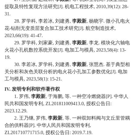
提取及特性复现方法研究[J]. 机电工程技术, 2010,39(12): 28-
31.
28. 罗学科, 李若冰, 刘建勇,
李殿新
, 杨晓宇. 微小孔电火
花-钻削无变质层复合加工技术研究[J]. 航空制造技术,
2023,66(19): 41-47.
29. 罗学科, 刘家豪, 刘建勇,
李殿新
, 李龙. 模块化六轴电
火花小孔机数控系统开发[J]. 电加工与模具, 2023,58(4): 13-
19.
30. 李若冰, 罗学科, 刘建勇,
李殿新
, 张慧杰. 基于典型相
关分析和灰色关联分析的电火花小孔加工参数优化[J]. 电加
工与模具, 2023,58(1): 15-21.
IV.
发明专利和软件著作权
1. 罗伟,
李殿新
, 于海鹏, 等. 一种空冷燃烧器[P]. 中华人
民共和国发明专利, ZL201811009413.0, 授权公告日:
2023.12.29.
2. 王乃继, 罗伟,
李殿新
, 等. 一种双卸料阀与文丘里管耦
合的供料器[P]. 中华人民共和国发明专利,
ZL201710771715.0, 授权公告日: 2019.7.19.