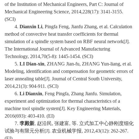
of the Institution of Mechanical Engineers, Part C: Journal of
Mechanical Engineering Science, 2014,228(17): 3141-3155.
(SCI)
4.
Dianxin Li
, Pingfa Feng, Jianfu Zhang, et al. Calculation
method of convective heat transfer coefficients for thermal
simulation of a spindle system based on RBF neural network[J].
The International Journal of Advanced Manufacturing
Technology, 2014,70(5-8): 1445-1454. (SCI)
5.
LI Dian-xin
, ZHANG Jian-fu, ZHANG Yun-liang, et al.
Modeling, identification and compensation for geometric errors of
laser annealing table[J]. Journal of Central South University,
2014,21(3): 904-911. (SCI)
6.
Li Dianxin
, Feng Pingfa, Zhang Jianfu. Simulation,
experiment and optimization for thermal characteristics of a
machine tool spindle system[J]. Key Engineering Materials,
2016(693): 403-410. (EI)
7.
李殿新
, 赵沿民, 张建富, 等. 立式加工中心静刚度细化
试验与有限元分析[J]. 农业机械学报, 2012,43(12): 262-267.
(EI)