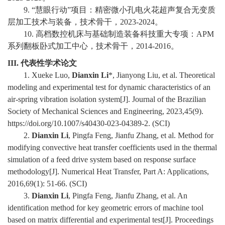
9. “慧眼行动”项目：精密微小孔电火花超声复合无变质
校
层加工技术与装备，技术骨干，2023-2024。
10. 高档数控机床与基础制造装备科技重大专项：APM
园
系列翻板卧式加工中心，技术骨干，2014-2016。
生
III.
代表性学术论文
1. Xueke Luo,
Dianxin Li
*, Jianyong Liu, et al. Theoretical
活
modeling and experimental test for dynamic characteristics of an
air-spring vibration isolation system[J]. Journal of the Brazilian
合
Society of Mechanical Sciences and Engineering, 2023,45(9).
作
https://doi.org/10.1007/s40430-023-04389-2. (SCI)
2.
Dianxin Li
, Pingfa Feng, Jianfu Zhang, et al. Method for
交
modifying convective heat transfer coefficients used in the thermal
simulation of a feed drive system based on response surface
流
methodology[J]. Numerical Heat Transfer, Part A: Applications,
2016,69(1): 51-66. (SCI)
3.
Dianxin Li
, Pingfa Feng, Jianfu Zhang, et al. An
identification method for key geometric errors of machine tool
based on matrix differential and experimental test[J]. Proceedings