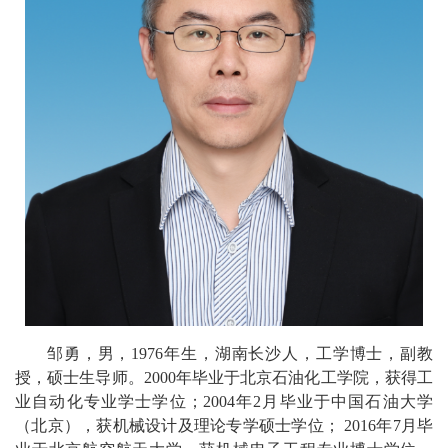
校
概
况
院
部
设
置
招
生
邹勇，男，
1976
年生，
湖南长沙人，工学
博士，
副教
就
授
，硕士生导师
。
2000
年毕业于北京石油化工学院
，获得
工
业自动化专业学士学位；
2004
年
2
月毕业于中国石油大学
业
（北京）
，获
机械设计及理论专学硕士学位；
2016
年
7
月毕