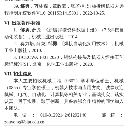
3
9
.
邹勇
，万林森，章政豪，张若楠
.
涉核拆解机器人远
程控制系统软件
V
1.0. 2011SR1415301
，
2
022-10-25.
VI.
出版著作
/
标准
1
.
邹勇
,
薛龙
.
《新编焊接资料数据手册》（
7.6
焊接自
动化装备）
，
机械工业出版社
，
2014
.
2
.
蒋力培
,
薛龙
,
邹勇
.
《焊接自动化实用技术》
，
机械
工业出版社
，
2010
.
3
.
T/CECWA 1001-2020
，
钢结构接头及机器人焊接工艺
标记标准
[
S]
，
北京：化学工业出版社，
2020.
VI
I
.
招生信息
本人主要招收
机械
工程（
0
802
）学术学位硕士
、
机械
（
08
5
5
）专业学位硕士
，机器人技术与应用
方向
。
诚挚欢迎
机械
、
电气、
自动化、
计算机
等
相关
专业
，
基础扎实、
踏实
认真
、勇于实践、敢于创新、
具备较强
合作
精神的
同学加入
本团队。
电话：
010-81292142/81292140
邮箱：
zouyong@bipt.edu.cn