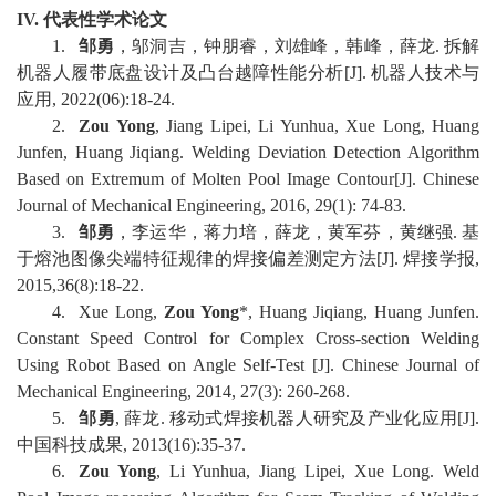
IV.
代表性学术论文
1
.
邹勇
，
邬洞吉
，
钟朋睿
，
刘雄峰
，
韩峰
，
薛龙
.
拆解
机器人履带底盘设计及凸台越障性能分析
[J].
机器人技术与
应用
, 20
22
(
0
6):
18
-
24
.
2
.
Zou Yong
, Jiang Lipei, Li Yunhua, Xue Long, Huang
Junfen, Huang Jiqiang. Welding Deviation Detection Algorithm
Based on Extremum of Molten Pool Image Contour[J]. Chinese
Journal of Mechanical Enginee
ring, 2016, 29(1): 74-83
.
3
.
邹勇
，李运华，蒋力培，薛龙，黄军芬，黄继强
.
基
于熔池图像尖端特征规律的焊接偏差测定方法
[J].
焊接学报
,
2015,36(8):18-22
.
4
.
Xue Long,
Zou Yong
*, Huang Jiqiang, Huang Junfen.
Constant Speed Control for Complex Cross-section Welding
Using Robot Based on Angle Self-Test [J]. Ch
inese Journal of
Mechanical Engineering, 2014, 27(3): 260-268
.
5
.
邹勇
,
薛龙
.
移动式焊接机器人研究及产业化应用
[J].
中国科技成果
, 2013(16):35-37
.
6
.
Zou Yong
, Li Yunhua, Jiang Lipei, Xue Long. Weld