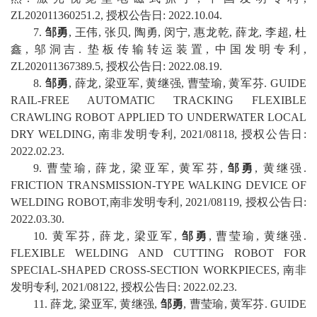
ZL202011360251.2
,
授权公告日
:
2022
.
10
.
04
.
7
.
邹勇
,
王伟
,
张贝
,
陶勇
,
闵宁
,
惠龙乾
,
薛龙
,
李超
,
杜
鑫
,
邬洞吉
.
垫板传输转运装置
,
中国
发明专利
,
ZL202011367389.5
,
授权公告日
:
2022
.
08
.
19
.
8
.
邹勇
,
薛龙
,
梁亚军
,
黄继强
,
曹莹瑜
,
黄军芬
.
GUIDE
RAIL-FREE AUTOMATIC TRACKING FLEXIBLE
CRAWLING ROBOT APPLIED TO UNDERWATER LOCAL
DRY WELDING
,
南非发明专利
,
2021/08118
,
授权公告日
:
2022
.
02
.
23
.
9
.
曹莹瑜
,
薛龙
,
梁亚军
,
黄军芬
,
邹勇
,
黄继强
.
FRICTION TRANSMISSION-TYPE WALKING DEVICE OF
WELDING ROBOT
,
南非发明专利
,
2021/08119
,
授权公告日
:
2022
.
03
.
30
.
10
.
黄军芬
,
薛龙
,
梁亚军
,
邹勇
,
曹莹瑜
,
黄继强
.
FLEXIBLE WELDING AND CUTTING ROBOT FOR
SPECIAL-SHAPED CROSS-SECTION WORKPIECES
,
南非
发明专利
,
2021/08122
,
授权公告日
:
2022
.
02
.
23
.
1
1
.
薛龙
,
梁亚军
,
黄继强
,
邹勇
,
曹莹瑜
,
黄军芬
.
GUIDE