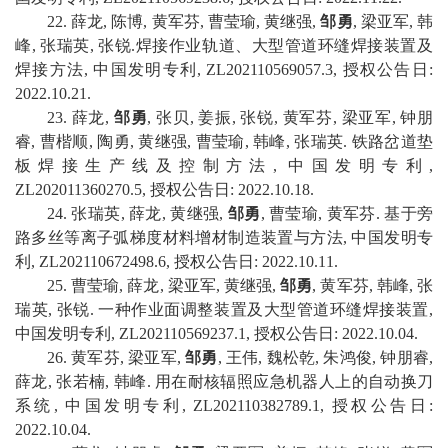
2
2
.
薛龙
,
陈博
,
黄军芬
,
曹莹瑜
,
黄继强
,
邹勇
,
梁亚军
,
韩
峰
,
张瑞英
,
张锐
.
焊接作业轨道、大型管道环缝焊接装置及
焊接方法
,
中国
发明专利
,
ZL202110569057.3
,
授权公告日
:
2022
.
10
.
21
.
2
3
.
薛龙
,
邹勇
,
张贝
,
姜振
,
张锐
,
黄军芬
,
梁亚军
,
钟朋
睿
,
曹楷顺
,
陶勇
,
黄继强
,
曹莹瑜
,
韩峰
,
张瑞英
.
铁路岔道垫
板焊接生产线及控制方法
,
中国
发明专利
,
ZL202011360270.5
,
授权公告日
:
2022
.
10
.
18
.
2
4
.
张瑞英
,
薛龙
,
黄继强
,
邹勇
,
曹莹瑜
,
黄军芬
.
基于旁
路多丝等离子弧梯度材料增材制造装置与方法
,
中国
发明专
利
,
ZL202110672498.6
,
授权公告日
:
2022
.
10
.
11
.
2
5
.
曹莹瑜
,
薛龙
,
梁亚军
,
黄继强
,
邹勇
,
黄军芬
,
韩峰
,
张
瑞英
,
张锐
.
一种作业面调整装置及大型管道环缝焊接装置
,
中国
发明专利
,
ZL202110569237.1
,
授权公告日
:
2022
.
10
.
04
.
2
6
.
黄军芬
,
梁亚军
,
邹勇
,
王伟
,
魏松乾
,
朱鸿俊
,
钟朋睿
,
薛龙
,
张若楠
,
韩峰
.
用在耐核辐照应急机器人上的自动换刀
系统
,
中国
发明专利
,
ZL202110382789.1
,
授权公告日
:
2022
.
10
.
04
.