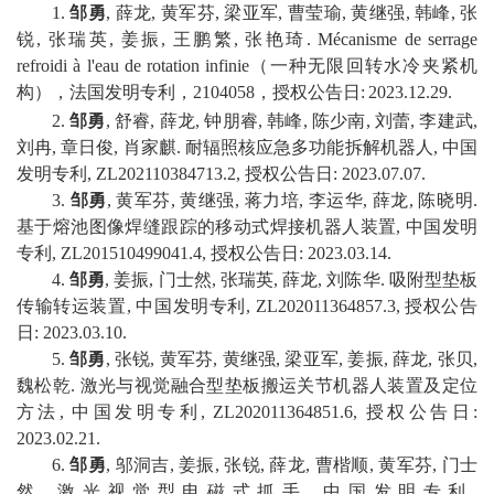
1
.
邹勇
,
薛龙
,
黄军芬
,
梁亚军
,
曹莹瑜
,
黄继强
,
韩峰
,
张
锐
,
张瑞英
,
姜振
,
王鹏繁
,
张艳琦
.
M
é
canisme de serrage
refroidi
à
l'eau de rotation infinie
（一种无限回转水冷夹紧机
构）
，
法国发明专利，
2104058
，授权公告日
:
2023
.
12
.
29
.
2
.
邹勇
,
舒睿
,
薛龙
,
钟朋睿
,
韩峰
,
陈少南
,
刘蕾
,
李建武
,
刘冉
,
章日俊
,
肖家麒
.
耐辐照核应急多功能拆解机器人
,
中国
发明专利
,
ZL202110384713.2
,
授权公告日
:
2023
.
07
.
07
.
3
.
邹勇
,
黄军芬
,
黄继强
,
蒋力培
,
李运华
,
薛龙
,
陈晓明
.
基于熔池图像焊缝跟踪的移动式焊接机器人装置
,
中国
发明
专利
,
ZL201510499041.4
,
授权公告日
:
2023
.
03
.
14
.
4
.
邹勇
,
姜振
,
门士然
,
张瑞英
,
薛龙
,
刘陈华
.
吸附型垫板
传输转运装置
,
中国
发明专利
,
ZL202011364857.3
,
授权公告
日
:
2023
.
03
.
10
.
5
.
邹勇
,
张锐
,
黄军芬
,
黄继强
,
梁亚军
,
姜振
,
薛龙
,
张贝
,
魏松乾
.
激光与视觉融合型垫板搬运关节机器人装置及定位
方法
,
中国
发明专利
,
ZL202011364851.6
,
授权公告日
:
2023
.
02
.
21
.
6
.
邹勇
,
邬洞吉
,
姜振
,
张锐
,
薛龙
,
曹楷顺
,
黄军芬
,
门士
然
.
激光视觉型电磁式抓手
,
中国
发明专利
,