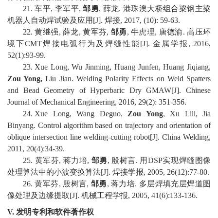
21
.
车平
,
李军平
,
邹勇
,
薛龙
.
港珠澳大桥组合梁钢主梁
机器人自动焊试验及应用
[J].
焊接
, 2017, (10): 59-63
.
22
.
黄继强
,
薛龙
,
黄军芬
,
邹勇
,
牛虎理
,
唐德渝
.
高压环
境下
CMT
焊接电弧行为及焊缝性能
[J].
金属学报
, 2016,
52(1):93-99
.
23
.
Xue Long, Wu Jinming, Huang Junfen, Huang Jiqiang,
Z
ou Yong,
Liu Jian. Welding Polarity Effects on Weld Spatters
and Bead Geometry of Hyperbaric Dry GMAW[J]. Chinese
Journal of Mechanical Engineering, 2016, 29(2): 351-356
.
24
.
Xue Long, Wang Deguo,
Zou Yong
, Xu Lili, Jia
Binyang. Control algorithm based on trajectory and orientation of
oblique intersection line welding-cutting robot[J]. China Welding,
2011, 20(4):34-39
.
2
5
.
黄军芬
,
蒋力培
,
邹勇
,
殷树言
.
用
DSP
实现焊缝图像
处理算法中的小波变换算法
[J].
焊接学报
, 2005, 26(12):77-80
.
2
6
.
黄军芬
,
殷树言
,
邹勇
,
蒋力培
.
多层焊填充层焊道图
像处理及边缘提取
[J].
机械工程学报
, 2005, 41(6):133-136
.
V.
发明专利和软件著作权