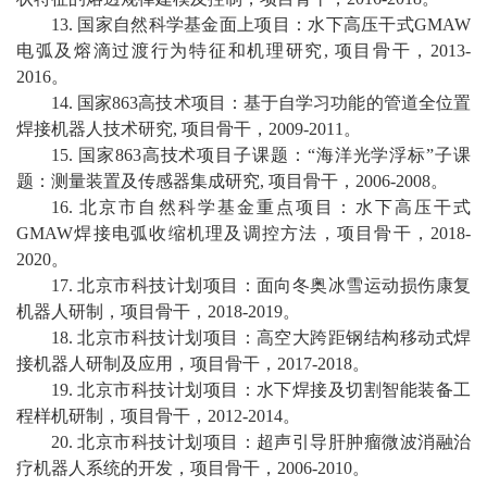
1
3
.
国家自然科学基金面上项目：水下高压干式
GMAW
电弧及熔滴过渡行为特征和机理研究
,
项目骨干，
2013-
2016
。
1
4
.
国家
863
高技术项目：基于自学习功能的管道全位置
焊接机器人技术研究
,
项目骨干，
2009-2011
。
1
5
.
国家
863
高技术项目子课题：
“
海洋光学浮标
”
子课
题：测量装置及传感器集成研究
,
项目骨干，
2006-2008
。
1
6
.
北京市自然科学基金重点项目：水下高压干式
GMAW
焊接电弧收缩机理及调控方法，
项目骨干，
2018-
2020
。
1
7
.
北京市科技计划项目：面向冬奥冰雪运动损伤康复
机器人研制，
项目骨干，
2018-2019
。
1
8
.
北京市科技计划项目：高空大跨距钢结构移动式焊
接机器人研制及应用，
项目骨干，
2017-2018
。
1
9
.
北京市科技计划项目：水下焊接及切割智能装备工
程样机研制，
项目骨干，
2012-2014
。
20
.
北京市科技计划项目：超声引导肝肿瘤微波消融治
疗机器人系统的开发，
项目骨干，
2006-2010
。