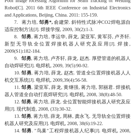
Pool Image rocessing Algorithm for Seam Tracking of Welding
Robot[C]. 2011 6th IEEE C
onference on Industrial Electronics
and Applications, Beijing, China. 2011: 155-159
.
7
.
蒋力培
,
邹勇
*,
俞建荣
.
斜特性式脉冲
CO2
焊电源自
适应控制方法
[J].
焊接学报
, 2009, 30(2):1-3
.
8
.
邹勇
,
蒋力培
,
李运华
,
薛龙
,
梁亚军
,
黄军芬
,
卢齐轩
.
新型无导轨全位置焊接机器人研究及应用
[J].
焊接
,
2009(S1):182-184
.
9
.
邹勇
,
蒋力培
,
卢齐轩
,
薛龙
,
赵杰
.
厚壁管道的机器人
自动焊研究
[J].
电焊机
, 2009, 39(5):90-92
.
10
.
邹勇
,
蒋力培
,
薛龙
,
赵杰
.
管道全位置焊接机器人人
机交互系统
[J].
电焊机
, 2009,39(4):56-58
.
1
1
.
邹勇
,
梁亚军
,
薛龙
,
黄继强
,
蒋力培
,
郭丽君
.
焊接机
器人管道全自动打底焊研究
[J].
电焊机
, 2008, 38(8):48-50
.
1
2
.
邹勇
,
蒋力培
,
薛龙
.
全位置智能焊接机器人研究及应
用
[J].
现代制造
, 2008, (33):30-32
.
1
3
.
邹勇
,
蒋力培
,
薛龙
,
周林
,
龚永飞
.
无导轨全位置焊接
机器人研究及应用
[J].
电焊机
, 2008, 38(6):19-22
.
1
4
.
邹勇
. "
鸟巢
"
工程焊接机器人纪事
[J].
电焊机
, 2008,