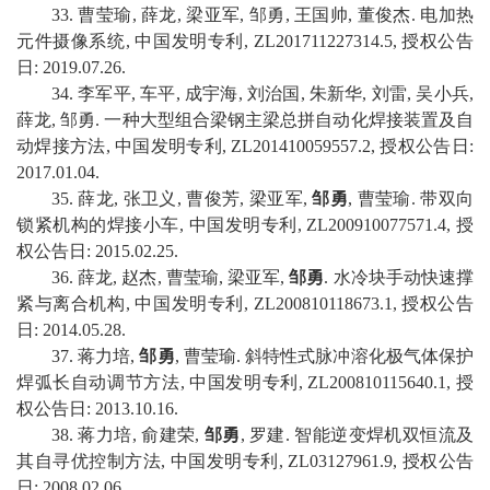
3
3
.
曹莹瑜
,
薛龙
,
梁亚军
,
邹勇
,
王国帅
,
董俊杰
.
电加热
元件摄像系统
,
中国
发明专利
,
ZL201711227314.5
,
授权公告
日
:
2019
.
07
.
26
.
3
4
.
李军平
,
车平
,
成宇海
,
刘治国
,
朱新华
,
刘雷
,
吴小兵
,
薛龙
,
邹勇
.
一种大型组合梁钢主梁总拼自动化焊接装置及自
动焊接方法
,
中国
发明专利
,
ZL201410059557.2
,
授权公告日
:
201
7
.
0
1
.
04
.
3
5
.
薛龙
,
张卫义
,
曹俊芳
,
梁亚军
,
邹勇
,
曹莹瑜
.
带双向
锁紧机构的焊接小车
,
中国
发明专利
,
ZL200910077571.4
,
授
权公告日
:
2015
.
02
.
25
.
3
6
.
薛龙
,
赵杰
,
曹莹瑜
,
梁亚军
,
邹勇
.
水冷块手动快速撑
紧与离合机构
,
中国
发明专利
,
ZL200810118673.1
,
授权公告
日
:
2014
.
05
.
28
.
3
7
.
蒋力培
,
邹勇
,
曹莹瑜
.
斜特性式脉冲溶化极气体保护
焊弧长自动调节方法
,
中国
发明专利
,
ZL200810115640.1
,
授
权公告日
:
2013
.
10
.
16
.
3
8
.
蒋力培
,
俞建荣
,
邹勇
,
罗建
.
智能逆变焊机双恒流及
其自寻优控制方法
,
中国
发明专利
,
ZL03127961.9
,
授权公告
日
:
2008
.
02
.
06
.