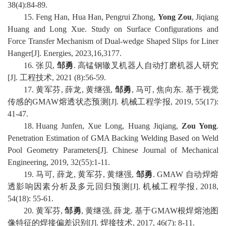
38(4):84-89
.
15
.
Feng Han, Hua Han, Pengrui Zhong,
Yong Zou
, Jiqiang
Huang and Long Xue
.
Study on Surface Configurations and
Force Transfer Mechanism of Dual-we
dge Shaped Slips for Liner
Hanger
[J].
Energies
,
2023,16,3177
.
16
.
张贝
,
邹勇
.
高锰钢辙叉机器人自动打磨机器人研究
[J].
工程技术
, 20
21
(
8
):
56
-
5
9
.
1
7
.
黄军芬
,
薛龙
,
黄继强
,
邹勇
,
马可
,
焦向东
.
基于视觉
传感的
GMAW
熔透状态预测
[J].
机械工程学报
, 2019, 55(17):
41-47
.
1
8
.
Huang Junfen, Xue Long, Huang Jiqiang,
Zou Yong
.
Pen
etration Estimation of GMA Backing Welding Based on Weld
Pool Geometry Parameters[J]. Chinese Journal of Mechanical
Engineering, 2019, 32(55):1-11
.
19
.
马可
,
薛龙
,
黄军芬
,
黄继强
,
邹勇
. GMAW
自动焊熔
透影响因素分析及多元回归预测
[J].
机械工程学报
, 2018,
54(18): 55-61
.
20
.
黄军芬
,
邹勇
,
黄继强
,
薛龙
.
基于
G
MAW
根焊熔池图
像特征的焊接偏差识别
[J].
焊接技术
, 2017, 46(7): 8-11
.