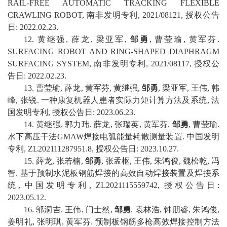
RAIL-FREE AUTOMATIC TRACKING FLEXIBLE
CRAWLING ROBOT
,
南非发明专利
,
2021/08121
,
授权公告
日
:
2022
.
02
.
23
.
1
2
.
黄继强
,
薛龙
,
梁亚军
,
邹勇
,
曹莹瑜
,
黄军芬
.
SURFACING ROBOT AND RING-SHAPED DIAPHRAGM
SURFACING SYSTEM
,
南非发明专利
,
2021/08117
,
授权公
告日
:
2022
.
02
.
23
.
1
3
.
曹莹瑜
,
薛龙
,
黄军芬
,
黄继强
,
邹勇
,
梁亚军
,
王伟
,
韩
峰
,
张锐
.
一种康复机器人患者实际力矩计算方法及系统
,
法
国发明专利
,
授权公告日
:
2023
.
06
.
23
.
1
4
.
黄继强
,
郭力玮
,
薛龙
,
张瑞英
,
黄军芬
,
邹勇
,
曹莹瑜
.
水下高压干法
GMAW
焊接电弧能量耗散测量装置
.
中国
发明
专利
,
ZL202111287951.8
,
授权公告日
:
2023
.
10
.
27
.
1
5
.
薛龙
,
张若楠
,
邹勇
,
张孟枢
,
王伟
,
朱鸿俊
,
魏松乾
,
冯
智
.
基于预制水泥板钢筋焊接的高效自动焊接装置及焊接系
统
,
中国
发明专利
,
ZL2021115559742
,
授权公告日
:
2023
.
05
.
12
.
1
6
.
邬洞吉
,
王伟
,
门士然
,
邹勇
,
袁林浩
,
钟朋睿
,
朱鸿俊
,
姜明礼
,
张明琪
,
黄军芬
.
预制板钢筋多枪高效焊接控制方法