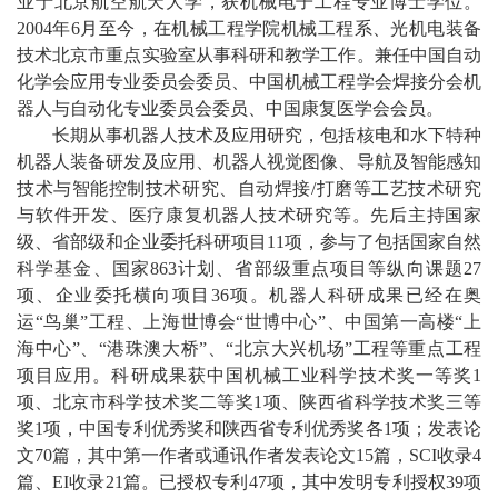
业于北京航空航天大学
，获
机械电子工程专业博士学位。
教
2
004
年
6
月至今，
在机械工程学院机械工程系
、
光机电装备
育
技术北京市重点实验室
从事
科研和教学
工作
。
兼任中国自动
化学会应用专业委员会委员、
中国机械工程学会焊接分会机
教
器人与自动化专业委员会委员
、
中国康复医学会会员
。
长期
从事
机器人技术及应用研究，包括
核电
和
水下特种
学
机器人装备研发及应用
、
机器人视觉图像、导航及智能感知
师
技术
与智能
控制技术研究
、
自动焊接
/
打磨等工艺技术研究
与软件开发
、
医疗康复机器人
技术
研究
等
。
先后主持国家
资
级、省部级和企业委托科研项目
1
1
项
，
参与了包括国家自然
科学基金、国家
863
计划、省部级重点项目等纵向课题
2
7
队
项、企业委托横向项目
3
6
项。机器人
科研
成果已经在奥
伍
运
“
鸟巢
”
工程、上海世博会
“
世博中心
”
、中国第一高楼
“
上
海中心
”
、
“
港珠澳大桥
”
、
“
北京
大兴机场
”
工程等重点工程
学
项目应用。科研成果获
中国机械工业科学技术奖一等奖
1
项、
北京市科学技术奖二等奖
1
项、陕西省科学技术奖三等
科
奖
1
项
，
中国专利优秀奖和陕西省专利优秀奖各
1
项
；发表论
科
文
70
篇，其中第一作者或通讯作者发表论文
1
5
篇，
SCI
收录
4
篇、
EI
收录
21
篇。
已
授权
专利
4
7
项，其中发明专利授权
3
9
项
研