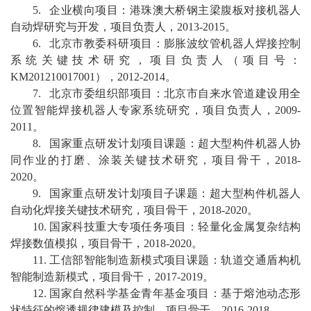
5
.
企业横向项目：
港珠澳大桥钢主梁腹板对接机器人
自动焊研究与开发，
项目负责人，
2013-2015
。
6
.
北京市教委科研项目：膨胀波纹管机器人焊接控制
系统关键技术研究，
项目负责人（项目号：
KM201210017001
）
，
2012-2014
。
7
.
北京市委组织部项目：北京市自来水管道建设用全
位置智能焊接机器人专家系统研究，
项目负责人，
2009-
2011
。
8
.
国家重点研发计划项目课题：超大型构件机器人协
同作业的打磨、涂装关键技术研究，
项目骨干，
2018-
2020
。
9
.
国家重点研发计划项目子课题：超大型构件机器人
自动化焊接关键技术研究，
项目骨干，
2018-2020
。
10
.
国家科技重大专项任务
项目
：轻量化金属复杂结构
焊接数值模拟，
项目骨干，
2018-2020
。
1
1
.
工信部智能制造新模式项目课题：轨道交通盾构机
智能制造新模式，
项目骨干，
2017-2019
。
1
2
.
国家自然科学基金青年基金项目：基于熔池动态形
状特征的熔透规律建模及控制，
项目骨干，
2016-2018
。