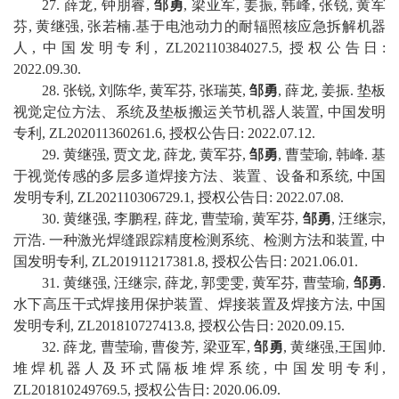
2
7
.
薛龙
,
钟朋睿
,
邹勇
,
梁亚军
,
姜振
,
韩峰
,
张锐
,
黄军
芬
,
黄继强
,
张若楠
.
基于电池动力的耐辐照核应急拆解机器
人
,
中国
发明专利
,
ZL202110384027.5
,
授权公告日
:
2022
.
09
.
30
.
2
8
.
张锐
,
刘陈华
,
黄军芬
,
张瑞英
,
邹勇
,
薛龙
,
姜振
.
垫板
视觉定位方法、系统及垫板搬运关节机器人装置
,
中国
发明
专利
,
ZL202011360261.6
,
授权公告日
:
2022
.
07
.
12
.
2
9
.
黄继强
,
贾文龙
,
薛龙
,
黄军芬
,
邹勇
,
曹莹瑜
,
韩峰
.
基
于视觉传感的多层多道焊接方法、装置、设备和系统
,
中国
发明专利
,
ZL202110306729.1
,
授权公告日
:
2022
.
07
.
08
.
30
.
黄继强
,
李鹏程
,
薛龙
,
曹莹瑜
,
黄军芬
,
邹勇
,
汪继宗
,
亓浩
.
一种激光焊缝跟踪精度检测系统、检测方法和装置
,
中
国
发明专利
,
ZL201911217381.8
,
授权公告日
:
2021
.
06
.
01
.
3
1
.
黄继强
,
汪继宗
,
薛龙
,
郭雯雯
,
黄军芬
,
曹莹瑜
,
邹勇
.
水下高压干式焊接用保护装置、焊接装置及焊接方法
,
中国
发明专利
,
ZL201810727413.8
,
授权公告日
:
2020
.
09
.
15
.
3
2
.
薛龙
,
曹莹瑜
,
曹俊芳
,
梁亚军
,
邹勇
,
黄继强
,
王国帅
.
堆焊机器人及环式隔板堆焊系统
,
中国
发明专利
,
ZL201810249769.5
,
授权公告日
:
2020
.
06
.
09
.