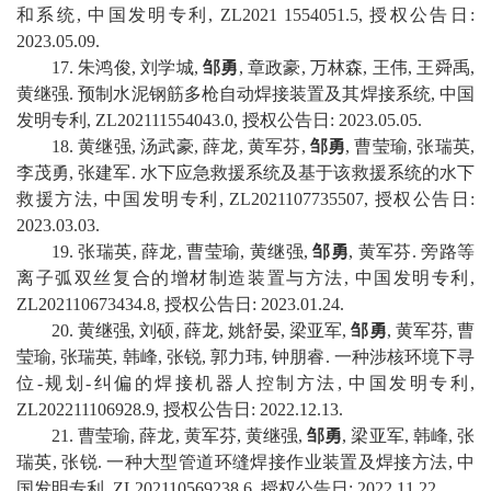
和系统
,
中国
发明专利
,
ZL2021 1554051.5
,
授权公告日
:
2023
.
05
.
09
.
1
7
.
朱鸿俊
,
刘学城
,
邹勇
,
章政豪
,
万林森
,
王伟
,
王舜禹
,
黄继强
.
预制水泥钢筋多枪自动焊接装置及其焊接系统
,
中国
发明专利
,
ZL202111554043.0
,
授权公告日
:
2023
.
05
.
05
.
1
8
.
黄继强
,
汤武豪
,
薛龙
,
黄军芬
,
邹勇
,
曹莹瑜
,
张瑞英
,
李茂勇
,
张建军
.
水下应急救援系统及基于该救援系统的水下
救援方法
,
中国
发明专利
,
ZL2021107735507
,
授权公告日
:
2023
.
03
.
03
.
1
9
.
张瑞英
,
薛龙
,
曹莹瑜
,
黄继强
,
邹勇
,
黄军芬
.
旁路等
离子弧双丝复合的增材制造装置与方法
,
中国
发明专利
,
ZL202110673434.8
,
授权公告日
:
2023
.
01
.
24
.
20
.
黄继强
,
刘硕
,
薛龙
,
姚舒晏
,
梁亚军
,
邹勇
,
黄军芬
,
曹
莹瑜
,
张瑞英
,
韩峰
,
张锐
,
郭力玮
,
钟朋睿
.
一种涉核环境下寻
位
-
规划
-
纠偏的焊接机器人控制方法
,
中国
发明专利
,
ZL202211106928.9
,
授权公告日
:
2022
.
12
.
13
.
2
1
.
曹莹瑜
,
薛龙
,
黄军芬
,
黄继强
,
邹勇
,
梁亚军
,
韩峰
,
张
瑞英
,
张锐
.
一种大型管道环缝焊接作业装置及焊接方法
,
中
国
发明专利
,
ZL202110569238.6
,
授权公告日
:
2022
.
11
.
22
.