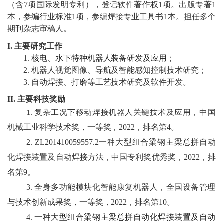
（含
7
项国际发明专利）
，登记软件著作权
1
项
。出版专著
1
本，参编
行业标准
1
项，参编
焊接专业工具书
1
本。担任
多个
校
期刊
杂志审稿人。
园
I.
主要研究工作
1.
核电、
水下
特种机器人
装备
研发
及应用
；
生
2
.
机器人
视觉
图像
、导航及智能感知
控制
技术
研究
；
活
3.
自动焊接
、打磨等
工艺技术
研究
及
软件开发
。
II.
主要科技奖励
合
复杂工况下移动焊接机器人关键技术及应用
，
中国
作
机械工业科学技术奖
，
一等奖
，
2022
，
排名第
4
。
交
ZL201410059557.2
一种大型组合梁钢主梁总拼自动
化焊接装置及自动焊接方法
，
中国
专利奖优秀奖
，
202
2
，
排
流
名第
9
。
全身多功能模块化智能康复机器人
，
全国设备管理
与技术创新成果
奖
，
一等奖
，
2
022
，
排名第
10
。
一种大型组合梁钢主梁总拼自动化焊接装置及自动