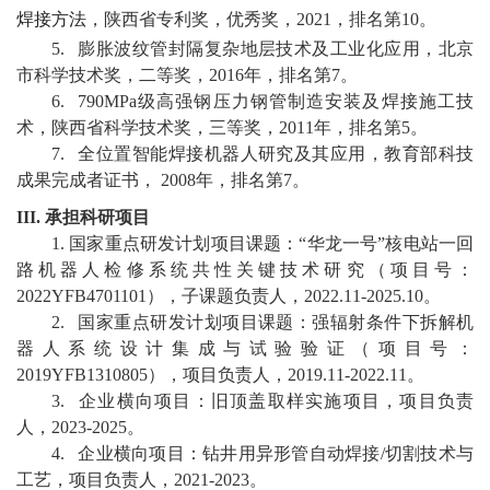
焊接方法
，
陕西省专利奖
，
优秀奖
，
2021
，
排名第
10
。
5
.
膨胀波纹管封隔复杂地层技术及工业化应用
，
北京
市科学技术奖
，
二等奖
，
2016
年
，
排名第
7
。
6
.
790MPa
级高强钢压力钢管制造安装及焊接施工技
术
，
陕西省科学技术奖
，
三等奖
，
2011
年
，
排名第
5
。
7
.
全位置智能焊接机器人研究及其应用
，
教育部科技
成果完成者证书
，
2008
年
，
排名第
7
。
III.
承担科研项目
1
.
国家重点研发计划项目
课题
：
“
华龙一号
”
核电站一回
路机器人检修系统共性关键技术研究
（项目号：
2022YFB470110
1
），子
课题
负责人，
2022.11-2025.10
。
2
.
国家重点研发计划项目课题：强辐射条件下拆解机
器人系统设计集成与试验验证
（项目号：
2019YFB1310
805
）
，
项目负责人，
2019
.11
-2022
.11
。
3
.
企业横向项目：
旧顶盖取样实施项目
，
项目负责
人，
20
2
3
-20
2
5
。
4
.
企业横向项目：
钻井用异形管自动焊接
/
切割技术与
工艺
，
项目负责人，
20
21
-20
23
。