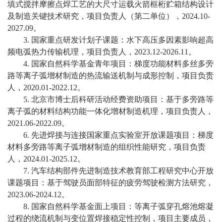
填式搅拌摩擦点焊工艺的大尺寸运载火箭框桁贮箱结构设计
及制造关键技术研究，项目负责人（第二单位），
2024.10-
校
2027.09
。
园
3.
国家重点研发计划子课题：水下高压多因素影响超高
频电弧热力传输机理，项目负责人，
2023.12-2026.11
。
生
4.
国家自然科学基金青年项目：梯度功能材料多丝多旁
路等离子弧增材制造的热流输送机制与成形控制，项目负责
活
人，
2020.01-2022.12
。
合
5.
北京市博士后科研活动经费资助项目：基于多旁路等
离子弧的材料结构功能一体化增材制造机理，项目负责人，
作
2021.06-2022.09
。
6.
先进焊接与连接国家重点实验室开放课题项目：梯度
交
材料多旁路等离子弧增材制造的组织性能研究，项目负责
流
人，
2024.01-2025.12
。
7.
汽车结构部件先进制造技术教育部工程研究中心开放
课题项目：基于驾驶员面部特征的疲劳驾驶检测方法研究，
2023.06-2024.12
。
8.
国家自然科学基金面上项目：等离子弧穿孔熔池熔凝
过程的绕流机制与变位置焊接稳定性控制，项目主要成员，