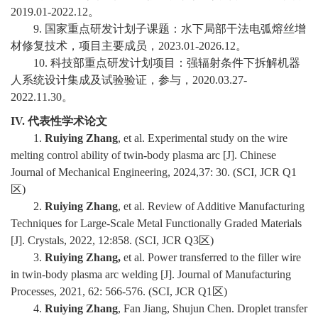
2019.01-2022.12
。
9.
国家重点研发计划子课题：水下局部干法电弧熔丝增
材修复技术，项目主要成员，
2023.01-2026.12
。
10.
科技部重点研发计划项目：强辐射条件下拆解机器
人系统设计集成及试验验证，参与，
2020.03.27-
2022.11.30
。
IV.
代表性学术论文
1.
Ruiying Zhang
, et al. Experimental study on the wire
melting control ability of twin-body plasma arc [J].
Chinese
Journal of Mechanical Engineering
, 2024,37: 30. (SCI, JCR Q1
区
)
2.
Ruiying Zhang
, et al. Review of Additive Manufacturing
Techniques for Large-Scale Metal Functionally Graded Materials
[J]. Crystals, 2022, 12:858. (SCI, JCR Q3
区
)
3.
Ruiying Zhang,
et al. Power transferred to the filler wire
in twin-body plasma arc welding [J].
Journal of Manufacturing
Processes
, 2021, 62: 566-576. (SCI, JCR Q1
区
)
4.
Ruiying Zhang
, Fan Jiang, Shujun Chen. Droplet transfer