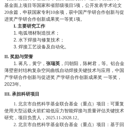
教
基金面上项目等国家和省部级项目5项，公开发表学术论文
20余篇，申获国家专利10余项，获中国产学研合作创新与促
育
进奖产学研合作创新成果奖一等奖1项。
教
I.
主要研究工作
1.
电弧增材制造技术；
学
2.
水下焊接与修复技术；
3.
焊接工艺设备及自动化。
师
II.
奖励与荣誉
资
1.
蒋凡，黄宁，
张瑞英
，闫朝阳，陈树君，等。铝合金
薄壁密封结构复杂空间曲线自动焊接关键技术与应用，中国
队
产学研合作创新与促进奖
产学研合作创新成果奖
一等奖，
伍
2023
年。
III.
承担科研项目
学
1.
北京市自然科学基金联合基金（重点）项目：可重复
科
使用大型运载火箭贮箱低应力智能焊接与质量评估关键技术
科
研究，项目负责人，
2025.11-2028.12
。
2.
北京市自然科学基金联合基金（重点）项目：基于回
研