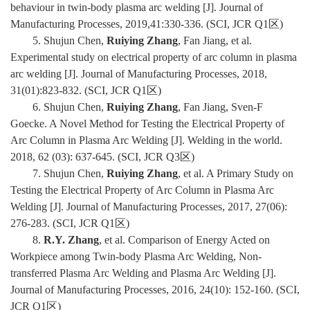
behaviour in twin-body plasma arc welding [J]. Journal of
Manufacturing Processes, 2019,41:330-336. (SCI, JCR Q1
区
)
5.
Shujun Chen,
Ruiying Zhang
, Fan Jiang, et al.
Experimental study on electrical property of arc column in plasma
arc welding [J]. Journal of Manufacturing Processes, 2018,
31(01):823-832. (SCI, JCR Q1
区
)
6. Shujun Chen,
Ruiying Zhang
, Fan Jiang, Sven-F
Goecke. A Novel Method for Testing the Electrical Property of
Arc Column in Plasma Arc Welding [J]. Welding in the world.
2018, 62 (03): 637-645. (SCI, JCR Q3
区
)
7.
Shujun Chen,
Ruiying Zhang
, et al. A Primary Study on
Testing the Electrical Property of Arc Column in Plasma Arc
Welding [J]. Journal of Manufacturing Processes, 2017, 27(06):
276-283. (SCI, JCR Q1
区
)
8.
R.Y. Zhang
, et al. Comparison of Energy Acted on
Workpiece among Twin-body Plasma Arc Welding, Non-
transferred Plasma Arc Welding and Plasma Arc Welding [J].
Journal of Manufacturing Processes, 2016, 24(10): 152-160. (SCI,
JCR Q1
区
)