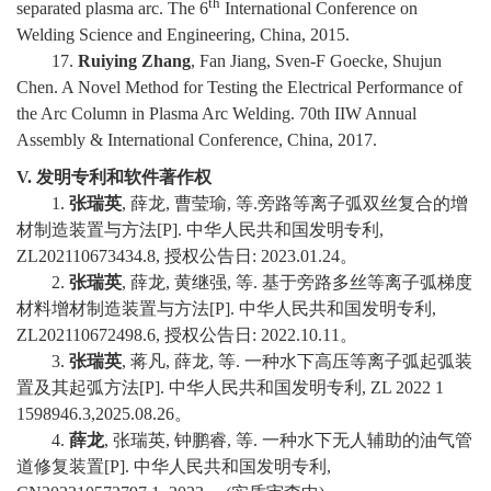
th
separated plasma arc. The 6
International Conference on
Welding Science and Engineering, China, 2015.
17.
Ruiying Zhang
, Fan Jiang, Sven-F Goecke, Shujun
Chen. A Novel Method for Testing the Electrical Performance of
the Arc Column in Plasma Arc Welding. 70th IIW Annual
Assembly & International Conference, China, 2017.
V.
发明专利和软件著作权
1.
张瑞英
,
薛龙
,
曹莹瑜
,
等
.
旁路等离子弧双丝复合的增
材制造装置与方法
[P].
中华人民共和国发明专利
,
ZL202110673434.8,
授权公告日
: 2023.01.24
。
2.
张瑞英
,
薛龙
,
黄继强
,
等
.
基于旁路多丝等离子弧梯度
材料增材制造装置与方法
[P].
中华人民共和国发明专利
,
ZL202110672498.6,
授权公告日
: 2022.10.11
。
3.
张瑞英
,
蒋凡
,
薛龙
,
等
.
一种水下高压等离子弧起弧装
置及其起弧方法
[P].
中华人民共和国发明专利
, ZL 2022 1
1598946.3,2025.08.26
。
4.
薛龙
,
张瑞英
,
钟鹏睿
,
等
.
一种水下无人辅助的油气管
道修复装置
[P].
中华人民共和国发明专利
,