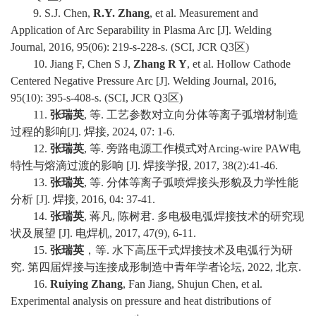
9. S.J. Chen,
R.Y. Zhang
, et al. Measurement and
Application of Arc Separability in Plasma Arc [J]. Welding
Journal, 2016, 95(06): 219-s-228-s. (SCI, JCR Q3
区
)
10.
Jiang F, Chen S J,
Zhang R Y
, et al. Hollow Cathode
Centered Negative Pressure Arc [J]. Welding Journal, 2016,
95(10): 395-s-408-s. (SCI, JCR Q3
区
)
11.
张瑞英
,
等
.
工艺参数对立向分体等离子弧增材制造
过程的影响
[J].
焊接
, 2024, 07: 1-6.
12.
张瑞英
,
等
.
旁路电源工作模式对
Arcing-wire PAW
电
特性与熔滴过渡的影响
[J].
焊接学报
, 2017, 38(2):41-46.
13.
张瑞英
,
等
.
分体等离子弧喷焊接头形貌及力学性能
分析
[J].
焊接
, 2016, 04: 37-41.
14.
张瑞英
,
蒋凡
,
陈树君
.
多电极电弧焊接技术的研究现
状及展望
[J].
电焊机
, 2017, 47(9), 6-11.
15.
张瑞英
，等
.
水下高压干式焊接技术及电弧行为研
究
.
第四届焊接与连接成形制造中青年学者论坛
, 2022,
北京
.
16.
Ruiying Zhang
, Fan Jiang, Shujun Chen, et al.
Experimental analysis on pressure and heat distributions of