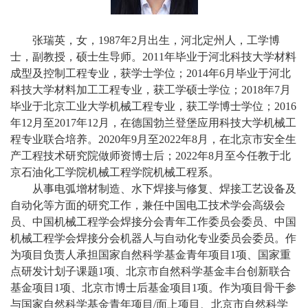
校
概
张瑞英，女，1987年2月出生，河北定州人，工学博
士，副教授，硕士生导师。2011年毕业于河北科技大学材料
况
成型及控制工程专业，获学士学位；2014年6月毕业于河北
科技大学材料加工工程专业，获工学硕士学位；2018年7月
院
毕业于北京工业大学机械工程专业，获工学博士学位；2016
部
年12月至2017年12月，在德国勃兰登堡应用科技大学机械工
程专业联合培养。2020年9月至2022年8月，在北京市安全生
设
产工程技术研究院做师资博士后；2022年8月至今任教于北
京石油化工学院机械工程学院机械工程系。
置
从事电弧增材制造、水下焊接与修复、焊接工艺设备及
招
自动化等方面的研究工作，兼任中国电工技术学会高级会
员、中国机械工程学会焊接分会青年工作委员会委员、中国
生
机械工程学会焊接分会机器人与自动化专业委员会委员。作
为项目负责人承担国家自然科学基金青年项目1项、国家重
就
点研发计划子课题1项、北京市自然科学基金丰台创新联合
业
基金项目1项、北京市博士后基金项目1项。作为项目骨干参
与国家自然科学基金青年项目/面上项目、北京市自然科学