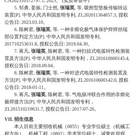
CN202310572797.1, 2023
。
(
实质审查中
)
5.
邹勇
,
姜振
,
门士然
,
张瑞英
,
等
.
吸附型垫板传输转运
装置
[P].
中华人民共和国发明专利
, ZL202011364857.3,
授权
公告日
: 2023.03.10
。
6.
陈树君
,
张瑞英
,
等
.
一种非熔化极气体保护焊焊丝端
部位置判定方法
[P].
中华人民共和国发明专利
,
201710253631.8,
授权公告日
: 2019.04.30
。
7.
蒋凡
,
张瑞英
,
陈树君
,
等
.
一种扫掠式电弧特性检测装
置及方法
[P].
中华人民共和国发明专利，
ZL201610600145.4,
授权公告日
: 2018.09.04
。
8.
陈树君
,
张瑞英
,
等
.
一种对进式电弧特性检测装置及
方法
[P].
中华人民共和国发明专利
, ZL201610600142.0,
授权
公告日
: 2018-01-11
。
9.
蒋凡
,
张瑞英
,
陈树君
,
等
.
气电脉冲联合作用的非熔化
极焊接方法
[P].
中华人民共和国发明专利，
ZL201510219631.7,
授权公告日
: 2017-07-26
。
VII.
招生信息
本人目前主要招收机械（
0855
）专业学位硕士（机械工
程方向）、机械工程（
0802
）学术学位硕士。诚挚欢迎焊